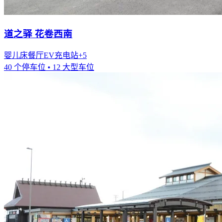
道之驿
花卷西南
婴儿床
餐厅
EV充电站
+
5
40 个停车位
• 12 大型车位