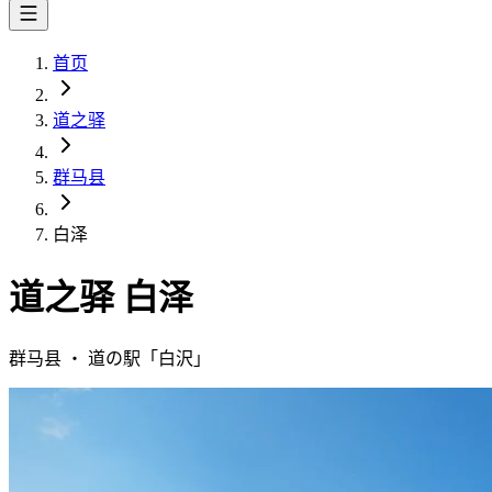
首页
道之驿
群马县
白泽
道之驿
白泽
群马县
・
道の駅「
白沢
」