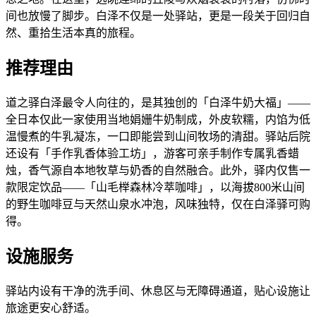
间也放慢了脚步。白泽不仅是一处驿站，更是一段关于回归自
然、重拾生活本真的旅程。
推荐理由
道之驿白泽最令人向往的，是其独创的「白泽牛奶大福」——
全日本仅此一家使用当地娟姗牛奶制成，外皮软糯，内馅为低
温慢煮的牛乳凝冻，一口即能尝到山间牧场的清甜。驿站后院
还设有「手作乳香体验工坊」，游客可亲手制作专属乳香蜡
烛，香气源自本地牧草与奶香的自然融合。此外，驿内仅售一
款限定饮品——「山毛榉森林冷萃咖啡」，以海拔800米山间
的野生咖啡豆与天然山泉水冲泡，风味独特，仅在白泽驿可购
得。
设施服务
驿站内设有干净的洗手间、休息区与无障碍通道，贴心设施让
旅途更安心舒适。