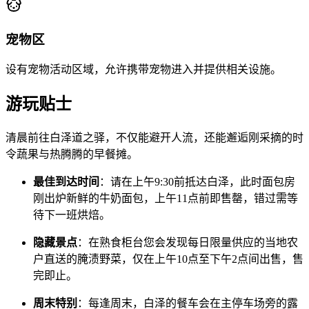
宠物区
设有宠物活动区域，允许携带宠物进入并提供相关设施。
游玩贴士
清晨前往白泽道之驿，不仅能避开人流，还能邂逅刚采摘的时
令蔬果与热腾腾的早餐摊。
最佳到达时间
：请在上午9:30前抵达白泽，此时面包房
刚出炉新鲜的牛奶面包，上午11点前即售罄，错过需等
待下一班烘焙。
隐藏景点
：在熟食柜台您会发现每日限量供应的当地农
户直送的腌渍野菜，仅在上午10点至下午2点间出售，售
完即止。
周末特别
：每逢周末，白泽的餐车会在主停车场旁的露