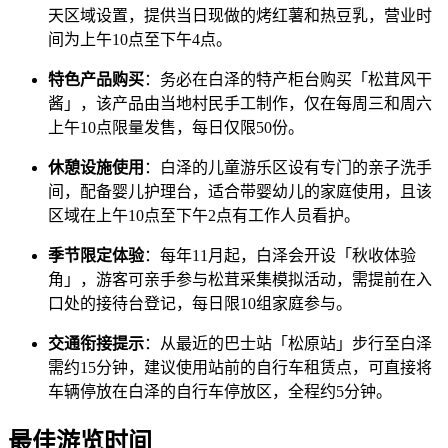
天区域设置，提供当日现做的烤红薯和热豆乳，营业时
间为上午10点至下午4点。
特色产品购买
：务必在白泽的特产柜台购买「松茸风干
酱」，该产品由当地村民手工制作，仅在每周三和周六
上午10点限量发售，每日仅限50份。
休憩设施使用
：白泽的儿童游乐区设有专门的亲子洗手
间，配备婴儿护理台，适合带婴幼儿的家庭使用，且该
区域在上午10点至下午2点有工作人员看护。
季节限定体验
：每年11月起，白泽会开设「秋收体验
角」，游客可亲手参与松茸采集模拟活动，需提前在入
口处的接待台登记，每日限10组家庭参与。
交通衔接提示
：从最近的巴士站「松原站」步行至白泽
需约15分钟，建议使用站前的自行车租赁点，可直接将
车辆停放在白泽的自行车停放区，全程约5分钟。
最佳游览时间