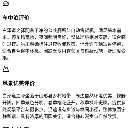
车中泊评价
白泽道之驿配备干净的公共厕所与自动售货机，满足基本需
求。停车场宽敞，夜间照明良好，整体环境相对安静，适合临
时过夜。虽未明确标注过夜收费政策，但允许车辆短暂停留，
适合自驾途中休息。因缺乏专用露营区与遮蔽设施，舒适度受
限。
风景优美评价
白泽道之驿坐落于山形县乡村地带，周边自然环境优美，视野
开阔，四季景色分明。春季樱花盛开，秋季枫叶斑斓，提供多
处观景平台与摄影点。沿途设有步道与林间小径，整体氛围宁
静和谐，具有浓厚的田园美学，适合静心漫步与自然欣赏。