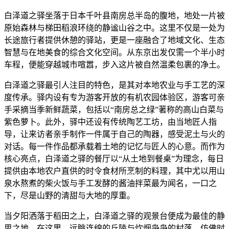
白泽道之驿坐落于日本千叶县南房总半岛的腹地，地处一片被
原始森林与梯田稻浪环绕的静谧山谷之中。这里不仅是一处为
长途旅行者提供休憩的驿站，更是一座融合了地域文化、生态
智慧与在地美食的综合文化空间。从东京出发仅需一个半小时
车程，便能穿越城市喧嚣，步入这片被自然温柔包裹的净土。
白泽道之驿最引人注目的特色，是其对本地农业与手工艺的深
度传承。驿内设有专为游客开放的有机农园体验区，游客可亲
手采摘当季新鲜蔬菜，包括以“南房总之绿”著称的高山白菜与
紫色萝卜。此外，驿中还设有传统陶艺工坊，由当地匠人指
导，让来访者亲手制作一件属于自己的陶器，感受泥土与火的
对话。每一件作品都承载着土地的记忆与匠人的心意。而作为
核心亮点，白泽道之驿的餐厅以“从土地到餐桌”为理念，每日
提供由本地农户直供的时令食材所烹制的料理，其中尤以用山
泉水熬煮的柴火饭与手工发酵的酱油拌菜最为闻名，一口之
下，尽是山野的清甜与大地的厚重。
当夕阳洒落于稻田之上，白泽道之驿的观景台便成为最佳的静
思之地。在这里，远眺连绵的丘陵与炊烟袅袅的村落，仿佛时