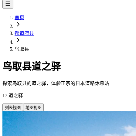
首页
都道府县
鸟取县
鸟取县道之驿
探索鸟取县的道之驿，体验正宗的日本道路休息站
17
道之驿
列表视图
地图视图