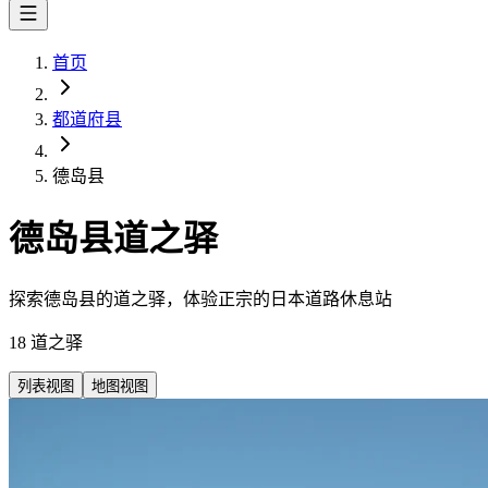
首页
都道府县
德岛县
德岛县道之驿
探索德岛县的道之驿，体验正宗的日本道路休息站
18
道之驿
列表视图
地图视图