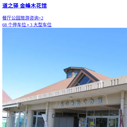
道之驿
金峰木花馆
餐厅
公园
旅游咨询
+
2
68 个停车位
• 3 大型车位