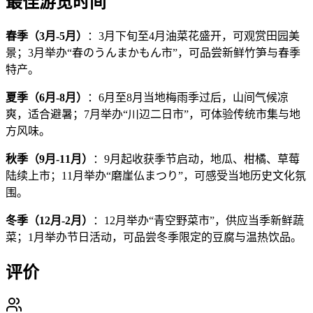
最佳游览时间
春季（3月-5月）
：3月下旬至4月油菜花盛开，可观赏田园美
景；3月举办“春のうんまかもん市”，可品尝新鲜竹笋与春季
特产。
夏季（6月-8月）
：6月至8月当地梅雨季过后，山间气候凉
爽，适合避暑；7月举办“川辺二日市”，可体验传统市集与地
方风味。
秋季（9月-11月）
：9月起收获季节启动，地瓜、柑橘、草莓
陆续上市；11月举办“磨崖仏まつり”，可感受当地历史文化氛
围。
冬季（12月-2月）
：12月举办“青空野菜市”，供应当季新鲜蔬
菜；1月举办节日活动，可品尝冬季限定的豆腐与温热饮品。
评价