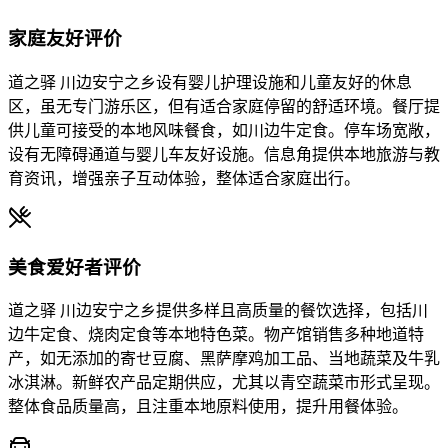
家庭友好评价
道之驿 川边安宁之乡设有婴儿护理设施和儿童友好的休息
区，虽无专门游乐区，但有适合家庭停留的舒适环境。餐厅提
供儿童可接受的本地风味餐食，如川边牛定食。停车场宽敞，
设有无障碍通道与婴儿车友好设施。信息角提供本地旅游与教
育资讯，增强亲子互动体验，整体适合家庭出行。
美食爱好者评价
道之驿 川边安宁之乡提供多样且高质量的餐饮选择，包括川
边牛定食、烧肉定食等本地特色菜。物产馆销售多种地道特
产，如无添加的寄せ豆腐、黑萨摩鸡加工品、当地蔬菜及牛乳
冰淇淋。新鲜农产品定期供应，尤其以青空蔬菜市形式呈现。
整体食品质量高，且注重本地原料使用，提升用餐体验。