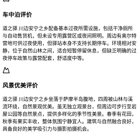
车中泊评价
道之驿 川边安宁之乡配备基本过夜所需设施，包括干净厕所
与自动售货机，但未设专用露营区或夜间照明。周边有奥尔特
营地可供过夜使用，但驿站本身不支持长期停车。环境相对安
静，位于自然山林之间，适合短暂停留休息，但缺乏明确的过
夜停车政策与露营配套，舒适度中等。
风景优美评价
道之驿 川边安宁之乡坐落于萨摩半岛腹地，四周被山林与溪
流环绕，自然景观优美。虽无独立观景台，但周边可步行至岩
屋公园等自然景点，提供多样化的季节性美景。春季有花田，
秋季有果实丰收，整体氛围宁静宜人。建筑与自然融合良好，
具备良好的美学吸引力与摄影拍摄机会。