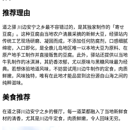
推荐理由
道之驿 川边安宁之乡最不容错过的，是其独家制作的「寄せ
豆腐」。这种豆腐由当地农户清晨采摘的新鲜大豆，经驿站内
传统工艺现场研磨、凝固而成，不添加任何防腐剂，口感细腻
绵密，入口即化，是全鹿儿岛地区唯一以本地大豆为原料、在
原产地手工制作并直接贩售的豆腐。此外，驿站还提供以当地
牛乳制作的冰淇淋，其奶香浓郁，尤以原味与黑糖风味最为经
典。若想体验地道风味，不妨尝试用川边牛制作的定食，肉质
鲜嫩，风味独特，唯有在此地才能品尝到这份源自山海之间的
纯粹滋味。
美食推荐
在道之驿川边安宁之乡的餐厅，每一道菜都融入了当地新鲜食
材的清香，尤其是川边牛定食，肉质鲜嫩，令人回味无穷。