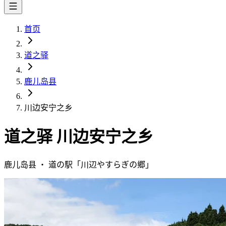
首页
道之驿
鹿儿岛县
川边安宁之乡
道之驿
川边安宁之乡
鹿儿岛县
・
道の駅「
川辺やすらぎの郷
」