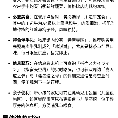
周末，物産馆外会设置「青空野菜市」，可直接从当地
农户手中购买当季新鲜蔬菜，价格比店内低约20%。
必尝美食
：在餐厅点餐时，务必选择「川辺牛定食」，
其中的川辺牛为A4级以上黑毛和牛，肉质细嫩，搭配当
地种植的红薯与梅子酱，风味独特。
特色伴手礼
：物産馆内设有「特產專區」，推荐购买用
鹿児島產牛乳制成的「冰淇淋」，尤其是抹茶与红豆口
味，每日限量供应，售完即止。
信息获取
：在信息端末机上可查询「指宿スカイライ
ン」（指宿天空线）的实时路况，也可获取周边「喜入
道之驿」与「樱岛道之驿」的详细交通信息与营业时
间，便于规划下一站行程。
亲子便利
：带小孩的家庭可前往乳幼児用設備（儿童设
施区），该区域配备有尿布更换台与儿童座椅，位于餐
厅旁的休息所，方便哺乳与喂食。