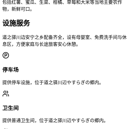
包括红薯、蜜瓜、生菜、柑橘、草莓和大米等当地主要农作
物，新鲜可口。
设施服务
道之驿川边安宁之乡配备齐全，设有母婴室、免费洗手间与休
息区，方便家庭与长途旅客安心休憩。
停车场
提供停车设施，位于道之驿川辺やすらぎの郷内。
卫生间
提供普通卫生间，位于道之驿川辺やすらぎの郷内。