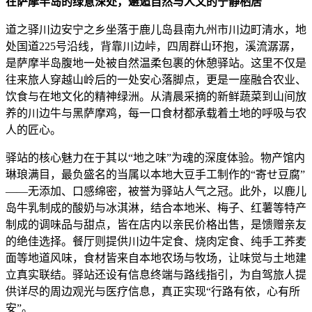
在萨摩半岛的绿意深处，邂逅自然与人文的宁静栖居
道之驿川边安宁之乡坐落于鹿儿岛县南九州市川边町清水，地
处国道225号沿线，背靠川边峠，四周群山环抱，溪流潺潺，
是萨摩半岛腹地一处被自然温柔包裹的休憩驿站。这里不仅是
往来旅人穿越山岭后的一处安心落脚点，更是一座融合农业、
饮食与在地文化的精神绿洲。从清晨采摘的新鲜蔬菜到山间放
养的川边牛与黑萨摩鸡，每一口食材都承载着土地的呼吸与农
人的匠心。
驿站的核心魅力在于其以“地之味”为魂的深度体验。物产馆内
琳琅满目，最负盛名的当属以本地大豆手工制作的“寄せ豆腐”
——无添加、口感绵密，被誉为驿站人气之冠。此外，以鹿儿
岛牛乳制成的酸奶与冰淇淋，结合本地米、梅子、红薯等特产
制成的调味品与甜点，皆在店内以亲民价格出售，是馈赠亲友
的绝佳选择。餐厅则提供川边牛定食、烧肉定食、纯手工荞麦
面等地道风味，食材皆来自本地农场与牧场，让味觉与土地建
立真实联结。驿站还设有信息终端与路线指引，为自驾旅人提
供详尽的周边观光与医疗信息，真正实现“行路有依，心有所
安”。