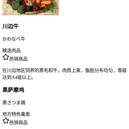
川边牛
かわなべ牛
精选肉品
热销商品
在川边地区饲养的黑毛和牛，肉质上乘，脂肪分布均匀，等级
达到A4级以上。
黑萨摩鸡
黒さつま鶏
地方特色禽类
热销商品