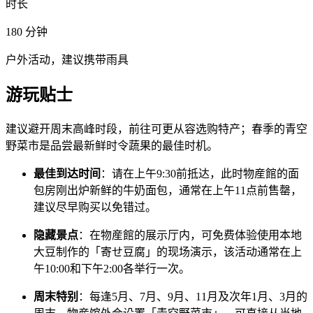
时长
180
分钟
户外活动，建议携带雨具
游玩贴士
建议避开周末高峰时段，前往可更从容选购特产；春季的青空
野菜市是品尝最新鲜时令蔬果的最佳时机。
最佳到达时间
：请在上午9:30前抵达，此时物産館的面
包房刚出炉新鲜的牛奶面包，通常在上午11点前售罄，
建议尽早购买以免错过。
隐藏景点
：在物産館的展示厅内，可免费体验使用本地
大豆制作的「寄せ豆腐」的现场演示，该活动通常在上
午10:00和下午2:00各举行一次。
周末特别
：每逢5月、7月、9月、11月及次年1月、3月的