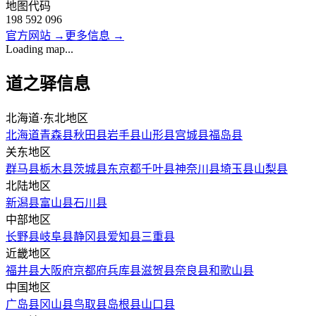
地图代码
198 592 096
官方网站
→
更多信息
→
Loading map...
道之驿信息
北海道·东北地区
北海道
青森县
秋田县
岩手县
山形县
宫城县
福岛县
关东地区
群马县
栃木县
茨城县
东京都
千叶县
神奈川县
埼玉县
山梨县
北陆地区
新潟县
富山县
石川县
中部地区
长野县
岐阜县
静冈县
爱知县
三重县
近畿地区
福井县
大阪府
京都府
兵库县
滋贺县
奈良县
和歌山县
中国地区
广岛县
冈山县
鸟取县
岛根县
山口县