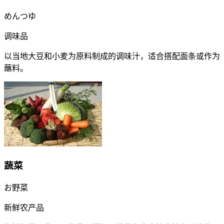
めんつゆ
调味品
以当地大豆和小麦为原料制成的调味汁，适合搭配面条或作为
蘸料。
蔬菜
お野菜
新鲜农产品