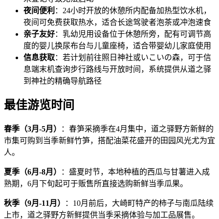
夜间便利
：24小时开放的休憩所内配备加热型饮水机，
夜间可免费获取热水，适合长途驾驶者泡茶或冲泡速食
亲子友好
：乳幼児用设备位于休憩所旁，配有可调节高
度的婴儿换尿布台与儿童座椅，适合带婴幼儿家庭使用
信息获取
：若计划前往照日神社或いこいの森，可于信
息端末机查询步行路线与开放时间，系统提供从道之驿
到神社的精确导航路径
最佳游览时间
春季（3月-5月）
：春笋采摘季在4月集中，道之驿野方新鲜的
市集可购到当季新鲜竹笋，搭配油菜花盛开的田园风光尤为宜
人。
夏季（6月-8月）
：盛夏时节，本地种植的西瓜与甘薯进入成
熟期，6月下旬起可于贩售所直接选购新鲜当季瓜果。
秋季（9月-11月）
：10月前后，大崎町特产的柿子与南瓜陆续
上市，道之驿野方新鲜提供当季采摘体验与加工品展售。