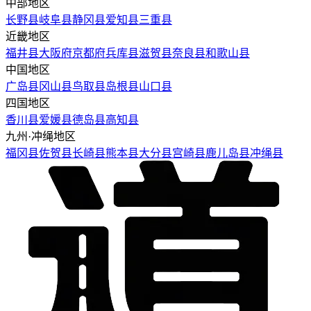
中部地区
长野县
岐阜县
静冈县
爱知县
三重县
近畿地区
福井县
大阪府
京都府
兵库县
滋贺县
奈良县
和歌山县
中国地区
广岛县
冈山县
鸟取县
岛根县
山口县
四国地区
香川县
爱媛县
德岛县
高知县
九州·冲绳地区
福冈县
佐贺县
长崎县
熊本县
大分县
宫崎县
鹿儿岛县
冲绳县