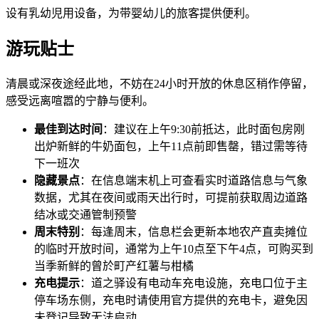
设有乳幼児用设备，为带婴幼儿的旅客提供便利。
游玩贴士
清晨或深夜途经此地，不妨在24小时开放的休息区稍作停留，
感受远离喧嚣的宁静与便利。
最佳到达时间
：建议在上午9:30前抵达，此时面包房刚
出炉新鲜的牛奶面包，上午11点前即售罄，错过需等待
下一班次
隐藏景点
：在信息端末机上可查看实时道路信息与气象
数据，尤其在夜间或雨天出行时，可提前获取周边道路
结冰或交通管制预警
周末特别
：每逢周末，信息栏会更新本地农产直卖摊位
的临时开放时间，通常为上午10点至下午4点，可购买到
当季新鲜的曾於町产红薯与柑橘
充电提示
：道之驿设有电动车充电设施，充电口位于主
停车场东侧，充电时请使用官方提供的充电卡，避免因
未登记导致无法启动