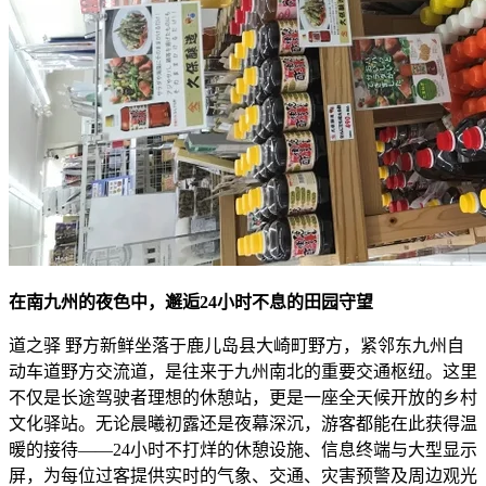
在南九州的夜色中，邂逅24小时不息的田园守望
道之驿 野方新鲜坐落于鹿儿岛县大崎町野方，紧邻东九州自
动车道野方交流道，是往来于九州南北的重要交通枢纽。这里
不仅是长途驾驶者理想的休憩站，更是一座全天候开放的乡村
文化驿站。无论晨曦初露还是夜幕深沉，游客都能在此获得温
暖的接待——24小时不打烊的休憩设施、信息终端与大型显示
屏，为每位过客提供实时的气象、交通、灾害预警及周边观光