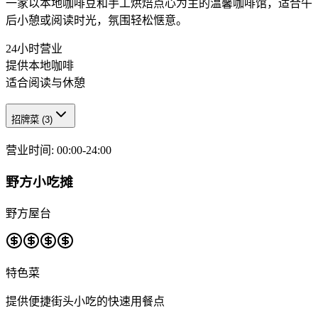
一家以本地咖啡豆和手工烘焙点心为主的温馨咖啡馆，适合午
后小憩或阅读时光，氛围轻松惬意。
24小时营业
提供本地咖啡
适合阅读与休憩
招牌菜
(
3
)
营业时间
:
00:00-24:00
野方小吃摊
野方屋台
特色菜
提供便捷街头小吃的快速用餐点