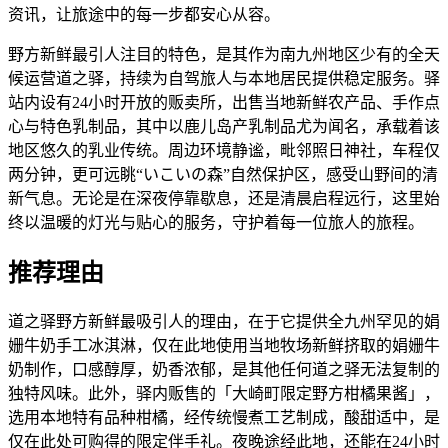
资讯，让旅途中的每一步都安心从容。
野方新鲜最引人注目的特色，是其作为南九州地区少有的全天
候运营道之驿，持续为自驾旅人与本地居民提供稳定服务。驿
站内设有24小时开放的贩卖所，出售当地新鲜农产品、手作点
心与特色乳制品，其中以鹿儿岛产乳制品尤为闻名，承载着该
地区悠久的乳业传统。周边环境静谧，毗邻照日神社，车程仅
两分钟，更可远眺“いこいの森”自然保护区，感受山野间的清
新气息。无论是在深夜停靠歇息，还是清晨启程远行，这里始
终以温暖的灯光与贴心的服务，守护着每一位旅人的旅程。
推荐理由
道之驿野方新鲜最吸引人的理由，在于它提供全九州罕见的娟
姗牛奶手工冰淇淋，仅在此地使用当地牧场新鲜挤取的娟姗牛
奶制作，口感醇厚，奶香浓郁，是其他任何道之驿无法复制的
独特风味。此外，驿内贩售的「大崎町限定野方柑橘果酱」，
选用本地特有品种柑橘，经传统慢煮工艺制成，酸甜适中，是
仅在此处可购得的限定伴手礼。夜晚途经此地，还能在24小时