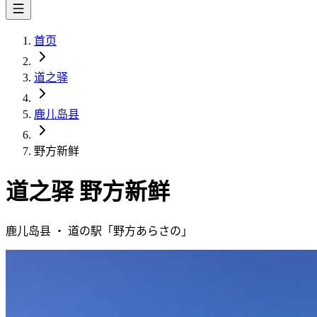
首页
道之驿
鹿儿岛县
野方新鲜
道之驿
野方新鲜
鹿儿岛县
・
道の駅「
野方あらさの
」