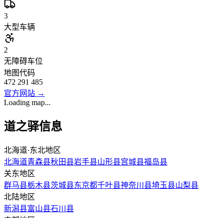
3
大型车辆
2
无障碍车位
地图代码
472 291 485
官方网站
→
Loading map...
道之驿信息
北海道·东北地区
北海道
青森县
秋田县
岩手县
山形县
宫城县
福岛县
关东地区
群马县
栃木县
茨城县
东京都
千叶县
神奈川县
埼玉县
山梨县
北陆地区
新潟县
富山县
石川县