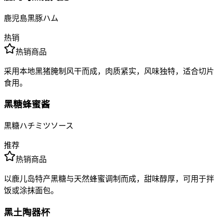
鹿児島黒豚ハム
热销
热销商品
采用本地黑猪腌制风干而成，肉质紧实，风味独特，适合切片
食用。
黑糖蜂蜜酱
黒糖ハチミツソース
推荐
热销商品
以鹿儿岛特产黑糖与天然蜂蜜调制而成，甜味醇厚，可用于拌
饭或涂抹面包。
黑土陶器杯