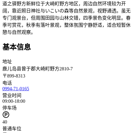
道之驿野方新鲜位于大崎町野方地区，周边自然环境较为开
阔，靠近照日神社与いこいの森等自然景观，视野通透。虽无
专门观景台，但周围田园与山林交错，四季景色变化明显。春
季可赏花，秋季有落叶景观，整体氛围宁静舒适，适合短暂休
憩与自然观察。
基本信息
地址
鹿儿岛县曾于郡大崎町野方2810-7
〒
899-8313
电话
0994-71-0165
营业时间
09:00-18:00
停车场
40
普通车位