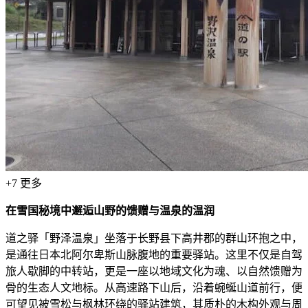
+
7
更多
在雪国秘境中邂逅山野的馈赠与温泉的温润
道之驿「野泽温泉」坐落于长野县下高井郡的群山环抱之中，
是通往日本北阿尔卑斯山脉腹地的重要驿站。这里不仅是自驾
旅人歇脚的中转站，更是一座以地域文化为魂、以自然馈赠为
骨的生态人文地标。从高速路下山后，沿着蜿蜒山道前行，便
可望见被雪松与枫林环绕的驿站建筑，其质朴的木构外观与周