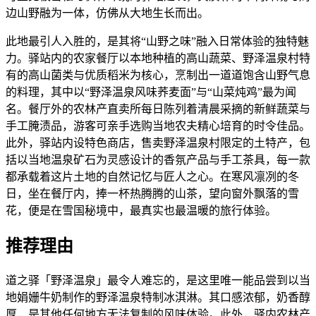
边山野融为一体，仿佛从大地生长而出。
此地最引人入胜的，是其将“山野之味”融入日常体验的独特魅
力。驿站内的农家餐厅以本地种植的高山蔬菜、野泽温泉村特
有的高山菌类与优质稻米为核心，烹制出一道道饱含山野气息
的料理，其中以“野泽温泉风味荞麦面”与“山菜炖鸡”最为闻
名。餐厅外的农林产直卖所每日陈列着清晨采摘的新鲜蔬菜与
手工腌渍品，游客可亲手选购当地农夫精心培育的时令佳品。
此外，驿站内设特色商店，售卖野泽温泉村限定的土特产，包
括以当地温泉矿石为灵感设计的香氛产品与手工茶具，每一款
都承载着这片土地的自然记忆与匠人之心。在寒风凛冽的冬
日，坐在餐厅内，捧一杯热腾腾的山茶，望向窗外飘落的雪
花，便是在雪国秘境中，最真实也最温暖的旅行体验。
推荐理由
道之驿「野泽温泉」最令人难忘的，是这里唯一能品尝到以当
地娟姗牛奶制作的野泽温泉特制冰淇淋。其口感浓郁，奶香醇
厚，是其他任何地方无法复制的风味体验。此外，驿内农林产