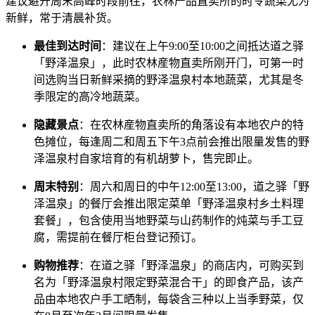
建议避开周末高峰时段前往，农林产品直卖所的时令蔬菜尤为
新鲜，常于清晨补货。
最佳到达时间
：建议在上午9:00至10:00之间抵达道之驿
「野泽温泉」，此时农林産物直卖所刚开门，可第一时
间选购当日新鲜采摘的野泽温泉村本地蔬菜，尤其是冬
季限定的高冷地蔬菜。
隐藏景点
：在农林産物直卖所的角落设有本地农户的特
色摊位，每逢周二和周五下午3点前会推出限量发售的野
泽温泉村自家培育的有机胡萝卜，售完即止。
周末特别
：周六和周日的中午12:00至13:00，道之驿「野
泽温泉」的餐厅会推出限定菜单「野泽温泉村乡土料理
套餐」，包含使用当地野菜与山药制作的炖菜与手工豆
腐，需提前在餐厅柜台登记预订。
购物推荐
：在道之驿「野泽温泉」的商店内，可购买到
名为「野泽温泉村限定野菜混合干」的即食产品，该产
品由本地农户手工晒制，每袋含三种以上当季野菜，仅