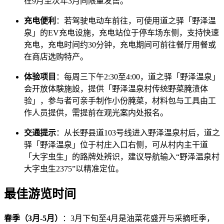
在9月至次年3月间限量发售。
充电便利
：若驾驶电动车前往，可使用道之驿「野泽温
泉」的EV充电设施，充电站位于停车场东侧，支持快速
充电，充电时间约30分钟，充电期间可前往餐厅用餐或
在商店选购特产。
体验项目
：每周三下午2:30至4:00，道之驿「野泽温泉」
会开放体験施設，提供「野泽温泉村传统野菜腌渍体
验」，参与者可亲手制作小份腌菜，材料包与工具由工
作人员提供，需提前在观光案内处报名。
交通提示
：从长野县道103号线进入野泽温泉村后，道之
驿「野泽温泉」位于村庄入口右侧，可从村内主干道
「大字虫生」的路牌处辨识，建议导航输入“野泽温泉村
大字虫生2375”以精准定位。
最佳游览时间
春季（3月-5月）
：3月下旬至4月是油菜花盛开与采摘旺季，