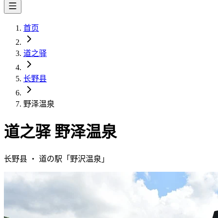
首页
道之驿
长野县
野泽温泉
道之驿
野泽温泉
长野县
・
道の駅「
野沢温泉
」