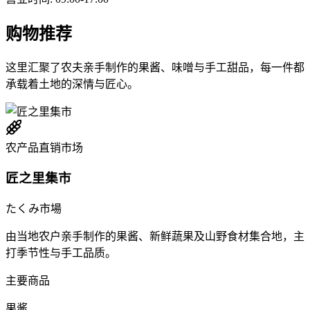
购物推荐
这里汇聚了农夫亲手制作的果酱、味噌与手工甜品，每一件都
承载着土地的深情与匠心。
农产品直销市场
匠之里集市
たくみ市場
由当地农户亲手制作的果酱、新鲜蔬果及山野食材集合地，主
打季节性与手工品质。
主要商品
果酱