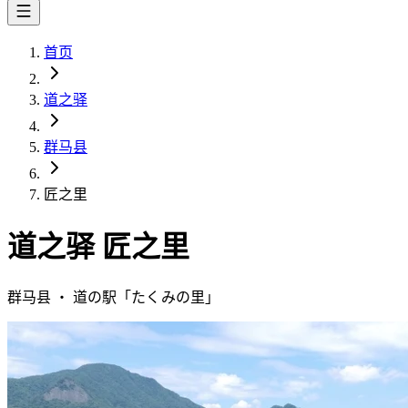
首页
道之驿
群马县
匠之里
道之驿
匠之里
群马县
・
道の駅「
たくみの里
」