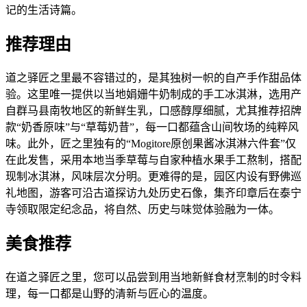
记的生活诗篇。
推荐理由
道之驿匠之里最不容错过的，是其独树一帜的自产手作甜品体
验。这里唯一提供以当地娟姗牛奶制成的手工冰淇淋，选用产
自群马县南牧地区的新鲜生乳，口感醇厚细腻，尤其推荐招牌
款“奶香原味”与“草莓奶昔”，每一口都蕴含山间牧场的纯粹风
味。此外，匠之里独有的“Mogitore原创果酱冰淇淋六件套”仅
在此发售，采用本地当季草莓与自家种植水果手工熬制，搭配
现制冰淇淋，风味层次分明。更难得的是，园区内设有野佛巡
礼地图，游客可沿古道探访九处历史石像，集齐印章后在泰宁
寺领取限定纪念品，将自然、历史与味觉体验融为一体。
美食推荐
在道之驿匠之里，您可以品尝到用当地新鲜食材烹制的时令料
理，每一口都是山野的清新与匠心的温度。