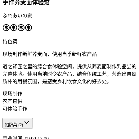
手作荞麦面体验馆
ふれあいの家
特色菜
现场制作新鲜荞麦面，使用当季新鲜农产品
道之驿匠之里的综合食体验空间，提供从荞麦面制作到品尝的
完整体验。使用当地时令农产品，结合传统工艺，营造出自然
质朴的用餐氛围，是感受乡村饮食文化的好去处。
现场制作
农产直供
可体验手作
招牌菜
(
2
)
营业时间
:
09:00-17:00