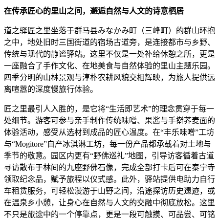
在传承匠心的里山之间，邂逅自然与人文的诗意栖居
道之驿匠之里坐落于群马县みなかみ町（三峰町）的群山环抱
之中，地处旧时三国街道的宿场古道旁，是连接都市与乡野、
传统与现代的静谧驿站。这里不仅是一处补给休憩之所，更是
一座融合了手作文化、在地美食与自然体验的里山主题乐园。
四季分明的山林景观与淳朴农耕风貌交相辉映，为旅人提供远
离喧嚣的深度慢旅行体验。
匠之里最引人入胜的，是它将“生活即艺术”的理念贯穿于每一
处细节。游客可参与亲手制作传统味噌、果酱与手擀荞麦面的
体验活动，感受从选材到成品的匠心温度。在“丰乐味噌”工坊
与“Mogitore”自产冰淇淋工坊，每一份产品都承载着对土地与
季节的敬意。园区内更有“野佛巡礼”地图，引导访客循着古道
寻访散布于林间的九座野佛石像，完成全部打卡后可在泰宁寺
领取纪念品，赋予旅程以仪式感。此外，驿站提供电助力自行
车租赁服务，可轻松漫游于山野之间，沿途探访历史遗迹，或
在温泉乡小憩，让身心在自然与人文的交融中彻底放松。这里
不只是旅途中的一个停靠点，更是一段可触摸、可品尝、可铭