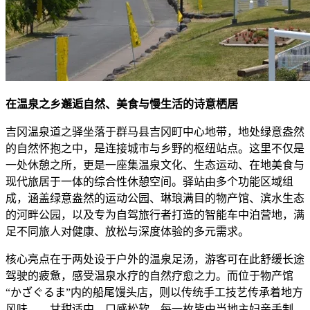
在温泉之乡邂逅自然、美食与慢生活的诗意栖居
吉冈温泉道之驿坐落于群马县吉冈町中心地带，地处绿意盎然
的自然怀抱之中，是连接城市与乡野的枢纽站点。这里不仅是
一处休憩之所，更是一座集温泉文化、生态运动、在地美食与
现代旅居于一体的综合性休憩空间。驿站由多个功能区域组
成，涵盖绿意盎然的运动公园、琳琅满目的物产馆、滨水生态
的河畔公园，以及专为自驾旅行者打造的智能车中泊营地，满
足不同旅人对健康、放松与深度体验的多元需求。
核心亮点在于两处设于户外的温泉足汤，游客可在此舒缓长途
驾驶的疲惫，感受温泉水疗的自然疗愈之力。而位于物产馆
“かざぐるま”内的船尾馒头店，则以传统手工技艺传承着地方
风味——甘甜适中、口感松软，每一枚皆由当地主妇亲手制