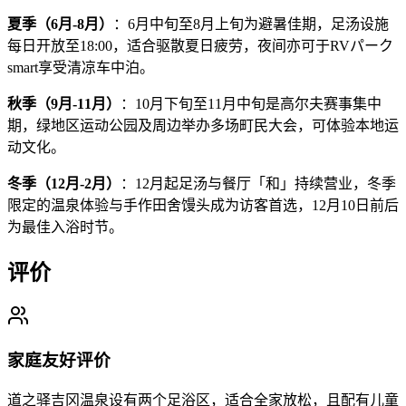
夏季（6月-8月）
：6月中旬至8月上旬为避暑佳期，足汤设施
每日开放至18:00，适合驱散夏日疲劳，夜间亦可于RVパーク
smart享受清凉车中泊。
秋季（9月-11月）
：10月下旬至11月中旬是高尔夫赛事集中
期，绿地区运动公园及周边举办多场町民大会，可体验本地运
动文化。
冬季（12月-2月）
：12月起足汤与餐厅「和」持续营业，冬季
限定的温泉体验与手作田舍馒头成为访客首选，12月10日前后
为最佳入浴时节。
评价
家庭友好评价
道之驿吉冈温泉设有两个足浴区，适合全家放松，且配有儿童