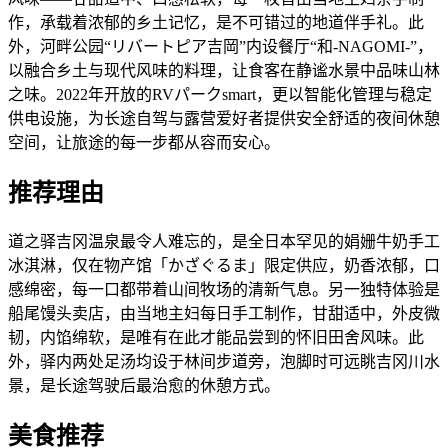
作，承载着浓郁的乡土记忆，是不可错过的地道伴手礼。此
外，河畔公园“リバートピア吉岡”内设餐厅“和-NAGOMI-”，
以融合乡土与现代风味的料理，让食客在静谧水景中品味山林
之味。2022年开放的RVパークsmart，更以智能化管理与稳定
供电设施，为长途自驾与露营爱好者提供安全舒适的夜间休憩
空间，让旅途的每一步都从容而安心。
推荐理由
道之驿吉冈温泉最令人难忘的，是全日本罕见的娟姗牛奶手工
冰淇淋，仅在物产馆「かざぐるま」限定供应，奶香浓郁，口
感绵密，每一口都带着山间牧场的清新气息。另一独特体验是
船尾馒头卖店，由当地主妇每日手工制作，甘甜适中，外皮微
韧，内馅绵软，是唯有在此才能品尝到的怀旧田舍风味。此
外，驿内两处足汤均设于林间步道旁，泡脚时可远眺吉冈川水
景，是长途驾驶后最治愈的休憩方式。
美食推荐