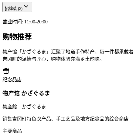
招牌菜
(
3
)
营业时间
:
11:00-20:00
购物推荐
物产馆「かざぐるま」汇聚了地道手作特产，每一件都承载着
吉冈町的温情与匠心，购物体验充满乡土韵味。
纪念品店
物产馆 かざぐるま
物産館 かざぐるま
销售吉冈町特色农产品、手工艺品及地方纪念品的综合商店
主要商品