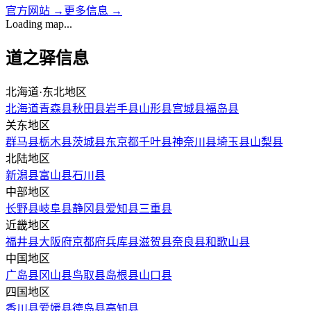
官方网站
→
更多信息
→
Loading map...
道之驿信息
北海道·东北地区
北海道
青森县
秋田县
岩手县
山形县
宫城县
福岛县
关东地区
群马县
栃木县
茨城县
东京都
千叶县
神奈川县
埼玉县
山梨县
北陆地区
新潟县
富山县
石川县
中部地区
长野县
岐阜县
静冈县
爱知县
三重县
近畿地区
福井县
大阪府
京都府
兵库县
滋贺县
奈良县
和歌山县
中国地区
广岛县
冈山县
鸟取县
岛根县
山口县
四国地区
香川县
爱媛县
德岛县
高知县