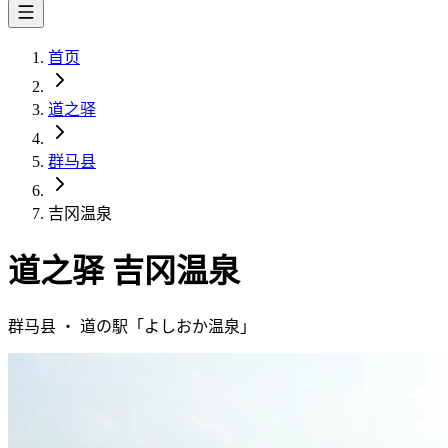
首页
道之驿
群马县
吉冈温泉
道之驿
吉冈温泉
群马县
・
道の駅「
よしおか温泉
」