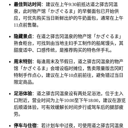
最佳到达时间
：建议在上午9:30前抵达道之驿吉冈温
泉，此时物产馆「かざぐるま」的早餐面包已开始供
应，可优先购买当日新鲜出炉的牛奶面包，通常在上午
11点前售罄。
隐藏景点
：在道之驿吉冈温泉的物产馆「かざぐるま」
熟食柜台，可找到由当地主妇手工制作的船尾馒头，其
甜度适中、口感传统，是推荐购买的特色伴手礼。
周末特别
：每逢周末及节假日，道之驿吉冈温泉的物产
馆「かざぐるま」会增设临时摊位，售卖限量版吉冈町
特制手作点心，建议在上午10点前前往，避免错过当日
限定商品。
足浴体验
：道之驿吉冈温泉设有两处足浴池，位于主入
口附近，营业时间为上午10:00至下午18:00，建议在游览
后顺道体验，可有效缓解长时间步行或驾车后的腿部疲
劳。
停车与住宿
：若计划车中过夜，可使用道之驿吉冈温泉