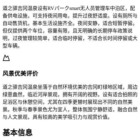
道之驿吉冈温泉设有RVパークsmart无人员管理车中泊区，配
备供电设施，可支持夜间用电，提升过夜舒适度。设有厕所与
自动售货机，基本生活设施齐全。夜间安静，适合短暂停留。
但仅提供两个车位，容量有限，且无明确的长期停车政策说
明，过夜管理较简单，适合临时停留，不适合长时间停留或大
型车辆。
风景优美评价
道之驿吉冈温泉坐落于自然环境优美的吉冈町绿地区域，周边
绿意盎然，临近河岸景观，拥有开阔的视野。设有适合拍照的
足浴区与休憩空间，尤其在四季更替时展现出不同的自然美
景。秋季与春季景色尤为宜人，整体氛围宁静舒适，融合自然
与人文景观，具有较高的美学吸引力与观赏价值。
基本信息