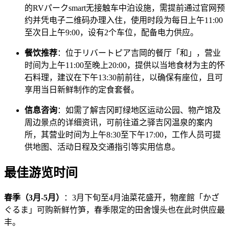
的RVパークsmart无接触车中泊设施，需提前通过官网预
约并凭电子二维码办理入住，使用时段为每日上午11:00
至次日上午9:00，设有2个车位，配备电力供应。
餐饮推荐
：位于リバートピア吉岡的餐厅「和」，营业
时间为上午11:00至晚上20:00，提供以当地食材为主的怀
石料理，建议在下午13:30前前往，以确保有座位，且可
享用当日新鲜制作的定食套餐。
信息咨询
：如需了解吉冈町绿地区运动公园、物产馆及
周边景点的详细资讯，可前往道之驿吉冈温泉的案内
所，其营业时间为上午8:30至下午17:00，工作人员可提
供地图、活动日程及交通指引等实用信息。
最佳游览时间
春季（3月-5月）
：3月下旬至4月油菜花盛开，物産館「かざ
ぐるま」可购新鲜竹笋，春季限定的田舍馒头也在此时供应最
丰。