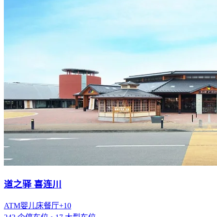
道之驿
喜连川
ATM
婴儿床
餐厅
+
10