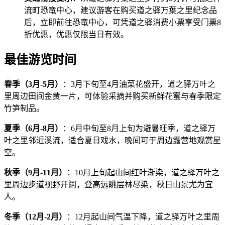
流町恐竜中心，建议游客在购买道之驿万葉之里纪念品
后，立即前往恐竜中心，可凭道之驿消费小票享受门票8
折优惠，优惠仅限当日有效。
最佳游览时间
春季（3月-5月）
：3月下旬至4月油菜花盛开，道之驿万叶之
里周边田间金黄一片，可体验采摘并购买新鲜花蜜与春季限定
竹笋制品。
夏季（6月-8月）
：6月中旬至8月上旬为避暑旺季，道之驿万
叶之里邻近溪流，适合夏日戏水，晚间可于周边露营地观赏星
空。
秋季（9月-11月）
：10月上旬起山间红叶渐染，道之驿万叶之
里周边步道视野开阔，登高远眺层林尽染，秋日山景尤为宜
人。
冬季（12月-2月）
：12月起山间气温下降，道之驿万叶之里周