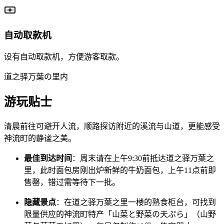
自动取款机
设有自动取款机，方便游客取款。
道之驿万葉の里内
游玩贴士
清晨前往可避开人流，顺路探访附近的溪流与山道，更能感受
神流町的静谧之美。
最佳到达时间
：周末请在上午9:30前抵达道之驿万葉之
里，此时面包房刚出炉新鲜的牛奶面包，上午11点前即
售罄，错过需等待下一批。
隐藏景点
：在道之驿万葉之里一楼的熟食柜台，可找到
限量供应的神流町特产「山菜と野菜の天ぷら」（山野