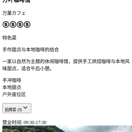
万叶咖啡馆
万葉カフェ
特色菜
手作甜点与本地咖啡的结合
一家以自然为主题的休闲咖啡馆，提供手工烘焙咖啡与本地风
味甜点，适合午后小憩。
手冲咖啡
本地甜点
户外座位区
招牌菜
(
3
)
营业时间
:
09:30-17:30