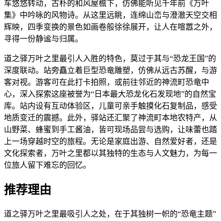
车悠悠转动，古朴的和风屋檐下，仿佛能听见千年前《万叶
集》中吟咏的风物诗。从这里远眺，连绵山峦与澄澈天空交相
辉映，四季变换的景色如画卷般徐徐展开，让人在喧嚣之外，
寻得一份静谧与归属。
道之驿万叶之里最引人入胜的特色，莫过于其与“恐龙王国”的
深度联动。站旁矗立着巨型恐竜雕塑，仿佛从远古苏醒，与游
客对视。游客可在此打卡拍照，或前往邻近的神流町恐竜中
心，深入探索这座被誉为“日本最大恐龙化石发现地”的自然宝
库。站内设有互动体验区，儿童可亲手触摸化石复制品，感受
地质变迁的震撼。此外，驿站还汇聚了神流町本地农特产，从
山野菜、蜂蜜到手工酱油，皆可现场品尝与选购，让味蕾也踏
上一场穿越时空的旅程。无论是家庭出游、自然爱好者，还是
文化探索者，万叶之里都以其独特的生态与人文魅力，为每一
位旅人留下难忘的回忆。
推荐理由
道之驿万叶之里最吸引人之处，在于其独树一帜的“恐竜主题”