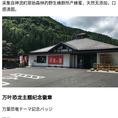
采集自神流町原始森林的野生蜂群所产蜂蜜，天然无添加，口
感清甜。
万叶恐龙主题纪念徽章
万葉恐竜テーマ記念バッジ