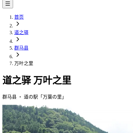
首页
道之驿
群马县
万叶之里
道之驿
万叶之里
群马县
・
道の駅「
万葉の里
」