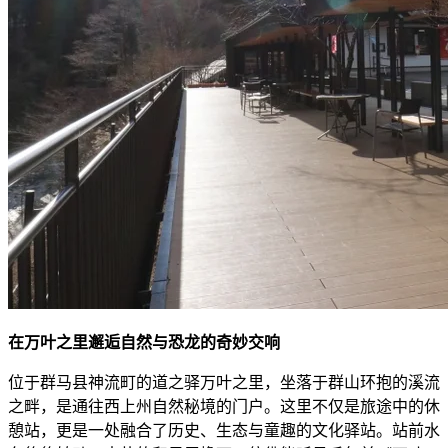
在万叶之里邂逅自然与恐龙的奇妙交响
位于群马县神流町的道之驿万叶之里，坐落于群山环抱的溪流
之畔，是通往西上州自然秘境的门户。这里不仅是旅途中的休
憩站，更是一处融合了历史、生态与童趣的文化驿站。站前水