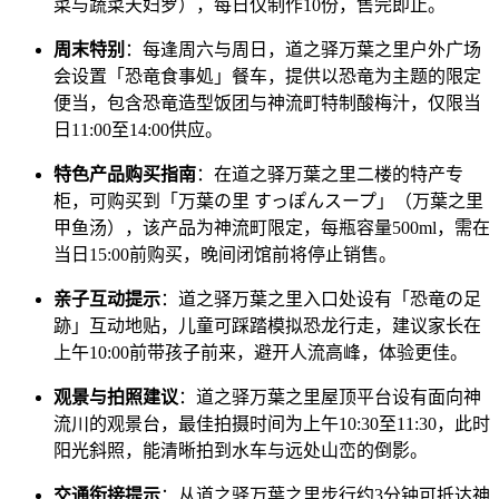
菜与蔬菜天妇罗），每日仅制作10份，售完即止。
周末特别
：每逢周六与周日，道之驿万葉之里户外广场
会设置「恐竜食事処」餐车，提供以恐竜为主题的限定
便当，包含恐竜造型饭团与神流町特制酸梅汁，仅限当
日11:00至14:00供应。
特色产品购买指南
：在道之驿万葉之里二楼的特产专
柜，可购买到「万葉の里 すっぽんスープ」（万葉之里
甲鱼汤），该产品为神流町限定，每瓶容量500ml，需在
当日15:00前购买，晚间闭馆前将停止销售。
亲子互动提示
：道之驿万葉之里入口处设有「恐竜の足
跡」互动地贴，儿童可踩踏模拟恐龙行走，建议家长在
上午10:00前带孩子前来，避开人流高峰，体验更佳。
观景与拍照建议
：道之驿万葉之里屋顶平台设有面向神
流川的观景台，最佳拍摄时间为上午10:30至11:30，此时
阳光斜照，能清晰拍到水车与远处山峦的倒影。
交通衔接提示
：从道之驿万葉之里步行约3分钟可抵达神