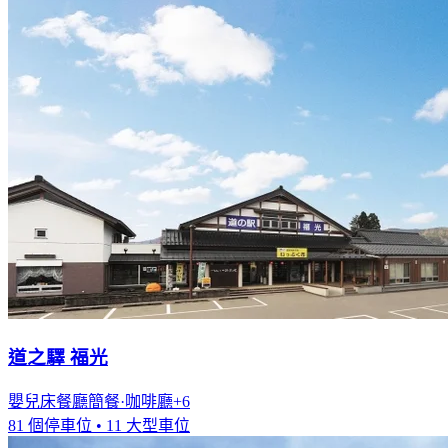
道之驛
福光
嬰兒床
餐廳
簡餐·咖啡廳
+
6
81 個停車位
• 11 大型車位