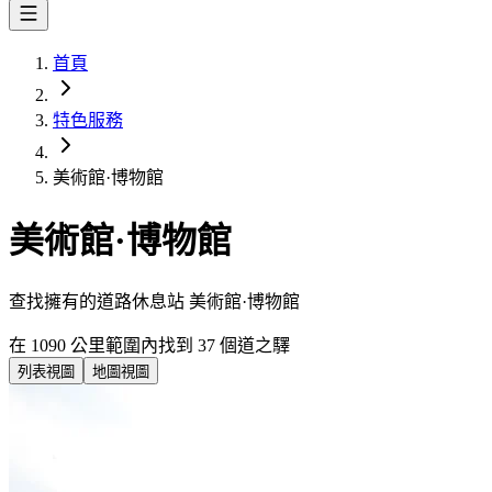
首頁
特色服務
美術館·博物館
美術館·博物館
查找擁有的道路休息站
美術館·博物館
在 1090 公里範圍內找到 37 個道之驛
列表視圖
地圖視圖