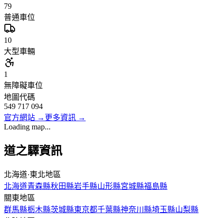
79
普通車位
10
大型車輛
1
無障礙車位
地圖代碼
549 717 094
官方網站
→
更多資訊
→
Loading map...
道之驛資訊
北海道·東北地區
北海道
青森縣
秋田縣
岩手縣
山形縣
宮城縣
福島縣
關東地區
群馬縣
栃木縣
茨城縣
東京都
千葉縣
神奈川縣
埼玉縣
山梨縣