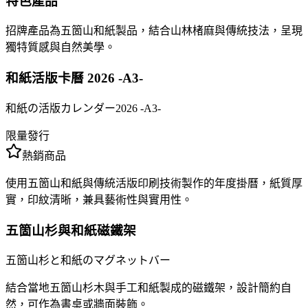
特色產品
招牌產品為五箇山和紙製品，結合山林楮麻與傳統技法，呈現
獨特質感與自然美學。
和紙活版卡曆 2026 -A3-
和紙の活版カレンダー2026 -A3-
限量發行
熱銷商品
使用五箇山和紙與傳統活版印刷技術製作的年度掛曆，紙質厚
實，印紋清晰，兼具藝術性與實用性。
五箇山杉與和紙磁鐵架
五箇山杉と和紙のマグネットバー
結合當地五箇山杉木與手工和紙製成的磁鐵架，設計簡約自
然，可作為書桌或牆面裝飾。