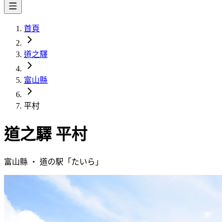
首頁
道之驛
富山縣
平村
道之驛
平村
富山縣
・
道の駅「
たいら
」