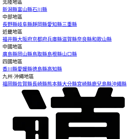
北陸地區
新潟縣
富山縣
石川縣
中部地區
長野縣
岐阜縣
靜岡縣
愛知縣
三重縣
近畿地區
福井縣
大阪府
京都府
兵庫縣
滋賀縣
奈良縣
和歌山縣
中國地區
廣島縣
岡山縣
鳥取縣
島根縣
山口縣
四國地區
香川縣
愛媛縣
德島縣
高知縣
九州·沖繩地區
福岡縣
佐賀縣
長崎縣
熊本縣
大分縣
宮崎縣
鹿兒島縣
沖繩縣