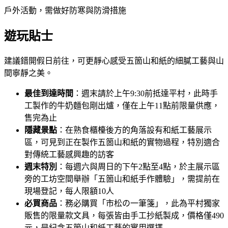
戶外活動，需做好防寒與防滑措施
遊玩貼士
建議錯開假日前往，可更靜心感受五箇山和紙的細膩工藝與山
間寧靜之美。
最佳到達時間
：週末請於上午9:30前抵達平村，此時手
工製作的牛奶麵包剛出爐，僅在上午11點前限量供應，
售完為止
隱藏景點
：在熟食櫃檯後方的角落設有和紙工藝展示
區，可見到正在製作五箇山和紙的實物過程，特別適合
對傳統工藝感興趣的訪客
週末特別
：每週六與周日的下午2點至4點，於主展示區
旁的工坊空間舉辦「五箇山和紙手作體驗」，需提前在
現場登記，每人限額10人
必買商品
：務必購買「市松の一筆箋」，此為平村獨家
販售的限量款文具，每張皆由手工抄紙製成，價格僅490
元，是紀念五箇山和紙工藝的實用選擇