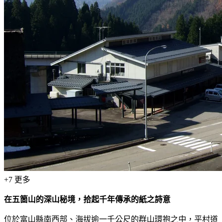
+
7
更多
在五箇山的深山秘境，拾起千年傳承的紙之詩意
位於富山縣南西部、海拔逾一千公尺的群山環抱之中，平村道