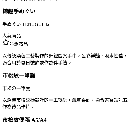
錦鯉手ぬぐい
手ぬぐい TENUGUI -koi-
人氣商品
熱銷商品
以傳統染色工藝製作的錦鯉圖案手巾，色彩鮮豔，吸水性佳，
適合用於夏日裝飾或作為伴手禮。
市松紋一筆箋
市松の一筆箋
以經典市松紋樣設計的手工箋紙，紙質柔韌，適合書寫短訊或
作為禮品卡片。
市松紋便箋 A5/A4