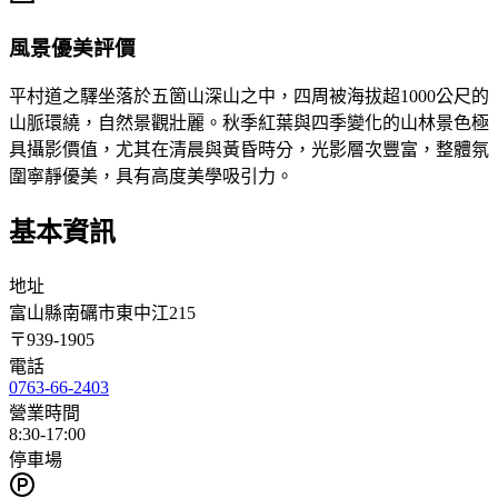
風景優美評價
平村道之驛坐落於五箇山深山之中，四周被海拔超1000公尺的
山脈環繞，自然景觀壯麗。秋季紅葉與四季變化的山林景色極
具攝影價值，尤其在清晨與黃昏時分，光影層次豐富，整體氛
圍寧靜優美，具有高度美學吸引力。
基本資訊
地址
富山縣南礪市東中江215
〒
939-1905
電話
0763-66-2403
營業時間
8:30-17:00
停車場