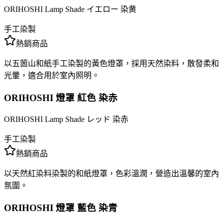
ORIHOSHI Lamp Shade イエロー 染黄
手工染製
熱銷商品
以五箇山和紙手工染製的黃色燈罩，採用天然染料，散發柔和
光暈，適合用於室內照明。
ORIHOSHI 燈罩 紅色 染赤
ORIHOSHI Lamp Shade レッド 染赤
手工染製
熱銷商品
以天然紅染料染製的和紙燈罩，色彩溫潤，營造出溫馨的室內
氛圍。
ORIHOSHI 燈罩 藍色 染青