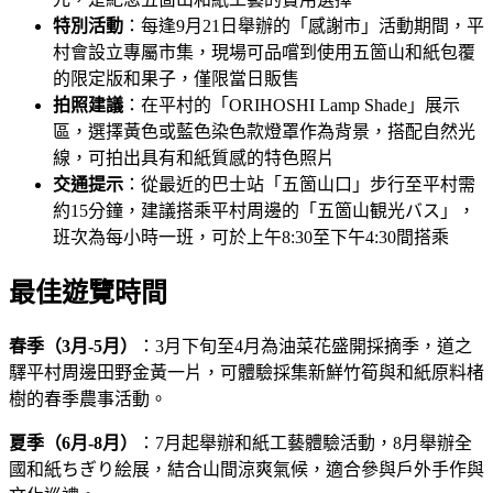
特別活動
：每逢9月21日舉辦的「感謝市」活動期間，平
村會設立專屬市集，現場可品嚐到使用五箇山和紙包覆
的限定版和果子，僅限當日販售
拍照建議
：在平村的「ORIHOSHI Lamp Shade」展示
區，選擇黃色或藍色染色款燈罩作為背景，搭配自然光
線，可拍出具有和紙質感的特色照片
交通提示
：從最近的巴士站「五箇山口」步行至平村需
約15分鐘，建議搭乘平村周邊的「五箇山観光バス」，
班次為每小時一班，可於上午8:30至下午4:30間搭乘
最佳遊覽時間
春季（3月-5月）
：3月下旬至4月為油菜花盛開採摘季，道之
驛平村周邊田野金黃一片，可體驗採集新鮮竹筍與和紙原料楮
樹的春季農事活動。
夏季（6月-8月）
：7月起舉辦和紙工藝體驗活動，8月舉辦全
國和紙ちぎり絵展，結合山間涼爽氣候，適合參與戶外手作與