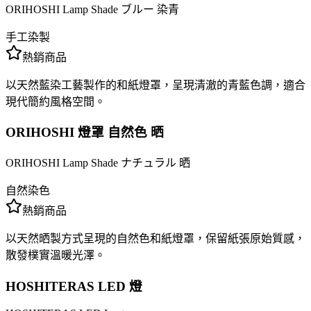
ORIHOSHI Lamp Shade ブルー 染青
手工染製
熱銷商品
以天然藍染工藝製作的和紙燈罩，呈現清澈的青藍色調，適合
現代簡約風格空間。
ORIHOSHI 燈罩 自然色 晒
ORIHOSHI Lamp Shade ナチュラル 晒
自然染色
熱銷商品
以天然晒製方式呈現的自然色和紙燈罩，保留紙張原始質感，
散發樸實溫暖光澤。
HOSHITERAS LED 燈