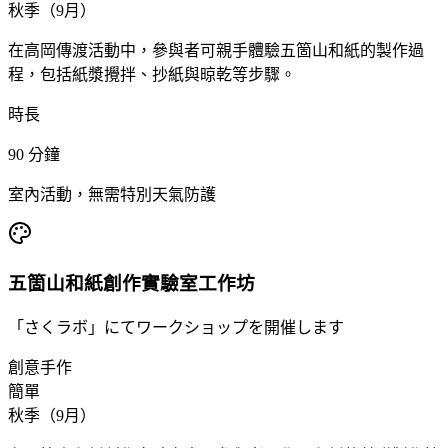
秋季（9月）
在高岡傳渡活動中，參與者可親手體驗五箇山和紙的製作過
程，包括紙漿攪拌、抄紙與晾乾等步驟。
時長
90
分鐘
室內活動，無需特別天氣防護
五箇山和紙創作實驗室工作坊
「さくラボ」にてワークショップを開催します
創意手作
簡單
秋季（9月）