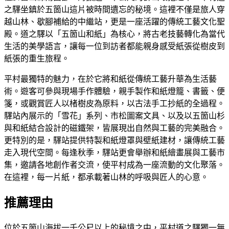
之驛坐鎮於五箇山這片被時間遺忘的秘境。這裡不僅是旅人穿
越山林、歇腳補給的中繼站，更是一座活躍的傳統工藝文化聖
殿。道之驛以「五箇山和紙」為核心，將古老技藝轉化為當代
生活的美學語言，讓每一位到訪者都能親身感受紙張從樹皮到
紙張的重生旅程。
平村最獨特的魅力，在於它將和紙從傳統工藝升華為生活藝
術。遊客可參與現場手作體驗，親手製作和紙燈籠、書籤、便
箋，或觀賞匠人以楮樹皮為原料，以古法手工抄紙的全過程。
驛站內展示的「雪花」系列、市松圖案文具、以及以五箇山杉
與和紙結合設計的磁鐵架，皆展現出自然與工藝的完美融合。
更特別的是，驛站提供特製和紙燈罩與壁紙建材，讓傳統工藝
走入現代空間。每逢秋季，驛站更會舉辦和紙繪畫展與工藝市
集，邀請各地創作者交流，使平村成為一座流動的文化聚落。
在這裡，每一片紙，都承載著山林的呼吸與匠人的心意。
推薦理由
位於五箇山海拔一千公尺以上的秘境之中，平村道之驛獨一無