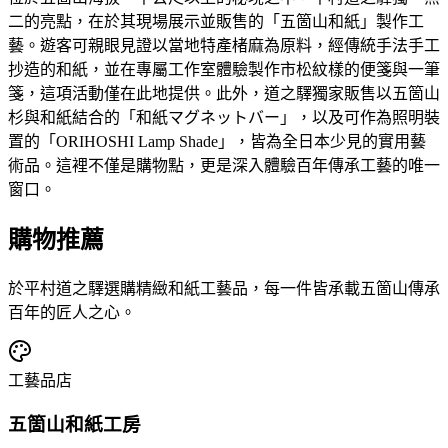
二的亮點，在於其現場展示並販售的「五箇山和紙」製作工
藝。遊客可親眼見證以當地特產楮麻為原料，經傳統手法手工
抄造的和紙，並在專屬工作室體驗製作市松紋樣的便箋與一筆
箋，這項活動僅在此地提供。此外，道之驛獨家販售以五箇山
杉與和紙結合的「和紙マグネットバー」，以及可作為照明裝
置的「ORIHOSHI Lamp Shade」，皆為全日本少見的實用藝
術品。這裡不僅是購物點，更是深入體驗百年傳承工藝的唯一
窗口。
購物推薦
於平村道之驛選購精緻和紙工藝品，每一件皆承載五箇山傳承
百年的匠人之心。
工藝品店
五箇山和紙工房