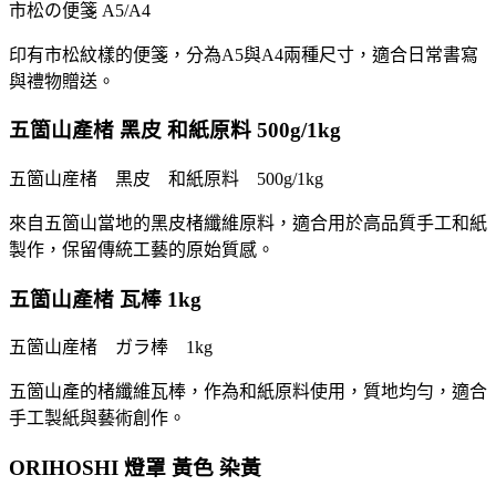
市松の便箋 A5/A4
印有市松紋樣的便箋，分為A5與A4兩種尺寸，適合日常書寫
與禮物贈送。
五箇山產楮 黑皮 和紙原料 500g/1kg
五箇山産楮 黒皮 和紙原料 500g/1kg
來自五箇山當地的黑皮楮纖維原料，適合用於高品質手工和紙
製作，保留傳統工藝的原始質感。
五箇山產楮 瓦棒 1kg
五箇山産楮 ガラ棒 1kg
五箇山產的楮纖維瓦棒，作為和紙原料使用，質地均勻，適合
手工製紙與藝術創作。
ORIHOSHI 燈罩 黃色 染黃