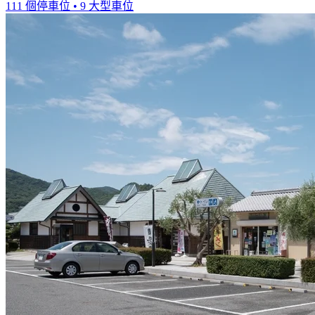
111 個停車位
• 9 大型車位