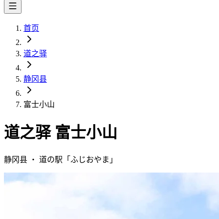
首页
道之驿
静冈县
富士小山
道之驿
富士小山
静冈县
・
道の駅「
ふじおやま
」