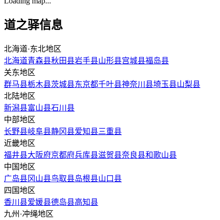
Loading map...
道之驿信息
北海道·东北地区
北海道
青森县
秋田县
岩手县
山形县
宫城县
福岛县
关东地区
群马县
栃木县
茨城县
东京都
千叶县
神奈川县
埼玉县
山梨县
北陆地区
新潟县
富山县
石川县
中部地区
长野县
岐阜县
静冈县
爱知县
三重县
近畿地区
福井县
大阪府
京都府
兵库县
滋贺县
奈良县
和歌山县
中国地区
广岛县
冈山县
鸟取县
岛根县
山口县
四国地区
香川县
爱媛县
德岛县
高知县
九州·冲绳地区