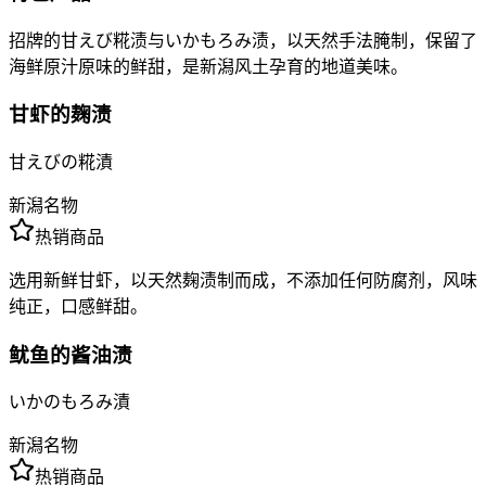
招牌的甘えび糀渍与いかもろみ渍，以天然手法腌制，保留了
海鲜原汁原味的鲜甜，是新潟风土孕育的地道美味。
甘虾的麹渍
甘えびの糀漬
新潟名物
热销商品
选用新鲜甘虾，以天然麹渍制而成，不添加任何防腐剂，风味
纯正，口感鲜甜。
鱿鱼的酱油渍
いかのもろみ漬
新潟名物
热销商品