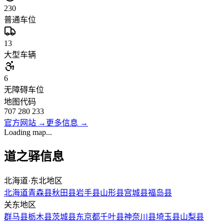
230
普通车位
13
大型车辆
6
无障碍车位
地图代码
707 280 233
官方网站
→
更多信息
→
Loading map...
道之驿信息
北海道·东北地区
北海道
青森县
秋田县
岩手县
山形县
宫城县
福岛县
关东地区
群马县
栃木县
茨城县
东京都
千叶县
神奈川县
埼玉县
山梨县