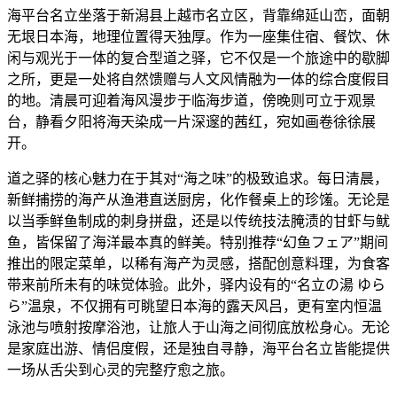
海平台名立坐落于新潟县上越市名立区，背靠绵延山峦，面朝
无垠日本海，地理位置得天独厚。作为一座集住宿、餐饮、休
闲与观光于一体的复合型道之驿，它不仅是一个旅途中的歇脚
之所，更是一处将自然馈赠与人文风情融为一体的综合度假目
的地。清晨可迎着海风漫步于临海步道，傍晚则可立于观景
台，静看夕阳将海天染成一片深邃的茜红，宛如画卷徐徐展
开。
道之驿的核心魅力在于其对“海之味”的极致追求。每日清晨，
新鲜捕捞的海产从渔港直送厨房，化作餐桌上的珍馐。无论是
以当季鲜鱼制成的刺身拼盘，还是以传统技法腌渍的甘虾与鱿
鱼，皆保留了海洋最本真的鲜美。特别推荐“幻鱼フェア”期间
推出的限定菜单，以稀有海产为灵感，搭配创意料理，为食客
带来前所未有的味觉体验。此外，驿内设有的“名立の湯 ゆら
ら”温泉，不仅拥有可眺望日本海的露天风吕，更有室内恒温
泳池与喷射按摩浴池，让旅人于山海之间彻底放松身心。无论
是家庭出游、情侣度假，还是独自寻静，海平台名立皆能提供
一场从舌尖到心灵的完整疗愈之旅。