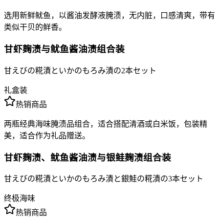
选用新鲜鱿鱼，以酱油发酵液腌渍，无内脏，口感清爽，带有
类似干贝的鲜香。
甘虾麹渍与鱿鱼酱油渍组合装
甘えびの糀漬といかのもろみ漬の2本セット
礼盒装
热销商品
两瓶经典海味腌渍品组合，适合搭配清酒或白米饭，包装精
美，适合作为礼品赠送。
甘虾麹渍、鱿鱼酱油渍与银鲑麹渍组合装
甘えびの糀漬といかのもろみ漬と銀鮭の糀漬の3本セット
终极海味
热销商品