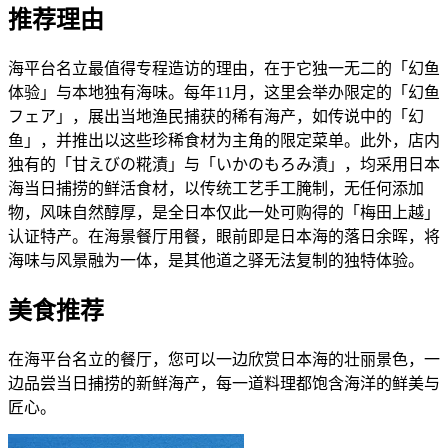
推荐理由
海平台名立最值得专程造访的理由，在于它独一无二的「幻鱼
体验」与本地独有海味。每年11月，这里会举办限定的「幻鱼
フェア」，展出当地渔民捕获的稀有海产，如传说中的「幻
鱼」，并推出以这些珍稀食材为主角的限定菜单。此外，店内
独有的「甘えびの糀漬」与「いかのもろみ漬」，均采用日本
海当日捕捞的鲜活食材，以传统工艺手工腌制，无任何添加
物，风味自然醇厚，是全日本仅此一处可购得的「梅田上越」
认证特产。在海景餐厅用餐，眼前即是日本海的落日余晖，将
海味与风景融为一体，是其他道之驿无法复制的独特体验。
美食推荐
在海平台名立的餐厅，您可以一边欣赏日本海的壮丽景色，一
边品尝当日捕捞的新鲜海产，每一道料理都饱含海洋的鲜美与
匠心。