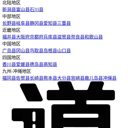
北陆地区
新潟县
富山县
石川县
中部地区
长野县
岐阜县
静冈县
爱知县
三重县
近畿地区
福井县
大阪府
京都府
兵库县
滋贺县
奈良县
和歌山县
中国地区
广岛县
冈山县
鸟取县
岛根县
山口县
四国地区
香川县
爱媛县
德岛县
高知县
九州·冲绳地区
福冈县
佐贺县
长崎县
熊本县
大分县
宫崎县
鹿儿岛县
冲绳县