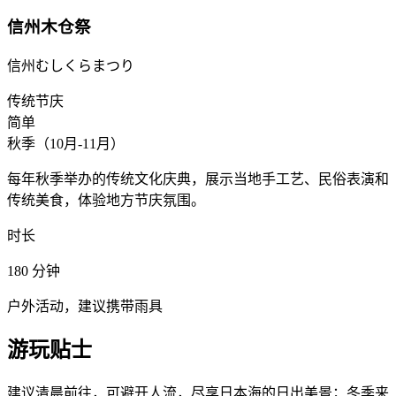
信州木仓祭
信州むしくらまつり
传统节庆
简单
秋季（10月-11月）
每年秋季举办的传统文化庆典，展示当地手工艺、民俗表演和
传统美食，体验地方节庆氛围。
时长
180
分钟
户外活动，建议携带雨具
游玩贴士
建议清晨前往，可避开人流，尽享日本海的日出美景；冬季来