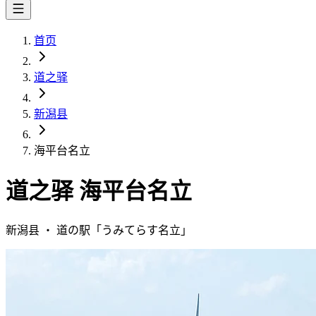
首页
道之驿
新潟县
海平台名立
道之驿
海平台名立
新潟县
・
道の駅「
うみてらす名立
」