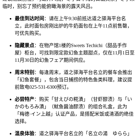
临时，别忘了预约能俯瞰海景的露天风吕。
最佳到达时间
：请在上午9:30前抵达道之驿海平台名
立，此时面包房刚出炉的牛奶面包在上午11点前售罄，
可优先购买。
隐藏景点
：在物产馆1楼的Sweets Techichi（甜品手作
屋）柜台，可找到限定款幻鱼主题甜点，仅在11月1日至
11月30日的幻鱼フェア期间供应。
周末特别
：每逢周末，道之驿海平台名立的餐车会推出
「幻鱼套餐」，包含当日捕捞的特色鱼类料理，建议提
前致电025-531-6300预订。
必尝特产
：购买「甘えびの糀漬」（甘虾醪渍）与「い
かのもろみ漬」（鱿鱼醤油醪渍）的组合礼盒，此为
「梅德·イン上越」认证产品，是搭配米饭或清酒的绝佳
选择。
温泉体验
：道之驿海平台名立的「名立の湯 ゆらら」