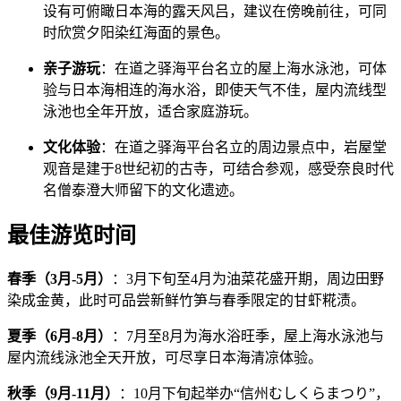
设有可俯瞰日本海的露天风吕，建议在傍晚前往，可同
时欣赏夕阳染红海面的景色。
亲子游玩
：在道之驿海平台名立的屋上海水泳池，可体
验与日本海相连的海水浴，即使天气不佳，屋内流线型
泳池也全年开放，适合家庭游玩。
文化体验
：在道之驿海平台名立的周边景点中，岩屋堂
观音是建于8世纪初的古寺，可结合参观，感受奈良时代
名僧泰澄大师留下的文化遗迹。
最佳游览时间
春季（3月-5月）
：3月下旬至4月为油菜花盛开期，周边田野
染成金黄，此时可品尝新鲜竹笋与春季限定的甘虾糀渍。
夏季（6月-8月）
：7月至8月为海水浴旺季，屋上海水泳池与
屋内流线泳池全天开放，可尽享日本海清凉体验。
秋季（9月-11月）
：10月下旬起举办“信州むしくらまつり”，