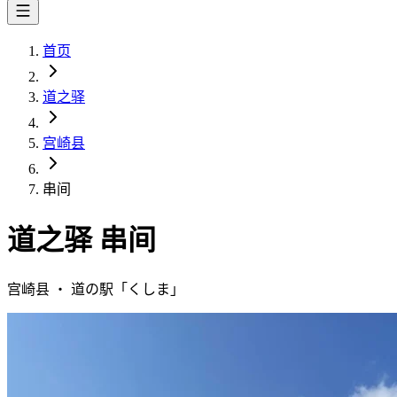
首页
道之驿
宫崎县
串间
道之驿
串间
宫崎县
・
道の駅「
くしま
」