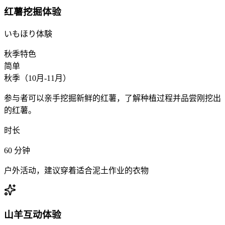
红薯挖掘体验
いもほり体験
秋季特色
简单
秋季（10月-11月）
参与者可以亲手挖掘新鲜的红薯，了解种植过程并品尝刚挖出
的红薯。
时长
60
分钟
户外活动，建议穿着适合泥土作业的衣物
山羊互动体验