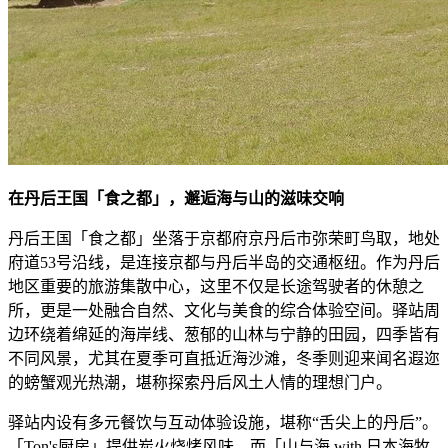
在丹后王国「食之都」，邂逅海与山的滋味交响
丹后王国「食之都」坐落于京都府京丹后市弥荣町鸟取，地处
府道53号沿线，是连接京都与丹后半岛的交通枢纽。作为丹后
地区重要的旅游集散中心，这里不仅是长途驾驶者的休憩之
所，更是一处融合自然、文化与美食的综合体验空间。驿站周
边环绕着绵延的海岸线、葱郁的山林与宁静的田园，四季皆有
不同风景，尤其在夏季可直抵近海沙滩，冬季则迎来闻名遐迩
的螃蟹观光热潮，堪称探索丹后风土人情的理想门户。
驿站内设有多元餐饮与互动体验设施，堪称“舌尖上的丹后”。
「Ton's厨房」提供炭火烧烤风味，而「山与海 with 日本海牧