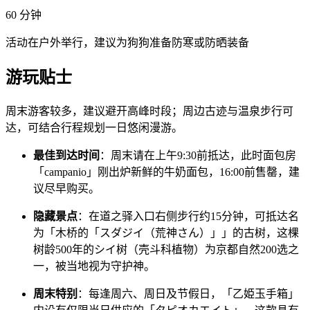
60
分钟
活动在户外举行，建议为狗狗准备防寒或防晒装备
游玩贴士
周末游客较多，建议避开高峰时段；周边古迹与温泉步行可
达，可结合行程规划一日悠闲漫游。
最佳到达时间
：周末请在上午9:30前抵达，此时面包房
「campanio」刚出炉新鲜的牛奶面包，16:00前售罄，建
议尽早购买。
隐藏景点
：在道之驿入口右侧步行约15分钟，可抵达名
为「木桥的「スダジイ（荒神さん）」」的古树，这棵
树龄500年的シイ树（壳斗科植物）为京都自然200选之
一，被当地视为守护神。
周末特别
：每逢周六、周日及节假日，「乙姫玉手箱」