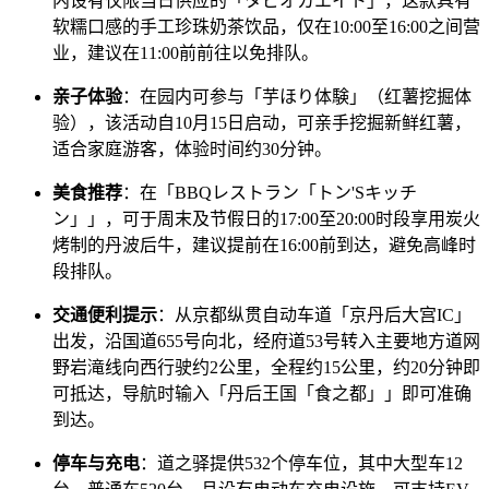
内设有仅限当日供应的「タピオカエイト」，这款具有
软糯口感的手工珍珠奶茶饮品，仅在10:00至16:00之间营
业，建议在11:00前前往以免排队。
亲子体验
：在园内可参与「芋ほり体験」（红薯挖掘体
验），该活动自10月15日启动，可亲手挖掘新鲜红薯，
适合家庭游客，体验时间约30分钟。
美食推荐
：在「BBQレストラン「トン'Sキッチ
ン」」，可于周末及节假日的17:00至20:00时段享用炭火
烤制的丹波后牛，建议提前在16:00前到达，避免高峰时
段排队。
交通便利提示
：从京都纵贯自动车道「京丹后大宫IC」
出发，沿国道655号向北，经府道53号转入主要地方道网
野岩滝线向西行驶约2公里，全程约15公里，约20分钟即
可抵达，导航时输入「丹后王国「食之都」」即可准确
到达。
停车与充电
：道之驿提供532个停车位，其中大型车12