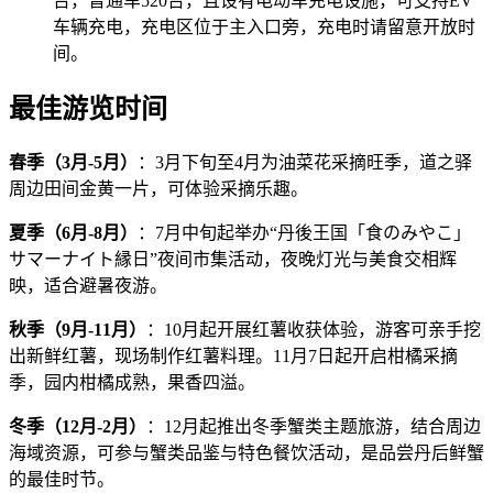
台，普通车520台，且设有电动车充电设施，可支持EV
车辆充电，充电区位于主入口旁，充电时请留意开放时
间。
最佳游览时间
春季（3月-5月）
：3月下旬至4月为油菜花采摘旺季，道之驿
周边田间金黄一片，可体验采摘乐趣。
夏季（6月-8月）
：7月中旬起举办“丹後王国「食のみやこ」
サマーナイト縁日”夜间市集活动，夜晚灯光与美食交相辉
映，适合避暑夜游。
秋季（9月-11月）
：10月起开展红薯收获体验，游客可亲手挖
出新鲜红薯，现场制作红薯料理。11月7日起开启柑橘采摘
季，园内柑橘成熟，果香四溢。
冬季（12月-2月）
：12月起推出冬季蟹类主题旅游，结合周边
海域资源，可参与蟹类品鉴与特色餐饮活动，是品尝丹后鲜蟹
的最佳时节。