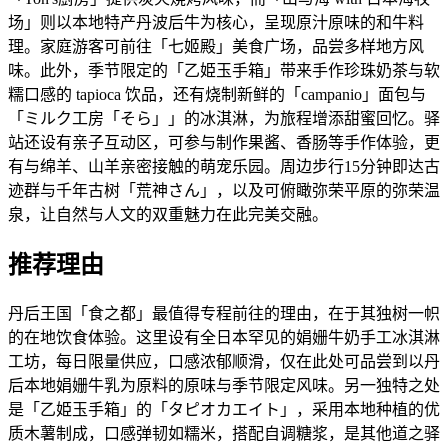
场」则以本地特产丹波后牛为核心，呈现原汁原味的和牛料
理。家庭游客可前往「七姬殿」美食广场，品尝多样地方风
味。此外，季节限定的「乙姫玉手箱」带来手作珍珠奶茶与软
糯口感的 tapioca 饮品，还有烧制新鲜的「campanio」面包与
「ミルク工房「そら」」的冰淇淋，为旅程增添甜蜜回忆。驿
站还设有亲子互动区，可参与制作果酱、香肠等手作体验，更
有与绵羊、山羊亲密接触的萌宠乐园。周边步行15分钟即达古
迹群与千年古树「荒神さん」，以及可俯瞰弥荣平原的弥荣温
泉，让自然与人文的双重魅力在此完美交融。
推荐理由
丹后王国「食之都」最值得专程前往的理由，在于其独树一帜
的在地饮食体验。这里设有全日本罕见的娟姗牛奶手工冰淇淋
工坊，每日限量供应，口感浓郁顺滑，仅在此处可品尝到以丹
后本地娟姗牛乳为原料的原味与季节限定风味。另一独特之处
是「乙姫玉手箱」的「タピオカエイト」，采用本地种植的优
质木薯制成，口感弹韧如糯米，搭配自调糖浆，是其他道之驿