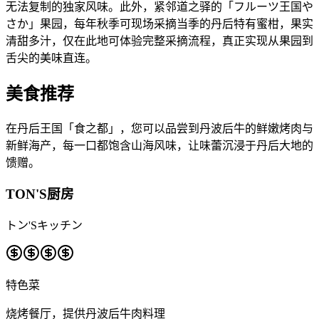
无法复制的独家风味。此外，紧邻道之驿的「フルーツ王国や
さか」果园，每年秋季可现场采摘当季的丹后特有蜜柑，果实
清甜多汁，仅在此地可体验完整采摘流程，真正实现从果园到
舌尖的美味直连。
美食推荐
在丹后王国「食之都」，您可以品尝到丹波后牛的鲜嫩烤肉与
新鲜海产，每一口都饱含山海风味，让味蕾沉浸于丹后大地的
馈赠。
TON'S厨房
トン'Sキッチン
特色菜
烧烤餐厅，提供丹波后牛肉料理