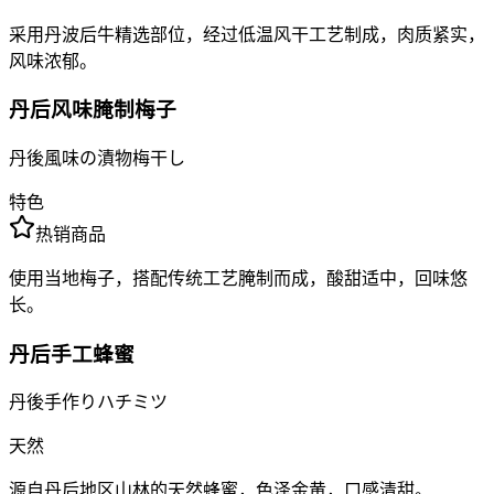
采用丹波后牛精选部位，经过低温风干工艺制成，肉质紧实，
风味浓郁。
丹后风味腌制梅子
丹後風味の漬物梅干し
特色
热销商品
使用当地梅子，搭配传统工艺腌制而成，酸甜适中，回味悠
长。
丹后手工蜂蜜
丹後手作りハチミツ
天然
源自丹后地区山林的天然蜂蜜，色泽金黄，口感清甜。