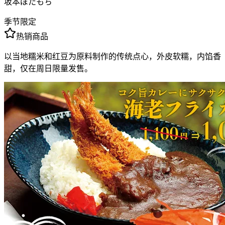
坂本ぼたもち
季节限定
热销商品
以当地糯米和红豆为原料制作的传统点心，外皮软糯，内馅香
甜，仅在周日限量发售。