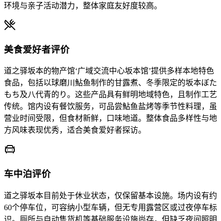
环境与亲子活动潜力，整体家庭友好度较高。
美食爱好者评价
道之驿坂本的物产馆‘广域交流中心坂本馆’提供多样本地特色
食品，包括以球磨川鮎鱼制作的甘露煮、冬季限定的坂本ぼた
もち及八代青的り。这些产品具有鲜明地域特色，且制作工艺
传统。馆内设有餐饮服务，可品尝鮎鱼盐烤等季节性料理，虽
营业时间受限，但食材新鲜，口味地道。整体食品多样性与地
方风味表现优秀，适合美食爱好者探访。
车中泊评价
道之驿坂本目前处于休业状态，仅保留基本设施。场内设有约
60个停车位，可容纳小型车辆，但无专用露营区或过夜停车标
识。厕所与自动售货机等基础服务设施尚存，但缺乏夜间照明