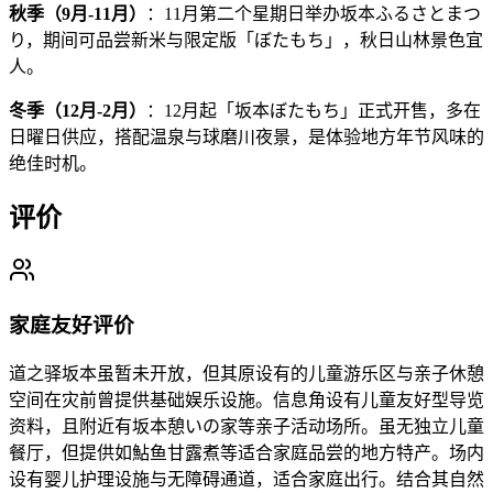
秋季（9月-11月）
：11月第二个星期日举办坂本ふるさとまつ
り，期间可品尝新米与限定版「ぼたもち」，秋日山林景色宜
人。
冬季（12月-2月）
：12月起「坂本ぼたもち」正式开售，多在
日曜日供应，搭配温泉与球磨川夜景，是体验地方年节风味的
绝佳时机。
评价
家庭友好评价
道之驿坂本虽暂未开放，但其原设有的儿童游乐区与亲子休憩
空间在灾前曾提供基础娱乐设施。信息角设有儿童友好型导览
资料，且附近有坂本憩いの家等亲子活动场所。虽无独立儿童
餐厅，但提供如鮎鱼甘露煮等适合家庭品尝的地方特产。场内
设有婴儿护理设施与无障碍通道，适合家庭出行。结合其自然