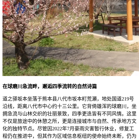
在球磨川急流畔，邂逅四季流转的自然诗篇
道之驿坂本坐落于熊本县八代市坂本町荒瀬，地处国道219号
沿线，距离八代市中心约十三公里。它背倚雄浑的球磨川，坐
拥急流与山林交织的壮丽景致，四季更迭皆有不同风情。这里
不仅是旅途中的休憩之所，更是连接城市与自然、传承地方文
化的独特节点。尽管因2022年7月豪雨灾害暂行休业，修复工
程仍在推进中，但其作为区域信息枢纽的使命始终未断，仍为