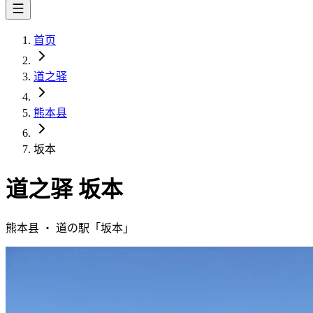
首页
道之驿
熊本县
坂本
道之驿
坂本
熊本县
・
道の駅「
坂本
」