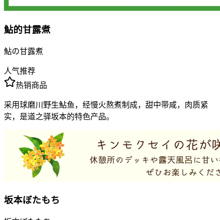
鮎的甘露煮
鮎の甘露煮
人气推荐
热销商品
采用球磨川野生鮎鱼，经慢火熬煮制成，甜中带咸，肉质紧
实，是道之驿坂本的特色产品。
坂本ぼたもち