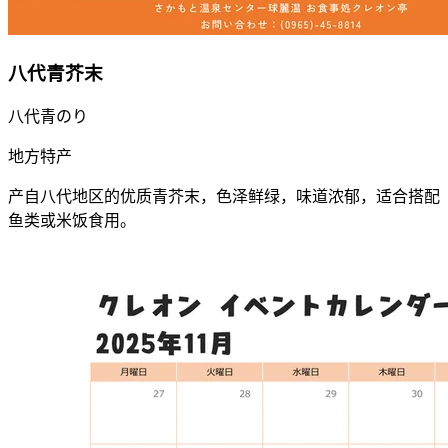
八代青芥末
八代青のり
地方特产
产自八代地区的优质青芥末，色泽鲜绿，味道浓郁，适合搭配
鱼类或米饭食用。