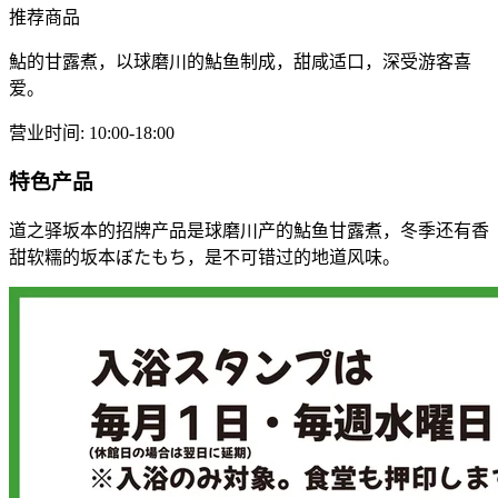
推荐商品
鮎的甘露煮，以球磨川的鮎鱼制成，甜咸适口，深受游客喜
爱。
营业时间
:
10:00-18:00
特色产品
道之驿坂本的招牌产品是球磨川产的鮎鱼甘露煮，冬季还有香
甜软糯的坂本ぼたもち，是不可错过的地道风味。