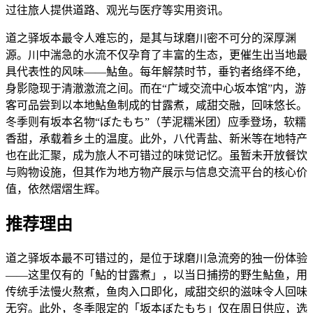
过往旅人提供道路、观光与医疗等实用资讯。
道之驿坂本最令人难忘的，是其与球磨川密不可分的深厚渊
源。川中湍急的水流不仅孕育了丰富的生态，更催生出当地最
具代表性的风味——鮎鱼。每年解禁时节，垂钓者络绎不绝，
身影隐现于清澈激流之间。而在“广域交流中心坂本馆”内，游
客可品尝到以本地鮎鱼制成的甘露煮，咸甜交融，回味悠长。
冬季则有坂本名物“ぼたもち”（芋泥糯米团）应季登场，软糯
香甜，承载着乡土的温度。此外，八代青盐、新米等在地特产
也在此汇聚，成为旅人不可错过的味觉记忆。虽暂未开放餐饮
与购物设施，但其作为地方物产展示与信息交流平台的核心价
值，依然熠熠生辉。
推荐理由
道之驿坂本最不可错过的，是位于球磨川急流旁的独一份体验
——这里仅有的「鮎的甘露煮」，以当日捕捞的野生鮎鱼，用
传统手法慢火熬煮，鱼肉入口即化，咸甜交织的滋味令人回味
无穷。此外，冬季限定的「坂本ぼたもち」仅在周日供应，选