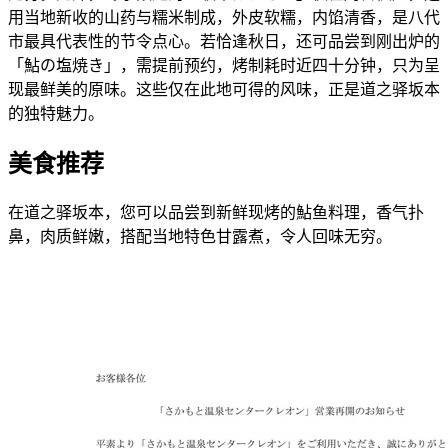
用当地新收的山药与糯米制成，外皮软糯，内馅清香，是八代
市最具代表性的节令点心。若恰逢秋日，还可品尝到刚出炉的
「鮎の塩焼き」，需提前预约，烤制耗时近四十分钟，只为呈
现最鲜美的原味。这些仅在此地可得的风味，正是道之驿坂本
的独特魅力。
美食推荐
在道之驿坂本，您可以品尝到新鲜现烤的鮎鱼料理，香气扑
鼻，肉质鲜嫩，搭配当地特色甘露煮，令人回味无穷。