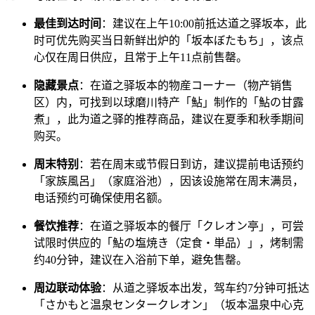
最佳到达时间
：建议在上午10:00前抵达道之驿坂本，此
时可优先购买当日新鲜出炉的「坂本ぼたもち」，该点
心仅在周日供应，且常于上午11点前售罄。
隐藏景点
：在道之驿坂本的物産コーナー（物产销售
区）内，可找到以球磨川特产「鮎」制作的「鮎の甘露
煮」，此为道之驿的推荐商品，建议在夏季和秋季期间
购买。
周末特别
：若在周末或节假日到访，建议提前电话预约
「家族風呂」（家庭浴池），因该设施常在周末满员，
电话预约可确保使用名额。
餐饮推荐
：在道之驿坂本的餐厅「クレオン亭」，可尝
试限时供应的「鮎の塩焼き（定食・単品）」，烤制需
约40分钟，建议在入浴前下单，避免售罄。
周边联动体验
：从道之驿坂本出发，驾车约7分钟可抵达
「さかもと温泉センタークレオン」（坂本温泉中心克