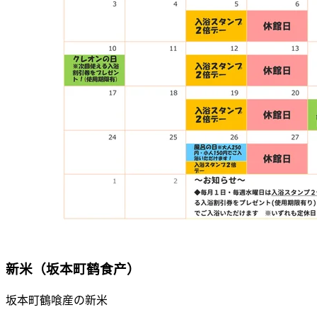
新米（坂本町鹤食产）
坂本町鶴喰産の新米