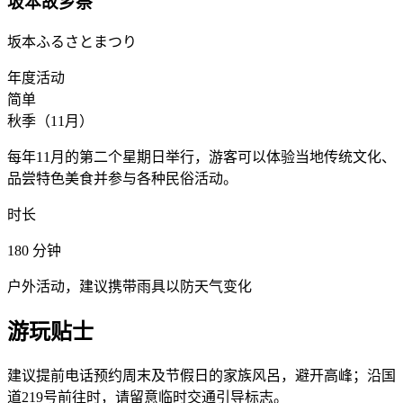
坂本故乡祭
坂本ふるさとまつり
年度活动
简单
秋季（11月）
每年11月的第二个星期日举行，游客可以体验当地传统文化、
品尝特色美食并参与各种民俗活动。
时长
180
分钟
户外活动，建议携带雨具以防天气变化
游玩贴士
建议提前电话预约周末及节假日的家族风呂，避开高峰；沿国
道219号前往时，请留意临时交通引导标志。