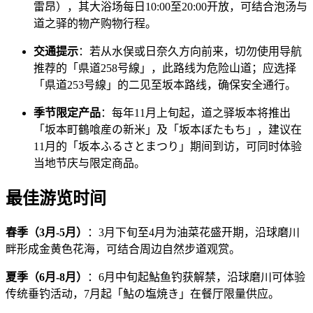
雷昂），其大浴场每日10:00至20:00开放，可结合泡汤与
道之驿的物产购物行程。
交通提示
：若从水俣或日奈久方向前来，切勿使用导航
推荐的「県道258号線」，此路线为危险山道；应选择
「県道253号線」的二见至坂本路线，确保安全通行。
季节限定产品
：每年11月上旬起，道之驿坂本将推出
「坂本町鶴喰産の新米」及「坂本ぼたもち」，建议在
11月的「坂本ふるさとまつり」期间到访，可同时体验
当地节庆与限定商品。
最佳游览时间
春季（3月-5月）
：3月下旬至4月为油菜花盛开期，沿球磨川
畔形成金黄色花海，可结合周边自然步道观赏。
夏季（6月-8月）
：6月中旬起鮎鱼钓获解禁，沿球磨川可体验
传统垂钓活动，7月起「鮎の塩焼き」在餐厅限量供应。