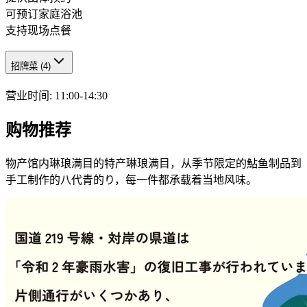
可预订家庭浴池
支持现场点餐
招牌菜
(
4
)
营业时间
:
11:00-14:30
购物推荐
物产馆内琳琅满目的特产琳琅满目，从季节限定的鮎鱼制品到
手工制作的八代青的り，每一件都承载着当地风味。