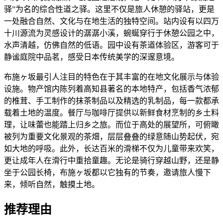
驿”为名的综合性道之驿。这里不仅是旅人休憩的驿站，更是
一处融合自然、文化与在地生活的独特空间。站内设有以四万
十川源流为灵感设计的潺潺小溪，蜿蜒穿行于休憩公园之中，
水声清越，仿佛自然的低语。园中设有茶道体验区，游客可于
静谧庭院中品茗，感受日本传统美学的深邃意境。
布施ヶ坂最引人注目的特色在于其丰富的在地文化展示与体验
设施。物产馆内陈列着高知县著名的本地特产，包括香气浓郁
的椎茸、手工制作的抹茶制品以及精选的乳制品，每一款都承
载着土地的温度。餐厅与咖啡厅提供以新鲜食材烹制的乡土料
理，让味蕾也能踏上归乡之旅。而位于高处的展望所，可俯瞰
被列为重要文化景观的茶畑，层层叠叠的绿意随山势起伏，宛
如大地的呼吸。此外，长达百米的滑梯不仅为儿童带来欢笑，
更让成年人在滑行中重拾童趣。无论是骑行穿越山野，还是静
坐于公园长椅，布施ヶ坂都以它独有的节奏，邀请旅人慢下
来，倾听自然，触摸土地。
推荐理由