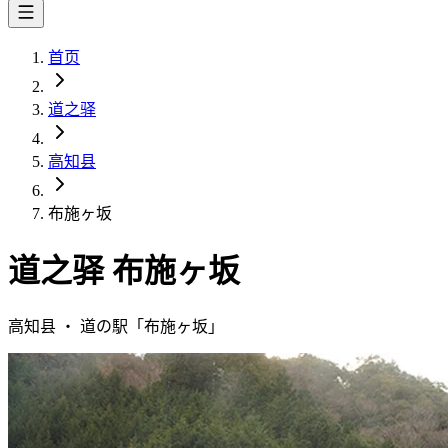
首页
道之驿
高知县
布施ヶ坂
道之驿
布施ヶ坂
高知县
・
道の駅「
布施ヶ坂
」