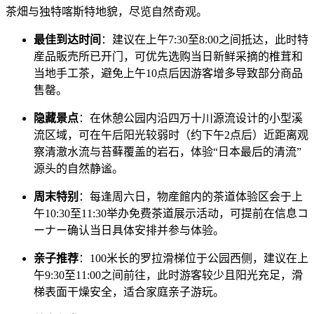
茶畑与独特喀斯特地貌，尽览自然奇观。
最佳到达时间
：建议在上午7:30至8:00之间抵达，此时特
産品販売所已开门，可优先选购当日新鲜采摘的椎茸和
当地手工茶，避免上午10点后因游客增多导致部分商品
售罄。
隐藏景点
：在休憩公园内沿四万十川源流设计的小型溪
流区域，可在午后阳光较弱时（约下午2点后）近距离观
察清澈水流与苔藓覆盖的岩石，体验“日本最后的清流”
源头的自然静谧。
周末特别
：每逢周六日，物産館内的茶道体验区会于上
午10:30至11:30举办免费茶道展示活动，可提前在信息コ
ーナー确认当日具体安排并参与体验。
亲子推荐
：100米长的罗拉滑梯位于公园西侧，建议在上
午9:30至11:00之间前往，此时游客较少且阳光充足，滑
梯表面干燥安全，适合家庭亲子游玩。