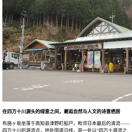
在四万十川源头的绿意之间，邂逅自然与人文的诗意栖居
布施ヶ坂坐落于高知县津野町船戸，毗邻日本最后的清流——
四万十川的源流点，地处国道沿线，是一处以“四万十源流之