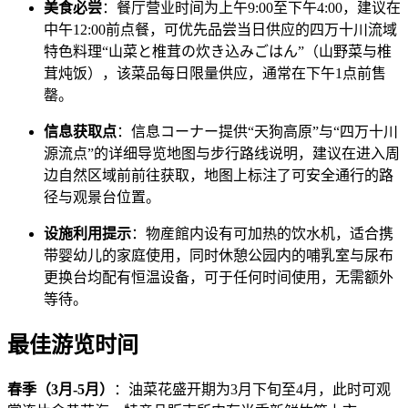
美食必尝
：餐厅营业时间为上午9:00至下午4:00，建议在
中午12:00前点餐，可优先品尝当日供应的四万十川流域
特色料理“山菜と椎茸の炊き込みごはん”（山野菜与椎
茸炖饭），该菜品每日限量供应，通常在下午1点前售
罄。
信息获取点
：信息コーナー提供“天狗高原”与“四万十川
源流点”的详细导览地图与步行路线说明，建议在进入周
边自然区域前前往获取，地图上标注了可安全通行的路
径与观景台位置。
设施利用提示
：物産館内设有可加热的饮水机，适合携
带婴幼儿的家庭使用，同时休憩公园内的哺乳室与尿布
更换台均配有恒温设备，可于任何时间使用，无需额外
等待。
最佳游览时间
春季（3月-5月）
：油菜花盛开期为3月下旬至4月，此时可观