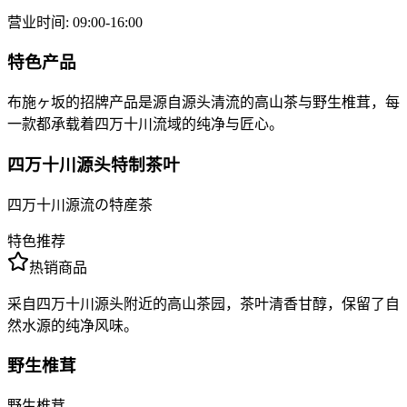
营业时间
:
09:00-16:00
特色产品
布施ヶ坂的招牌产品是源自源头清流的高山茶与野生椎茸，每
一款都承载着四万十川流域的纯净与匠心。
四万十川源头特制茶叶
四万十川源流の特産茶
特色推荐
热销商品
采自四万十川源头附近的高山茶园，茶叶清香甘醇，保留了自
然水源的纯净风味。
野生椎茸
野生椎茸