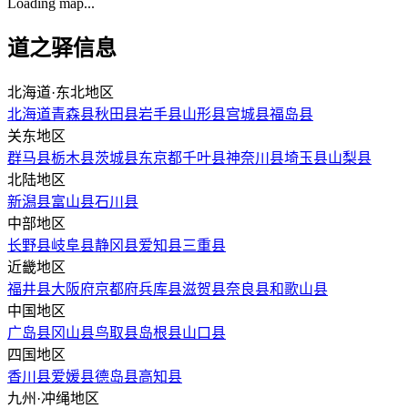
Loading map...
道之驿信息
北海道·东北地区
北海道
青森县
秋田县
岩手县
山形县
宫城县
福岛县
关东地区
群马县
栃木县
茨城县
东京都
千叶县
神奈川县
埼玉县
山梨县
北陆地区
新潟县
富山县
石川县
中部地区
长野县
岐阜县
静冈县
爱知县
三重县
近畿地区
福井县
大阪府
京都府
兵库县
滋贺县
奈良县
和歌山县
中国地区
广岛县
冈山县
鸟取县
岛根县
山口县
四国地区
香川县
爱媛县
德岛县
高知县
九州·冲绳地区