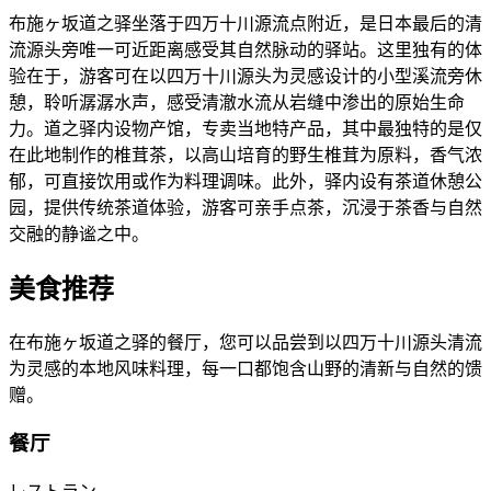
布施ヶ坂道之驿坐落于四万十川源流点附近，是日本最后的清
流源头旁唯一可近距离感受其自然脉动的驿站。这里独有的体
验在于，游客可在以四万十川源头为灵感设计的小型溪流旁休
憩，聆听潺潺水声，感受清澈水流从岩缝中渗出的原始生命
力。道之驿内设物产馆，专卖当地特产品，其中最独特的是仅
在此地制作的椎茸茶，以高山培育的野生椎茸为原料，香气浓
郁，可直接饮用或作为料理调味。此外，驿内设有茶道休憩公
园，提供传统茶道体验，游客可亲手点茶，沉浸于茶香与自然
交融的静谧之中。
美食推荐
在布施ヶ坂道之驿的餐厅，您可以品尝到以四万十川源头清流
为灵感的本地风味料理，每一口都饱含山野的清新与自然的馈
赠。
餐厅