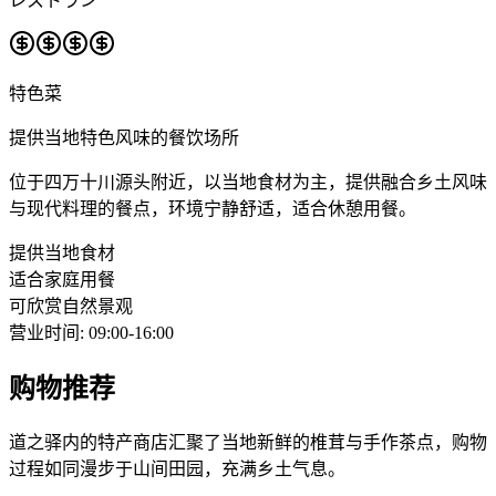
レストラン
特色菜
提供当地特色风味的餐饮场所
位于四万十川源头附近，以当地食材为主，提供融合乡土风味
与现代料理的餐点，环境宁静舒适，适合休憩用餐。
提供当地食材
适合家庭用餐
可欣赏自然景观
营业时间
:
09:00-16:00
购物推荐
道之驿内的特产商店汇聚了当地新鲜的椎茸与手作茶点，购物
过程如同漫步于山间田园，充满乡土气息。