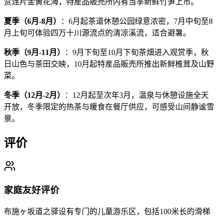
赏连片金黄花海，特産品販売所内有当季新鲜竹笋上市。
夏季（6月-8月）
：6月起茶道休憩公园绿意浓密，7月中旬至8
月上旬可体验四万十川源流点的清凉溪流，适合避暑。
秋季（9月-11月）
：9月下旬至10月下旬茶畑进入观赏季，秋
日山色与茶田交映，10月起特産品販売所推出新鲜椎茸及山野
菜。
冬季（12月-2月）
：12月起至次年3月，温泉与休憩设施全天
开放，冬季限定的热茶与暖食在餐厅供应，可感受山间静谧雪
景。
评价
家庭友好评价
布施ヶ坂道之驿设有专门的儿童游乐区，包括100米长的滑梯