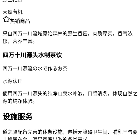
天然有机
热销商品
采自四万十川流域原始森林的野生香菇，肉质厚实，香气浓
郁，营养丰富。
四万十川源头水制茶饮
四万十川源流の水で作るお茶
水源认证
使用四万十川源头的纯净山泉水冲泡，口感清冽，体现自然之
源的纯净体验。
设施服务
道之驿配备完善的休憩设施，包括无障碍卫生间、哺乳室与婴
儿换尿布台，满足家庭出游的各类需求。