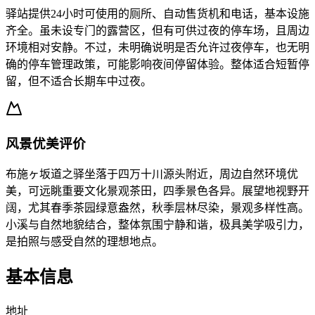
驿站提供24小时可使用的厕所、自动售货机和电话，基本设施
齐全。虽未设专门的露营区，但有可供过夜的停车场，且周边
环境相对安静。不过，未明确说明是否允许过夜停车，也无明
确的停车管理政策，可能影响夜间停留体验。整体适合短暂停
留，但不适合长期车中过夜。
风景优美评价
布施ヶ坂道之驿坐落于四万十川源头附近，周边自然环境优
美，可远眺重要文化景观茶田，四季景色各异。展望地视野开
阔，尤其春季茶园绿意盎然，秋季层林尽染，景观多样性高。
小溪与自然地貌结合，整体氛围宁静和谐，极具美学吸引力，
是拍照与感受自然的理想地点。
基本信息
地址