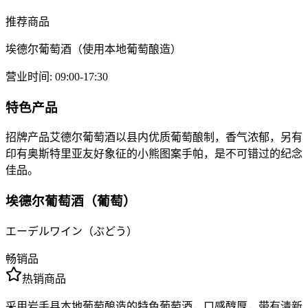
推荐商品
埃德尔葡萄酒（使用本地葡萄酿造）
营业时间
:
09:00-17:30
特色产品
招牌产品艾德尔葡萄酒以县内优质葡萄酿制，香气浓郁，另有
印有奥斯特里亚友好象征的小熊图案手帕，是不可错过的纪念
佳品。
埃德尔葡萄酒（葡萄）
エーデルワイン（ぶどう）
畅销品
热销商品
采用岩手县本地葡萄酿造的特色葡萄酒，口感醇厚，带有清新