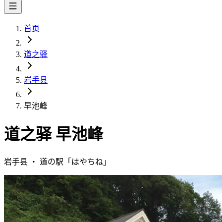
首页
道之驿
岩手县
早池峰
道之驿
早池峰
岩手县
・
道の駅「
はやちね
」