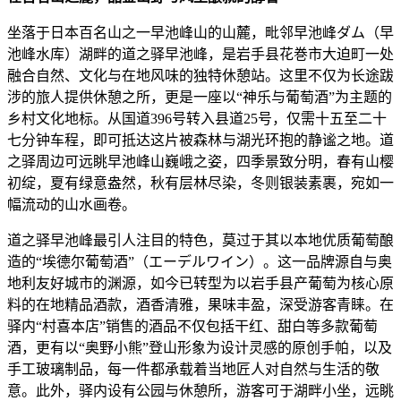
坐落于日本百名山之一早池峰山的山麓，毗邻早池峰ダム（早
池峰水库）湖畔的道之驿早池峰，是岩手县花巻市大迫町一处
融合自然、文化与在地风味的独特休憩站。这里不仅为长途跋
涉的旅人提供休憩之所，更是一座以“神乐与葡萄酒”为主题的
乡村文化地标。从国道396号转入县道25号，仅需十五至二十
七分钟车程，即可抵达这片被森林与湖光环抱的静谧之地。道
之驿周边可远眺早池峰山巍峨之姿，四季景致分明，春有山樱
初绽，夏有绿意盎然，秋有层林尽染，冬则银装素裹，宛如一
幅流动的山水画卷。
道之驿早池峰最引人注目的特色，莫过于其以本地优质葡萄酿
造的“埃德尔葡萄酒”（エーデルワイン）。这一品牌源自与奥
地利友好城市的渊源，如今已转型为以岩手县产葡萄为核心原
料的在地精品酒款，酒香清雅，果味丰盈，深受游客青睐。在
驿内“村喜本店”销售的酒品不仅包括干红、甜白等多款葡萄
酒，更有以“奥野小熊”登山形象为设计灵感的原创手帕，以及
手工玻璃制品，每一件都承载着当地匠人对自然与生活的敬
意。此外，驿内设有公园与休憩所，游客可于湖畔小坐，远眺