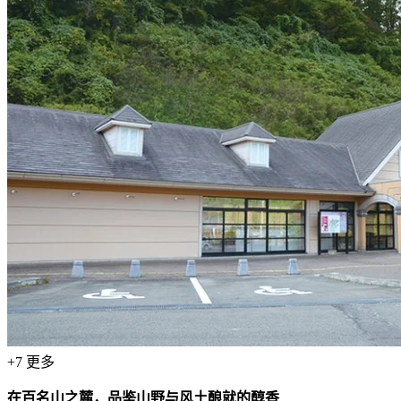
+
7
更多
在百名山之麓，品鉴山野与风土酿就的醇香