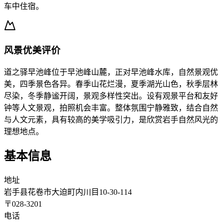
车中住宿。
风景优美评价
道之驿早池峰位于早池峰山麓，正对早池峰水库，自然景观优
美，四季景色各异。春季山花烂漫，夏季湖光山色，秋季层林
尽染，冬季静谧开阔，景观多样性突出。设有观景平台和友好
钟等人文景观，拍照机会丰富。整体氛围宁静雅致，结合自然
与人文元素，具有较高的美学吸引力，是欣赏岩手自然风光的
理想地点。
基本信息
地址
岩手县花卷市大迫町内川目10-30-114
〒
028-3201
电话