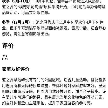
秋季（9月-11月）
：9月中旬起，岩手县产葡萄进入成熟期，
道之驿的“埃德尔葡萄酒”原料采摘开始，10月前后举办葡萄酒
品鉴活动，可品尝新酿佳酿。
冬季（12月-2月）
：道之驿售店于11月中旬至次年4月下旬休
业，但冬季可远眺早池峰湖面结冰景观，雪景宁静，适合静心
游览，需注意寒潮影响出行。
评价
家庭友好评价
道之驿早池峰设有专门的公园区域，适合儿童活动，且配备多
用途厕所和无障碍停车设施，整体环境对家庭游客友好。虽无
明确儿童游乐设施，但周边自然环境开阔，适合亲子散步。设
有婴儿车可通行的路径，且有展示当地文化特色的互动元素，
如友好钟和登山主题手帕，提升了家庭游客的参与感。