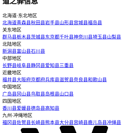
道之驿信息
北海道·东北地区
北海道
青森县
秋田县
岩手县
山形县
宫城县
福岛县
关东地区
群马县
栃木县
茨城县
东京都
千叶县
神奈川县
埼玉县
山梨县
北陆地区
新潟县
富山县
石川县
中部地区
长野县
岐阜县
静冈县
爱知县
三重县
近畿地区
福井县
大阪府
京都府
兵库县
滋贺县
奈良县
和歌山县
中国地区
广岛县
冈山县
鸟取县
岛根县
山口县
四国地区
香川县
爱媛县
德岛县
高知县
九州·冲绳地区
福冈县
佐贺县
长崎县
熊本县
大分县
宫崎县
鹿儿岛县
冲绳县