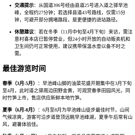
交通提示
：从国道396号经由县道25号进入道之驿早池
峰，全程约27分钟；若选择县道43号路线，仅需15分
钟，可避开部分拥堵路段，是更便捷的进站路径。
休憩建议
：若在冬季（11月中旬至4月下旬）来访，需注
意村喜本店已暂停营业，但24小时开放的自动贩卖机和
卫生间仍可正常使用，建议携带保温水壶以备不时之
需。
最佳游览时间
春季（3月-5月）
：早池峰山脚的油菜花盛开期集中在3月下旬
至4月，此时道之驿周边田野金黄，可观赏春季田园风光，同
时竹笋上市，售店供应新鲜本地竹笋。
夏季（6月-8月）
：6月至8月为早池峰山徒步最佳时节，山间
气候凉爽，游客可沿步道登顶远眺早池峰湖，夏季午后常有山
风，避暑体验佳。