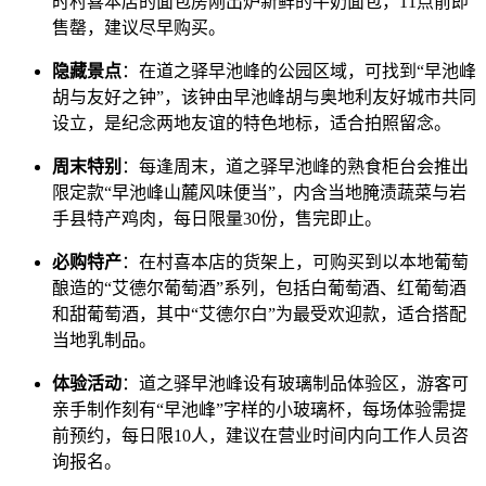
时村喜本店的面包房刚出炉新鲜的牛奶面包，11点前即
售罄，建议尽早购买。
隐藏景点
：在道之驿早池峰的公园区域，可找到“早池峰
胡与友好之钟”，该钟由早池峰胡与奥地利友好城市共同
设立，是纪念两地友谊的特色地标，适合拍照留念。
周末特别
：每逢周末，道之驿早池峰的熟食柜台会推出
限定款“早池峰山麓风味便当”，内含当地腌渍蔬菜与岩
手县特产鸡肉，每日限量30份，售完即止。
必购特产
：在村喜本店的货架上，可购买到以本地葡萄
酿造的“艾德尔葡萄酒”系列，包括白葡萄酒、红葡萄酒
和甜葡萄酒，其中“艾德尔白”为最受欢迎款，适合搭配
当地乳制品。
体验活动
：道之驿早池峰设有玻璃制品体验区，游客可
亲手制作刻有“早池峰”字样的小玻璃杯，每场体验需提
前预约，每日限10人，建议在营业时间内向工作人员咨
询报名。