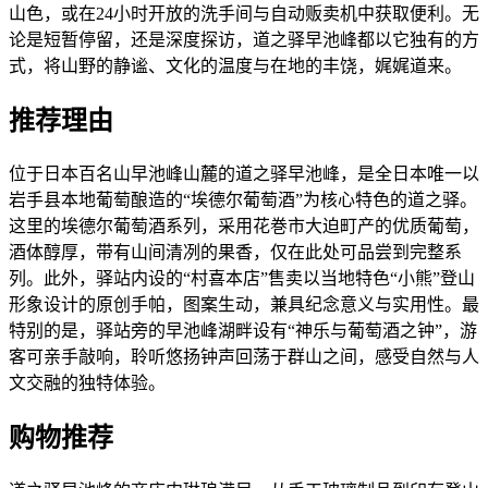
山色，或在24小时开放的洗手间与自动贩卖机中获取便利。无
论是短暂停留，还是深度探访，道之驿早池峰都以它独有的方
式，将山野的静谧、文化的温度与在地的丰饶，娓娓道来。
推荐理由
位于日本百名山早池峰山麓的道之驿早池峰，是全日本唯一以
岩手县本地葡萄酿造的“埃德尔葡萄酒”为核心特色的道之驿。
这里的埃德尔葡萄酒系列，采用花巻市大迫町产的优质葡萄，
酒体醇厚，带有山间清冽的果香，仅在此处可品尝到完整系
列。此外，驿站内设的“村喜本店”售卖以当地特色“小熊”登山
形象设计的原创手帕，图案生动，兼具纪念意义与实用性。最
特别的是，驿站旁的早池峰湖畔设有“神乐与葡萄酒之钟”，游
客可亲手敲响，聆听悠扬钟声回荡于群山之间，感受自然与人
文交融的独特体验。
购物推荐