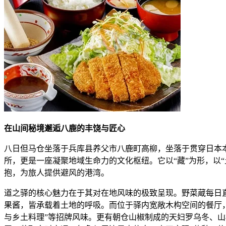
在山间秘境邂逅八鹿的丰饶与匠心
八日但马仓坐落于兵库县养父市八鹿町高柳，坐落于贯穿日本
所，更是一座凝聚地域生命力的文化枢纽。它以“藏”为形，以
抱，为旅人提供避风的港湾。
道之驿的核心魅力在于其对在地风味的极致呈现。野菜蔵每日
果酱，皆承载着土地的呼吸。而位于驿内宽敞木构空间的餐厅，
与乡土料理”等招牌风味。更有朝仓山椒制成的天妇罗乌冬、