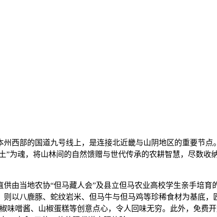
本州西部的国道九号线上，是连接北近畿与山阴地区的重要节点。
“土”为魂，将山林间的自然馈赠与世代传承的农耕智慧，尽数收
直供由当地农协“但马藏人会”及县立但马农业高校学生亲手培育
则以八鹿豚、蛇纹岩米、但马牛与但马鸡等珍稀食材为基底，匠
山椒味噌酱、山椒蛋糕等创意点心，令人回味无穷。此外，免费