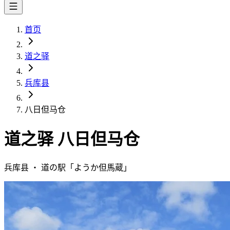
首页
道之驿
兵库县
八日但马仓
道之驿
八日但马仓
兵库县
・
道の駅「
ようか但馬蔵
」