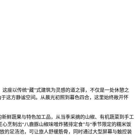
这座以传统“藏”式建筑为灵感的道之驿，不仅是一处休憩之
纳于这方静谧空间。从晨光初照到暮色四合，这里始终敞开怀
的新鲜蔬果与特色加工品，从当季采摘的山椒、有机蔬菜到手工
心烹制出“八鹿豚山椒味噌炸猪排定食”与“季节限定的糯米饭
开放的足汤池，可让旅人舒缓筋骨，同时通过大型屏幕与触控装