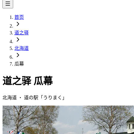
首页
道之驿
北海道
瓜幕
道之驿
瓜幕
北海道
・
道の駅「
うりまく
」