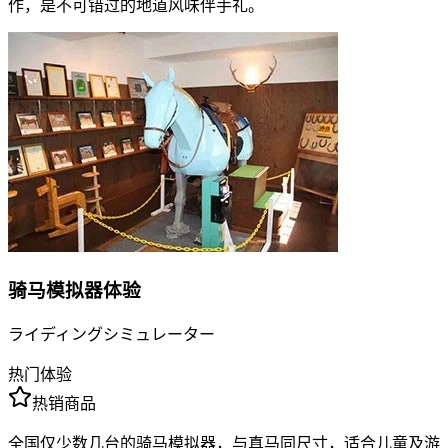
作，是不可错过的地道风味伴手礼。
骑马模拟器体验
ライディングシミュレーター
热门体验
热销商品
全国仅少数几台的骑马模拟器，与真马同尺寸，适合儿童及游