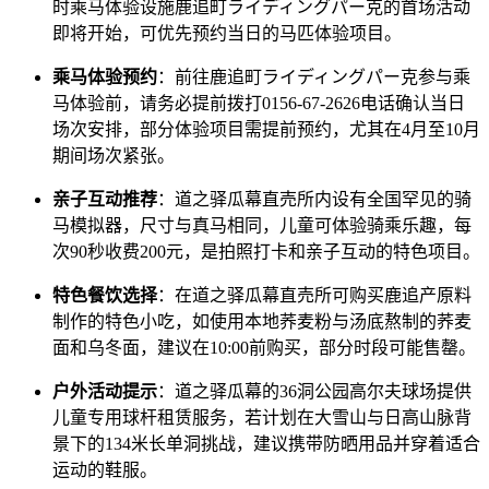
时乘马体验设施鹿追町ライディングパー克的首场活动
即将开始，可优先预约当日的马匹体验项目。
乘马体验预约
：前往鹿追町ライディングパー克参与乘
马体验前，请务必提前拨打0156-67-2626电话确认当日
场次安排，部分体验项目需提前预约，尤其在4月至10月
期间场次紧张。
亲子互动推荐
：道之驿瓜幕直売所内设有全国罕见的骑
马模拟器，尺寸与真马相同，儿童可体验骑乘乐趣，每
次90秒收费200元，是拍照打卡和亲子互动的特色项目。
特色餐饮选择
：在道之驿瓜幕直売所可购买鹿追产原料
制作的特色小吃，如使用本地荞麦粉与汤底熬制的荞麦
面和乌冬面，建议在10:00前购买，部分时段可能售罄。
户外活动提示
：道之驿瓜幕的36洞公园高尔夫球场提供
儿童专用球杆租赁服务，若计划在大雪山与日高山脉背
景下的134米长单洞挑战，建议携带防晒用品并穿着适合
运动的鞋服。