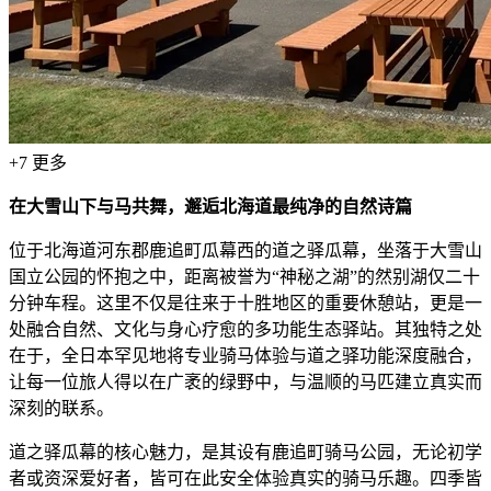
+
7
更多
在大雪山下与马共舞，邂逅北海道最纯净的自然诗篇
位于北海道河东郡鹿追町瓜幕西的道之驿瓜幕，坐落于大雪山
国立公园的怀抱之中，距离被誉为“神秘之湖”的然别湖仅二十
分钟车程。这里不仅是往来于十胜地区的重要休憩站，更是一
处融合自然、文化与身心疗愈的多功能生态驿站。其独特之处
在于，全日本罕见地将专业骑马体验与道之驿功能深度融合，
让每一位旅人得以在广袤的绿野中，与温顺的马匹建立真实而
深刻的联系。
道之驿瓜幕的核心魅力，是其设有鹿追町骑马公园，无论初学
者或资深爱好者，皆可在此安全体验真实的骑马乐趣。四季皆