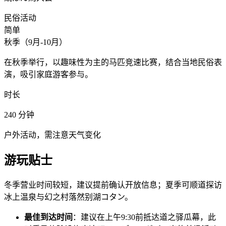
民俗活动
简单
秋季（9月-10月）
在秋季举行，以趣味性为主的马匹竞速比赛，结合当地民俗表
演，吸引家庭游客参与。
时长
240
分钟
户外活动，需注意天气变化
游玩贴士
冬季营业时间较短，建议提前确认开放信息；夏季可顺道探访
冰上温泉与幻之村落然别湖コタン。
最佳到达时间
：建议在上午9:30前抵达道之驿瓜幕，此