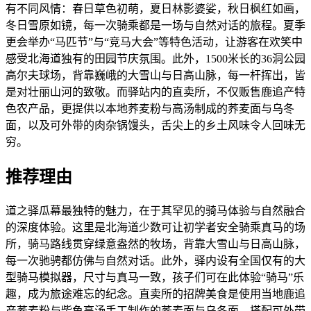
有不同风情：春日草色初萌，夏日林影婆娑，秋日枫红如画，
冬日雪原如镜，每一次骑乘都是一场与自然对话的旅程。夏季
更会举办“马匹节”与“竞马大会”等特色活动，让游客在欢笑中
感受北海道独有的田园节庆氛围。此外，1500米长的36洞公园
高尔夫球场，背靠巍峨的大雪山与日高山脉，每一杆挥出，皆
是对壮丽山河的致敬。而驿站内的直卖所，不仅贩售鹿追产特
色农产品，更提供以本地荞麦粉与高汤制成的荞麦面与乌冬
面，以及可外带的肉杂锅馒头，舌尖上的乡土风味令人回味无
穷。
推荐理由
道之驿瓜幕最独特的魅力，在于其罕见的骑马体验与自然融合
的深度体验。这里是北海道少数可让初学者安全骑乘真马的场
所，骑马路线贯穿绿意盎然的牧场，背靠大雪山与日高山脉，
每一次驰骋都仿佛与自然对话。此外，驿内设有全国仅有的大
型骑马模拟器，尺寸与真马一致，孩子们可在此体验“骑马”乐
趣，成为旅途难忘的纪念。直卖所的招牌美食是使用当地鹿追
产荞麦粉与柴鱼高汤手工制作的荞麦面与乌冬面，搭配可外带