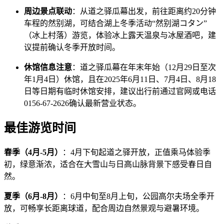
周边景点联动
：从道之驿瓜幕出发，前往距离约20分钟
车程的然别湖，可结合湖上冬季活动“然别湖コタン”
（冰上村落）游览，体验冰上露天温泉与冰屋酒吧，建
议提前确认冬季开放时间。
休馆信息注意
：道之驿瓜幕在年末年始（12月29日至次
年1月4日）休馆，且在2025年6月11日、7月4日、8月18
日等日期有临时休馆安排，建议出行前通过官网或电话
0156-67-2626确认最新营业状态。
最佳游览时间
春季（4月-5月）
：4月下旬起道之驿开放，正值乘马体验季
初，绿意渐浓，适合在大雪山与日高山脉背景下感受春日自
然。
夏季（6月-8月）
：6月中旬至8月上旬，公园高尔夫场全季开
放，可畅享长距离球道，配合周边自然景观与避暑环境。