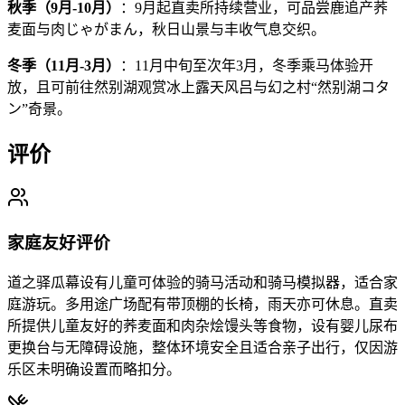
秋季（9月-10月）
：9月起直卖所持续营业，可品尝鹿追产荞
麦面与肉じゃがまん，秋日山景与丰收气息交织。
冬季（11月-3月）
：11月中旬至次年3月，冬季乘马体验开
放，且可前往然别湖观赏冰上露天风吕与幻之村“然别湖コタ
ン”奇景。
评价
家庭友好评价
道之驿瓜幕设有儿童可体验的骑马活动和骑马模拟器，适合家
庭游玩。多用途广场配有带顶棚的长椅，雨天亦可休息。直卖
所提供儿童友好的荞麦面和肉杂烩馒头等食物，设有婴儿尿布
更换台与无障碍设施，整体环境安全且适合亲子出行，仅因游
乐区未明确设置而略扣分。