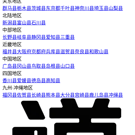
关东地区
群马县
栃木县
茨城县
东京都
千叶县
神奈川县
埼玉县
山梨县
北陆地区
新潟县
富山县
石川县
中部地区
长野县
岐阜县
静冈县
爱知县
三重县
近畿地区
福井县
大阪府
京都府
兵库县
滋贺县
奈良县
和歌山县
中国地区
广岛县
冈山县
鸟取县
岛根县
山口县
四国地区
香川县
爱媛县
德岛县
高知县
九州·冲绳地区
福冈县
佐贺县
长崎县
熊本县
大分县
宫崎县
鹿儿岛县
冲绳县