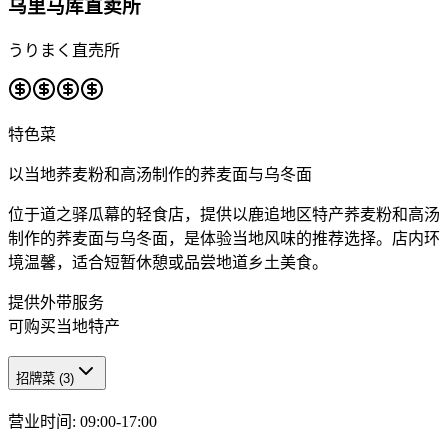
乌里马库直卖所
うりまく直売所
特色菜
以当地荞麦粉和高汤制作的荞麦面与乌冬面
位于道之驿瓜幕的轻食店，提供以鹿追地区特产荞麦粉和高汤
制作的荞麦面与乌冬面，是体验当地风味的推荐选择。店内环
境温馨，适合短暂休憩或品尝地道乡土美食。
提供外带服务
可购买当地特产
招牌菜
(
3
)
营业时间
:
09:00-17:00