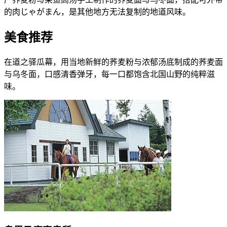
的肉じゃがまん，是其他地方无法复制的地道风味。
美食推荐
在道之驿瓜幕，用当地新鲜的荞麦粉与浓郁汤底制成的荞麦面
与乌冬面，口感清香弹牙，每一口都饱含北国山野的纯粹滋
味。