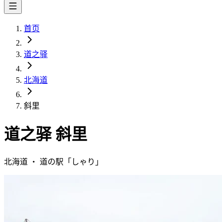
首页
道之驿
北海道
斜里
道之驿
斜里
北海道
・
道の駅「
しゃり
」