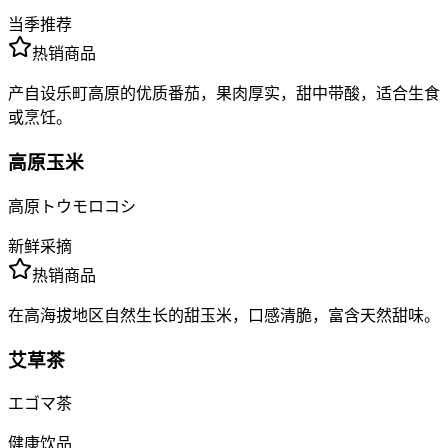
当季推荐
热销商品
产自设乐町高原的优质番茄，果肉厚实，甜中带酸，适合生食
或烹饪。
高原玉米
高原トウモロコシ
新鲜采摘
热销商品
在高海拔地区自然生长的甜玉米，口感清脆，富含天然甜味。
艾草茶
エゴマ茶
健康饮品