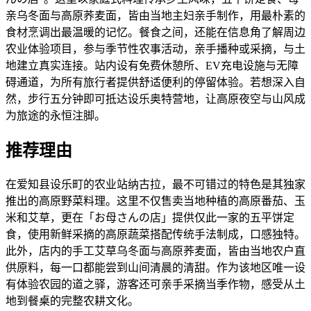
亲乌冬面与高原荞麦面，皆由当地主妇亲手制作，用最朴素的
食材烹调出最温暖的记忆。餐食之间，还能在信息角了解周边
农业体验项目，参与季节性农事活动，亲手播种或采摘，与土
地建立真实连接。站内设有免费休憩所、EV充电设施与无障
碍通道，为所有旅行者提供舒适便利的停留体验。若想深入自
然，步行五分钟即可抵达设乐奥特营地，让高原夜空与山风成
为旅途的永恒注脚。
推荐理由
在爱知县设乐町的农业站纳古拉，最不可错过的特色是其独家
推出的高原野菜料理。这里不仅售卖当地种植的高原番茄、玉
米和艾草，更在「お母さんの店」提供仅此一家的五平饼定
食，使用新鲜采摘的高原蔬菜搭配传统手法制成，口感独特。
此外，店内的手工艾草乌冬面与高原荞麦面，皆由当地农户直
供原料，每一口都能尝到山间清晨的清甜。作为该地区唯一设
有体验农园的道之驿，游客还可亲手采摘当季作物，感受从土
地到餐桌的完整农耕文化。