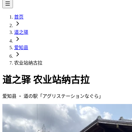
首页
道之驿
爱知县
农业站纳古拉
道之驿
农业站纳古拉
爱知县
・
道の駅「
アグリステーションなぐら
」