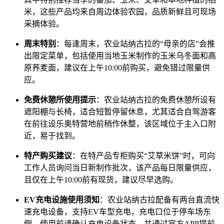
米，这些产品均来自周边体验农园，品质新鲜且可现场
采摘体验。
周末特别
：每逢周末，农业站纳古拉的“母亲的店”会推
出限定菜单，包括使用当地玉米制作的玉米乌冬面和高
原荞麦面，建议在上午10:00前购买，避免错过限量供
应。
免费休憩所使用提示
：农业站纳古拉的免费休憩所设有
遮阳棚与长椅，适合短暂停留休息，尤其适合自驾游客
在前往设乐奥特营地前稍作休整，该区域位于主入口附
近，易于找到。
特产购买建议
：在特产品专柜购买“艾草米饼”时，可向
工作人员询问当日新制作批次，该产品每日限量供应，
且仅在上午10:00前有现货，建议尽早选购。
EV充电设施使用须知
：农业站纳古拉配备有两台直流快
速充电设备，支持EV车型充电，充电口位于停车场东
侧，使用前请确认充电设备状态，并通过官方APP提前