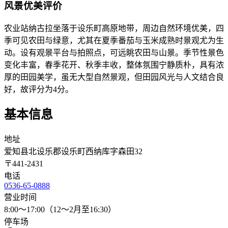
风景优美评价
农业站纳古拉坐落于设乐町高原地带，周边自然环境优美，四
季可见农田与绿意，尤其在夏季番茄与玉米成熟时景观尤为生
动。设有观景平台与拍照点，可远眺农田与山景。季节性景色
变化丰富，春季花开、秋季丰收，整体氛围宁静质朴，具有浓
厚的田园美学，虽无大型自然景观，但田园风光与人文结合良
好，故评分为4分。
基本信息
地址
爱知县北设乐郡设乐町西纳库字森田32
〒
441-2431
电话
0536-65-0888
营业时间
8:00～17:00（12～2月至16:30）
停车场