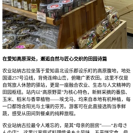
在爱知高原深处，邂逅自然与匠心交织的田园诗篇
农业站纳古拉坐落于爱知县北设乐郡设乐町的高原腹地，地处
国道257号沿线，背倚连绵山峦，俯瞰广袤农田。这里不仅是
自驾旅人休憩的驿站，更是一座融合农业、生态与人文精神的
田园枢纽。站内以“高原野菜”为核心特色，新鲜采摘的番茄、
玉米、稻米与香草植物——埃戈马，均来自本地有机种植，每
一口都饱含阳光与土壤的芬芳。游客可在此直接选购当季鲜
蔬，感受从田间到餐桌的纯粹旅程。
农业站纳古拉最令人难忘的，是其“母亲的厨房”——“お母さ
んの店”。这里以家庭式料理传承乡土风味，五平饼定食、母