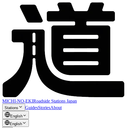
MICHI-NO-EKI
Roadside Stations Japan
Guides
Stories
About
Stations
English
English