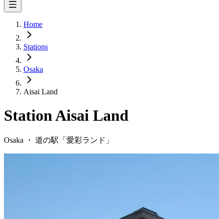
Home
Stations
Osaka
Aisai Land
Station
Aisai Land
Osaka
・
道の駅「
愛彩ランド
」