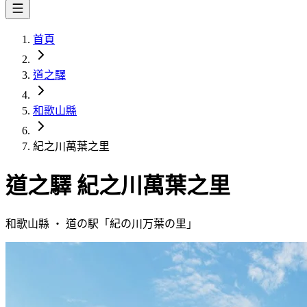
首頁
道之驛
和歌山縣
紀之川萬葉之里
道之驛
紀之川萬葉之里
和歌山縣
・
道の駅「
紀の川万葉の里
」