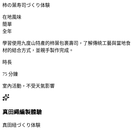
柿の葉寿司づくり体験
在地風味
簡單
全年
學習使用九度山特產的柿葉包裹壽司，了解傳統工藝與當地食
材的結合方式，並親手製作完成。
時長
75
分鐘
室內活動，不受天氣影響
真田繩編製體驗
真田紐づくり体験