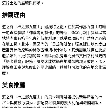
這片土地的靈魂與傳承。
推薦理由
道之驛「柿之鄉九度山」最獨特之處，在於其作為九度山町唯
一能直接體驗「柿葉壽司製作」的場所。遊客可親手參與以當
地特產富有柿葉包裹的傳統料理，感受這項結合自然與匠心的
在地工藝。此外，園區內的「貝殼咖啡館」獨家販售以九度山
產富有柿為原料的柿軟雪糕與柿汁冰沙，其清甜風味僅在此處
能品嚐到。更特別的是，園區內設有專門展示真田幸村歷史的
「語者導覽」服務，讓訪客能透過在地講師的親身敘述，深入
理解真田庵與九度山的歷史脈絡，體驗無可取代的在地文化深
度。
美食推薦
道之驛「柿之鄉九度山」的貝卡利咖啡館提供新鮮烤製的柿
パン與柿軟冰淇淋，搭配當地特產的義大利麵與老舖咖哩，