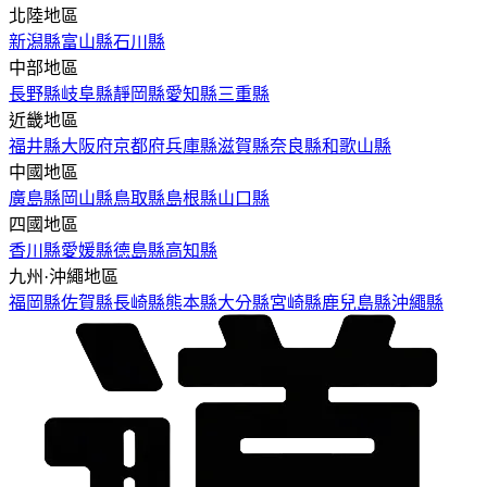
北陸地區
新潟縣
富山縣
石川縣
中部地區
長野縣
岐阜縣
靜岡縣
愛知縣
三重縣
近畿地區
福井縣
大阪府
京都府
兵庫縣
滋賀縣
奈良縣
和歌山縣
中國地區
廣島縣
岡山縣
鳥取縣
島根縣
山口縣
四國地區
香川縣
愛媛縣
德島縣
高知縣
九州·沖繩地區
福岡縣
佐賀縣
長崎縣
熊本縣
大分縣
宮崎縣
鹿兒島縣
沖繩縣