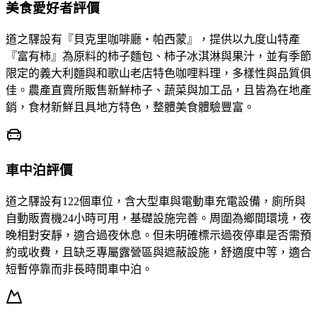
美食愛好者評價
道之驛設有『貝克里咖啡廳・帕西蒙』，提供以九度山特產
『富有柿』為原料的柿子麵包、柿子冰淇淋與果汁，並有季節
限定的義大利麵與和歌山老店特色咖哩料理，多樣性與品質俱
佳。農產直賣所販售新鮮柿子、蔬菜與加工品，且皆為在地產
銷，食材新鮮且具地方特色，整體美食體驗豐富。
車中泊評價
道之驛設有122個車位，含大型車與電動車充電設備，廁所與
自動販賣機24小時可用，基礎設施完善。周圍為鄉間環境，夜
晚相對安靜，適合過夜休息。但未明確標示過夜停車是否需預
約或收費，且缺乏專屬露營區與遮蔽設施，舒適度中等，適合
短暫停靠而非長時間車中泊。