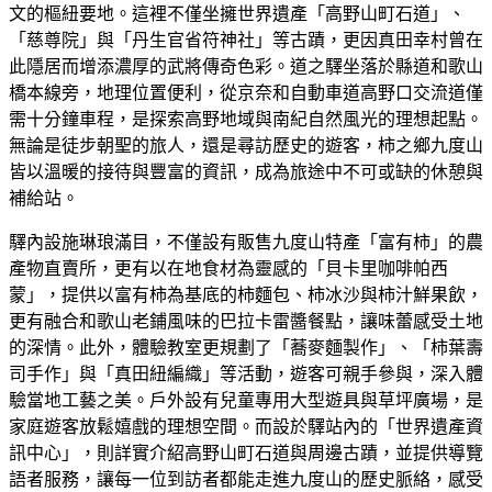
文的樞紐要地。這裡不僅坐擁世界遺產「高野山町石道」、
「慈尊院」與「丹生官省符神社」等古蹟，更因真田幸村曾在
此隱居而增添濃厚的武將傳奇色彩。道之驛坐落於縣道和歌山
橋本線旁，地理位置便利，從京奈和自動車道高野口交流道僅
需十分鐘車程，是探索高野地域與南紀自然風光的理想起點。
無論是徒步朝聖的旅人，還是尋訪歷史的遊客，柿之鄉九度山
皆以溫暖的接待與豐富的資訊，成為旅途中不可或缺的休憩與
補給站。
驛內設施琳琅滿目，不僅設有販售九度山特產「富有柿」的農
產物直賣所，更有以在地食材為靈感的「貝卡里咖啡帕西
蒙」，提供以富有柿為基底的柿麵包、柿冰沙與柿汁鮮果飲，
更有融合和歌山老鋪風味的巴拉卡雷醬餐點，讓味蕾感受土地
的深情。此外，體驗教室更規劃了「蕎麥麵製作」、「柿葉壽
司手作」與「真田紐編織」等活動，遊客可親手參與，深入體
驗當地工藝之美。戶外設有兒童專用大型遊具與草坪廣場，是
家庭遊客放鬆嬉戲的理想空間。而設於驛站內的「世界遺產資
訊中心」，則詳實介紹高野山町石道與周邊古蹟，並提供導覽
語者服務，讓每一位到訪者都能走進九度山的歷史脈絡，感受