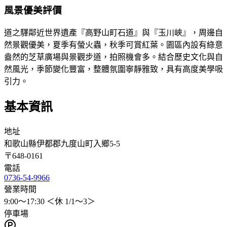
風景優美評價
道之驛鄰近世界遺產『高野山町石道』與『玉川峽』，周邊自
然景觀優美，夏季有螢火蟲，秋季可賞紅葉。園區內設有綠意
盎然的芝草廣場與景觀步道，拍照機會多。結合歷史文化與自
然風光，季節變化豐富，整體氛圍寧靜雅致，具有高度美學吸
引力。
基本資訊
地址
和歌山縣伊都郡九度山町入鄉5-5
〒
648-0161
電話
0736-54-9966
營業時間
9:00～17:30 ＜休 1/1～3＞
停車場