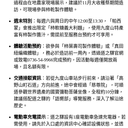
過程由在地農家現場展示，建議於11月大收穫祭期間造
訪，可現場參與柿乾製作體驗。
週末特別
：每週六與周日的中午12:00至13:30，「帕西
蒙」會推出限定「柿軟糖義大利麵」，使用九度山特產
富有柿製作醬汁，需提前至服務台預約才可享用。
體驗活動預約
：欲參與「柿葉壽司製作體驗」或「真田
紐編織體驗」，務必於造訪前一周內，透過道之驛官網
或致電0736-54-9966完成預約，因活動每週僅開放兩
場，且名額有限。
交通接駁資訊
：若從九度山車站步行前來，請沿著「高
野山町石道」方向前進，途中會經過「慈尊院」，可順
道參觀世界遺產的國寶彌勒菩薩坐像，全程約10分鐘，
建議搭配道之驛的「語嚮部」導覽服務，深入了解沿途
歷史。
電動車充電提示
：道之驛設有1座電動車急速充電器，若
需使用，請先於入口處的資訊中心確認設備狀態，並透