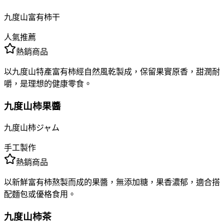
九度山富有柿干
人氣推薦
熱銷商品
以九度山特產富有柿經自然風乾製成，保留果實原香，甜潤耐
嚼，是理想的健康零食。
九度山柿果醬
九度山柿ジャム
手工製作
熱銷商品
以新鮮富有柿熬製而成的果醬，無添加糖，果香濃郁，適合搭
配麵包或優格食用。
九度山柿茶