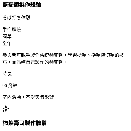
蕎麥麵製作體驗
そば打ち体験
手作體驗
簡單
全年
參與者可親手製作傳統蕎麥麵，學習揉麵、擀麵與切麵的技
巧，並品嚐自己製作的蕎麥麵。
時長
90
分鐘
室內活動，不受天氣影響
柿葉壽司製作體驗