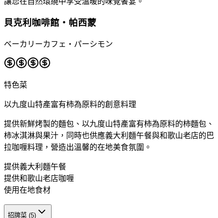
讓您在自然環繞中享受溫暖的味覺饗宴。
貝克利咖啡館・帕西蒙
ベーカリーカフェ・パーシモン
特色菜
以九度山特產富有柿為原料的創意料理
提供新鮮烤製的麵包、以九度山特產富有柿為原料的柿麵包、
柿冰淇淋與果汁，同時也供應義大利麵午餐與和歌山老店的巴
拉咖喱料理，營造出溫馨的在地美食氛圍。
提供義大利麵午餐
提供和歌山老店咖喱
使用在地食材
招牌菜
(
5
)