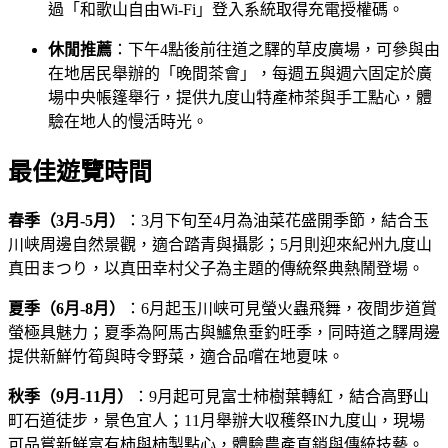
過「和歌山自由Wi-Fi」登入系統取得充電授權碼。
休閒推薦
：下午4點後前往道之驛的草皮廣場，可參與由
在地居民舉辦的「晚間茶會」，每週五與週六固定於廣
場中央帳篷舉行，提供九度山特產柿茶與手工點心，體
驗在地人的慢活時光。
最佳遊覽時間
春季（3月-5月）
：3月下旬至4月為油菜花盛開季節，結合玉
川峡周邊自然景觀，適合踏青與攝影；5月則迎來紀州九度山
真田まつり，以真田幸村父子為主題的傳統祭典熱鬧登場。
夏季（6月-8月）
：6月起玉川峡可見螢火蟲飛舞，夜間步道賞
螢極具魅力；夏季為阿馬古與鱸魚垂釣旺季，同時道之驛周邊
提供新鮮竹筍與時令野菜，適合品嚐在地夏味。
秋季（9月-11月）
：9月起可見富士柿樹葉轉紅，結合高野山
町石道徒步，景色宜人；11月舉辦大収穫祭IN九度山，現場
可品嘗新鮮富有柿與柿製點心，體驗農產直銷與傳統技藝。