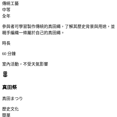
傳統工藝
中等
全年
參與者可學習製作傳統的真田繩，了解其歷史背景與用途，並
親手編織一條屬於自己的真田繩。
時長
60
分鐘
室內活動，不受天氣影響
真田祭
真田まつり
歷史文化
簡單