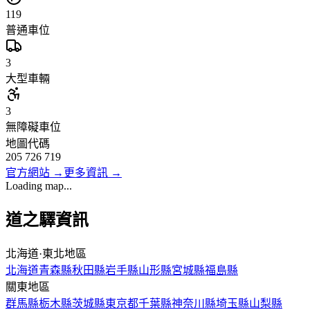
119
普通車位
3
大型車輛
3
無障礙車位
地圖代碼
205 726 719
官方網站
→
更多資訊
→
Loading map...
道之驛資訊
北海道·東北地區
北海道
青森縣
秋田縣
岩手縣
山形縣
宮城縣
福島縣
關東地區
群馬縣
栃木縣
茨城縣
東京都
千葉縣
神奈川縣
埼玉縣
山梨縣