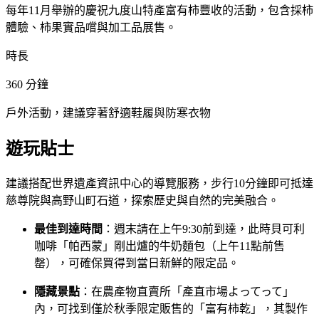
每年11月舉辦的慶祝九度山特產富有柿豐收的活動，包含採柿
體驗、柿果實品嚐與加工品展售。
時長
360
分鐘
戶外活動，建議穿著舒適鞋履與防寒衣物
遊玩貼士
建議搭配世界遺產資訊中心的導覽服務，步行10分鐘即可抵達
慈尊院與高野山町石道，探索歷史與自然的完美融合。
最佳到達時間
：週末請在上午9:30前到達，此時貝可利
咖啡「帕西蒙」剛出爐的牛奶麵包（上午11點前售
罄），可確保買得到當日新鮮的限定品。
隱藏景點
：在農產物直賣所「產直市場よってって」
內，可找到僅於秋季限定販售的「富有柿乾」，其製作