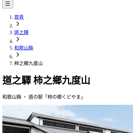
首頁
道之驛
和歌山縣
柿之鄉九度山
道之驛
柿之鄉九度山
和歌山縣
・
道の駅「
柿の郷くどやま
」