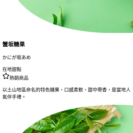
蟹坂糖果
かにが坂あめ
在地甜點
熱銷商品
以土山地區命名的特色糖果，口感柔軟，甜中帶香，是當地人
氣伴手禮。