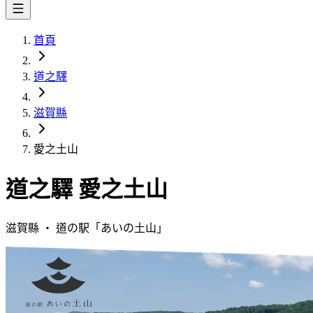
首頁
道之驛
滋賀縣
愛之土山
道之驛
愛之土山
滋賀縣
・
道の駅「
あいの土山
」