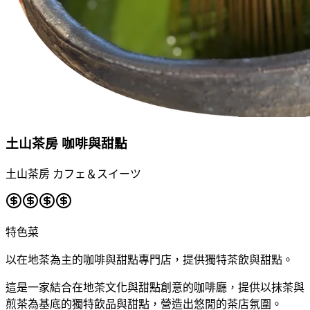
土山茶房 咖啡與甜點
土山茶房 カフェ＆スイーツ
特色菜
以在地茶為主的咖啡與甜點專門店，提供獨特茶飲與甜點。
這是一家結合在地茶文化與甜點創意的咖啡廳，提供以抹茶與
煎茶為基底的獨特飲品與甜點，營造出悠閒的茶店氛圍。