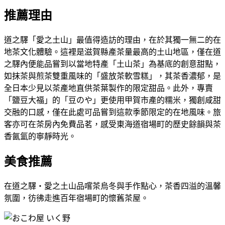
推薦理由
道之驛「愛之土山」最值得造訪的理由，在於其獨一無二的在
地茶文化體驗。這裡是滋賀縣產茶量最高的土山地區，僅在道
之驛內便能品嘗到以當地特產「土山茶」為基底的創意甜點，
如抹茶與煎茶雙重風味的「盛放茶軟雪糕」，其茶香濃郁，是
全日本少見以茶產地直供茶葉製作的限定甜品。此外，專賣
「鹽豆大福」的「豆のや」更使用甲賀市產的糯米，獨創咸甜
交融的口感，僅在此處可品嘗到這款季節限定的在地風味。旅
客亦可在茶房內免費品茗，感受東海道宿場町的歷史餘韻與茶
香氤氳的寧靜時光。
美食推薦
在道之驛・愛之土山品嚐茶烏冬與手作點心，茶香四溢的溫馨
氛圍，彷彿走進百年宿場町的懷舊茶屋。