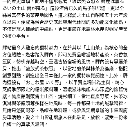
一的歷史重鎮。此地不僅承載著「坂は照る照る 鈴鹿は曇る
あいの土山 雨が降る」這段流傳已久的馬子唄記憶，更以全
縣最富盛名的茶產地聞名。道之驛愛之土山自昭和五十六年設
立以來，便成為融合歷史底蘊與現代休閒的多功能文化據點，
不僅是旅人補給的中繼站，更是推廣在地農林水產與觀光產業
的核心平台。
驛站最令人難忘的獨特魅力，在於其以「土山茶」為核心的全
方位體驗。遊客踏入驛內，即可免費品嚐當地特產茶，茶香氤
氳間，彷彿穿越時空，重溫古道宿場的風情。驛內設有專屬茶
房，推出「盛放式茶軟雪」，以當地煎茶與抹茶為基底，搭配
創意甜點，創造出全日本僅此一家的獨特味覺記憶。此外，驛
內還設有「おこわ屋 いく野」，以甲賀產糯米為主料，精心
烹調季節限定的糯米飯料理，溫暖滋味喚起人心深處的懷舊情
感。物產館則販售土山茶、燒杉細工、當地直產野菜、抹茶冰
淇淋與茶饅頭等多樣在地風味，每一件都是土地的誠摯贈禮。
無論是悠閒啜茶、品嚐在地料理，或參與定期舉辦的市集與廚
房車活動，愛之土山皆能讓旅人在此駐足、放鬆，感受一份來
自鄉土的真摯與溫潤。