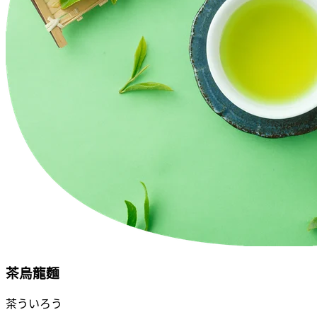
茶烏龍麵
茶ういろう