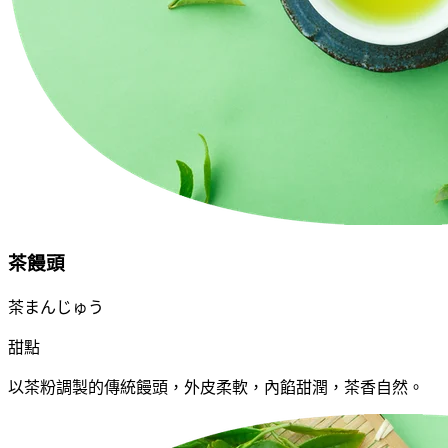
茶饅頭
茶まんじゅう
甜點
以茶粉調製的傳統饅頭，外皮柔軟，內餡甜潤，茶香自然。