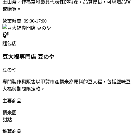
土山茶，作為當地最具代表性的特產，品質優良，可現場品嚐
或購買。
營業時間
:
09:00-17:00
麵包店
豆大福專門店 豆のや
豆のや
專門製作與販售以甲賀市產糯米為原料的豆大福，包括鹽味豆
大福與期間限定款。
主要商品
糯米團
甜點
推薦商品