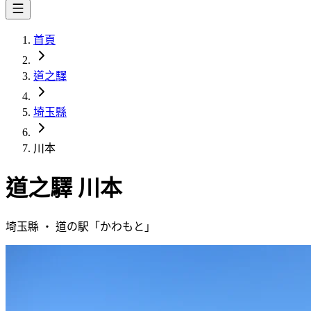
首頁
道之驛
埼玉縣
川本
道之驛
川本
埼玉縣
・
道の駅「
かわもと
」