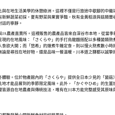
化與在地生活美學的休憩綠洲。這裡不僅是行旅途中歇腳的中繼
有新鮮蔬菜初採，夏有野菜與果實爭豔，秋有金黃稻浪與菇類豐
對話的寧靜。
與JA農產直賣所。這裡販售的農產品皆來自深谷市本地，從當季
呈現的在地風味：「さくらや」的手打烏龍麵搭配以多種菌類熬
人食欲大開；而「悠希」的燉煮牛雜定食，則以慢火熬煮數小時
無論是尋找在地好物，還是品味一餐溫暖，川本道之驛都以誠摯
冬體驗。位於物產館內的「さくらや」提供全日本少見的「菌菇
此地才能品嘗到的季節限定風味。此外，「かぐやひめ」的生薑
理皆源自在地農產與傳統技法，唯有在川本方能完整感受其原味