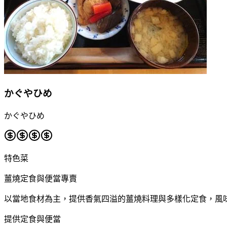
かぐやひめ
かぐやひめ
特色菜
薑燒定食與便當專賣
以當地食材為主，提供香氣四溢的薑燒料理與多樣化定食，風
提供定食與便當