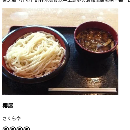
道之驛「川本」的在地美食以手工烏冬與濃郁湯頭著稱，每一
櫻屋
さくらや