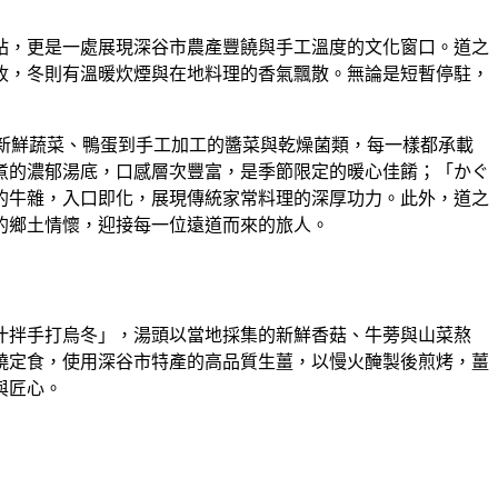
站，更是一處展現深谷市農產豐饒與手工溫度的文化窗口。道之
收，冬則有溫暖炊煙與在地料理的香氣飄散。無論是短暫停駐，
新鮮蔬菜、鴨蛋到手工加工的醬菜與乾燥菌類，每一樣都承載
煮的濃郁湯底，口感層次豐富，是季節限定的暖心佳餚；「かぐ
的牛雜，入口即化，展現傳統家常料理的深厚功力。此外，道之
的鄉土情懷，迎接每一位遠道而來的旅人。
汁拌手打烏冬」，湯頭以當地採集的新鮮香菇、牛蒡與山菜熬
燒定食，使用深谷市特產的高品質生薑，以慢火醃製後煎烤，薑
與匠心。