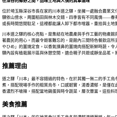
在深谷的鄉野之間，品味土地與人情的真摯滋味
位於埼玉縣深谷市長在家的川本道之驛，坐擁一處融合農業文
驛依山傍水，周圍稻田與林木交錯，四季皆有不同風情——春
或長時間悠閒駐足，這裡都能讓人卸下都市喧囂，重拾與土地
川本道之驛的核心亮點，是集結在地農產與手作工藝的物產館
著農民的用心。而最令遊客難忘的，是館內三間特色餐飲店所
やひめ」的薑燒定食，以香氣撲鼻的薑燒肉搭配新鮮時蔬，令
驛內設有植栽展示區與休憩空間，適合親子共遊或靜坐品茗。
推薦理由
道之驛「川本」最不容錯過的特色，在於其獨一無二的手工烏
煮，搭配現場手作的粗質烏冬，口感韌實，湯香濃郁，是僅在
香濃烈不嗆辣，搭配當地鷄蛋與時令蔬菜，層次豐富。這些料
美食推薦