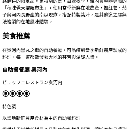
路購得的限定品。更特別的是，每逢秋季，驛內會舉辦專屬的
「秋味覺天婦羅市集」，使用當季新鮮在地農產，如紅薯、茄
子與河內長野產的南瓜現炸，搭配特製醬汁，是其他道之驛無
法複製的在地風味體驗。
美食推薦
在奧河內黑丸之鄉的自助餐廳，可品嚐到當季新鮮農產製成的
料理，每一道都散發著大地的芬芳與溫暖人情。
自助餐餐廳 奧河內
ビュッフェレストラン奥河内
特色菜
以當地新鮮農產食材為主的自助餐料理