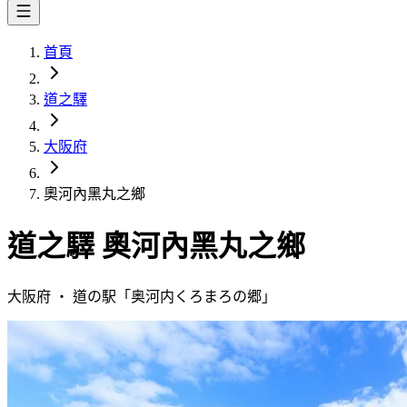
首頁
道之驛
大阪府
奧河內黑丸之鄉
道之驛
奧河內黑丸之鄉
大阪府
・
道の駅「
奥河内くろまろの郷
」