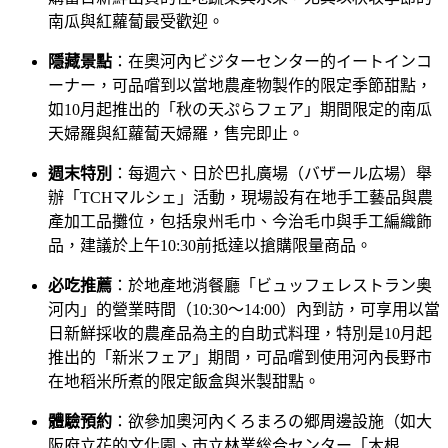
南瓜與紅蘿蔔最受歡迎。
隱藏景點
：在奧河內ビジターセンター的イートインコ
ーナー，可品嚐到以當地農產物製作的限定季節甜點，
如10月起推出的「秋の天ぷらフェア」期間限定的南瓜
天婦羅與紅蘿蔔天婦羅，售完即止。
週末特別
：每週六、日於巴扎廣場（バザール広場）舉
辦「TCHマルシェ」活動，現場設有在地手工藝品與農
產加工品攤位，包括泉州毛巾、今治毛巾與手工編織飾
品，建議於上午10:30前抵達以搶購限量商品。
必吃推薦
：於地產地消餐廳「ビュッフェレストラン奥
河内」的營業時間（10:30～14:00）內到訪，可享用以當
日新鮮採收的農產品為主的自助式料理，特別是10月起
推出的「新米フェア」期間，可品嚐到使用河內長野市
在地稻米所煮的限定飯盒與米製甜點。
體驗預約
：欲參加奧河內くろまろの郷周邊設施（如大
阪府立花的文化園、市立林業総合センター「木根