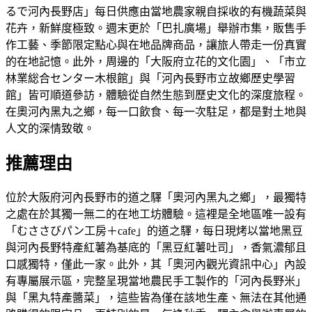
るで河內長野店」每日供應由當地農家親自採收的有機蔬菜與
花卉，新鮮度極致。週末更於「巴扎廣場」舉辦市集，販售手
作工藝、季節限定點心與在地品牌商品，讓旅人帶走一份真實
的在地記憶。此外，周邊的「大阪府立花的文化園」、「市立
林業総合センター木根館」與「河內長野市立故鄉歷史學習
館」皆可順道參訪，體驗從自然生態到歷史文化的深度旅程。
在奧河內黑丸之鄉，每一口飲食、每一次駐足，都是對土地與
人文的深情致敬。
推薦理由
位於大阪府河內長野市的道之驛「奧河內黑丸之鄉」，最獨特
之處在於其獨一無二的在地工坊體驗。這裡是全地區唯一設有
「むささびパン工房＋cafe」的道之驛，每日現烤以當地黑豆
與河內長野特產紅薯為基底的「黑豆紅薯吐司」，香氣濃郁且
口感獨特，僅此一家。此外，其「奧河內觀光資訊中心」內設
有專屬展示區，完整呈現當地農民手工製作的「河內長野米」
與「黑丸特產醬菜」，這些皆為僅在該地生產、無法在其他通