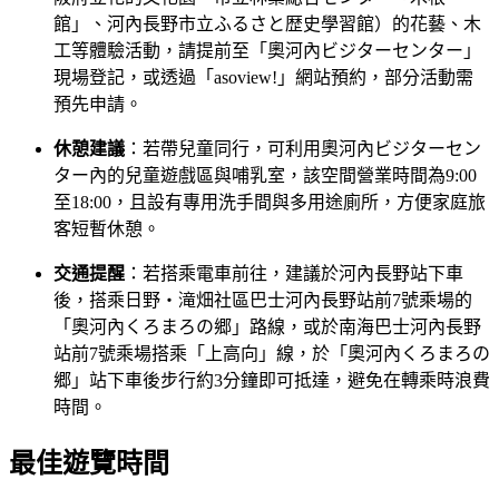
館」、河內長野市立ふるさと歴史學習館）的花藝、木
工等體驗活動，請提前至「奧河內ビジターセンター」
現場登記，或透過「asoview!」網站預約，部分活動需
預先申請。
休憩建議
：若帶兒童同行，可利用奧河內ビジターセン
ター內的兒童遊戲區與哺乳室，該空間營業時間為9:00
至18:00，且設有專用洗手間與多用途廁所，方便家庭旅
客短暫休憩。
交通提醒
：若搭乘電車前往，建議於河內長野站下車
後，搭乘日野・滝畑社區巴士河內長野站前7號乘場的
「奧河內くろまろの郷」路線，或於南海巴士河內長野
站前7號乘場搭乘「上高向」線，於「奧河內くろまろの
郷」站下車後步行約3分鐘即可抵達，避免在轉乘時浪費
時間。
最佳遊覽時間