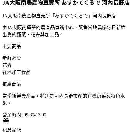
JA大阪南農產物直賣所 あすかてくるで 河內長野店
JA大阪南農産物直売所「あすかてくるで」河内長野店
由JA大阪南運營的農產品直銷中心，販售當地農家每日新鮮
出貨的蔬菜、花卉與加工品。
主要商品
新鮮蔬菜
花卉
在地加工食品
推薦商品
當季新鮮農產品，特別是河內長野市產的有機蔬菜與特色水
果。
營業時間
:
09:30-17:00
紀念品店