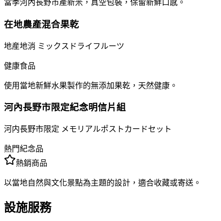
當季河內長野市產新米，真空包裝，保留新鮮口感。
在地農產混合果乾
地産地消 ミックスドライフルーツ
健康食品
使用當地新鮮水果製作的無添加果乾，天然健康。
河內長野市限定紀念明信片組
河内長野市限定 メモリアルポストカードセット
熱門紀念品
熱銷商品
以當地自然與文化景點為主題的設計，適合收藏或寄送。
設施服務