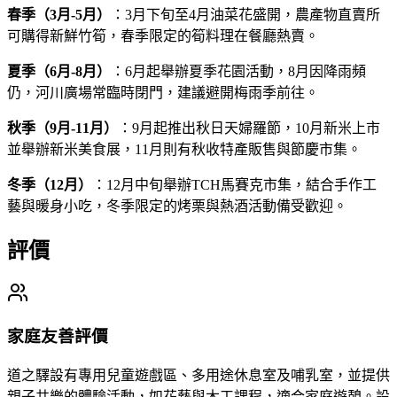
春季（3月-5月）
：3月下旬至4月油菜花盛開，農產物直賣所
可購得新鮮竹筍，春季限定的筍料理在餐廳熱賣。
夏季（6月-8月）
：6月起舉辦夏季花園活動，8月因降雨頻
仍，河川廣場常臨時閉門，建議避開梅雨季前往。
秋季（9月-11月）
：9月起推出秋日天婦羅節，10月新米上市
並舉辦新米美食展，11月則有秋收特產販售與節慶市集。
冬季（12月）
：12月中旬舉辦TCH馬賽克市集，結合手作工
藝與暖身小吃，冬季限定的烤栗與熱酒活動備受歡迎。
評價
家庭友善評價
道之驛設有專用兒童遊戲區、多用途休息室及哺乳室，並提供
親子共樂的體驗活動，如花藝與木工課程，適合家庭遊憩。設