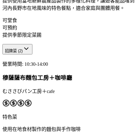
提供使用當地新鮮農產品製作的多樣化料理，讓遊客能品嚐到
河內長野市在地風味的特色餐點，適合家庭與團體用餐。
可堂食
可預約
提供季節限定菜餚
招牌菜
(
2
)
營業時間
:
10:30-14:00
穆薩薩布麵包工房＋咖啡廳
むささびパン工房＋cafe
特色菜
使用在地食材製作的麵包與手作咖啡