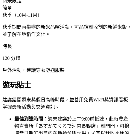
新米限定
簡單
秋季（10月-11月）
秋季期間內舉辦的新米品嚐活動，可品嚐剛收割的新鮮米飯，
並了解在地稻作文化。
時長
120
分鐘
戶外活動，建議穿著舒適服裝
遊玩貼士
建議錯開週末與假日高峰時段，並善用免費Wi-Fi與資訊看板
掌握最新活動與交通資訊。
最佳到達時間
：週末建議於上午9:00前抵達，此時農產
物直賣所「あすかてくるで河内長野店」剛開門，可搶
購當日新鮮出貨的在地蔬菜與水果，尤其以秋收季節的