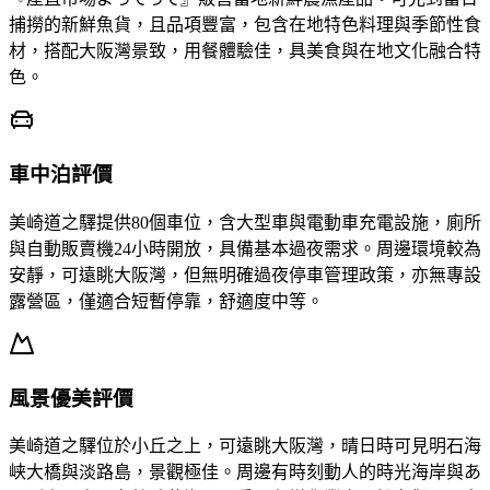
捕撈的新鮮魚貨，且品項豐富，包含在地特色料理與季節性食
材，搭配大阪灣景致，用餐體驗佳，具美食與在地文化融合特
色。
車中泊評價
美崎道之驛提供80個車位，含大型車與電動車充電設施，廁所
與自動販賣機24小時開放，具備基本過夜需求。周邊環境較為
安靜，可遠眺大阪灣，但無明確過夜停車管理政策，亦無專設
露營區，僅適合短暫停靠，舒適度中等。
風景優美評價
美崎道之驛位於小丘之上，可遠眺大阪灣，晴日時可見明石海
峡大橋與淡路島，景觀極佳。周邊有時刻動人的時光海岸與あ