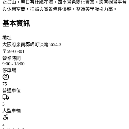
たご山，春日有杜鵑花海，四季景色變化豐富。設有觀景平台
與休憩空間，拍照與賞景條件優越，整體美學吸引力高。
基本資訊
地址
大阪府泉南郡岬町淡輪5654-3
〒
599-0301
營業時間
9:00 - 18:00
停車場
75
普通車位
3
大型車輛
2