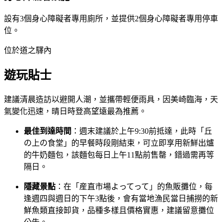
設有3個身心障礙者專用廁所，並提供2個身心障礙者專用停車
位。
位於道之驛內
遊玩貼士
建議清晨造訪以避開人潮，並攜帶輕便雨具，因美崎臨海，天
氣變化迅速，晴日時登高望遠最為推薦。
最佳到達時間
：週末建議於上午9:30前抵達，此時「丘
の上の食堂」的早餐時段剛結束，可立即享用新鮮出爐
的牛奶麵包，該麵包每日上午11點前售罄，錯過需再等
隔日。
隱藏景點
：在「産直市場よってって」的魚販攤位，每
逢週四與週日的下午3點後，會有當地漁民當日捕撈的新
鮮魚類直接卸貨，品種多樣且價格實惠，建議留意攤位