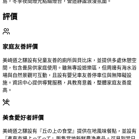
島，冬季夜間燈光點綴燈台，營造靜謐浪漫氛圍。
評價
家庭友善評價
美崎道之驛設有兒童友善的廁所與貝比床，並提供多處休憩空
間，包含畳房供家庭使用。雖無專設遊樂區，但周邊有海水浴
場與自然景觀可互動，且設有嬰兒車友善停車位與無障礙設
施。資訊中心提供導覽服務，具教育意義，整體家庭友善度
高。
美食愛好者評價
美崎道之驛設有『丘の上の食堂』提供在地風味餐點，並設有
『產直市場よってって』販售當地新鮮農漁產品。可見到當日