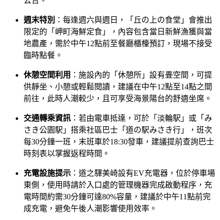
公告。
週末特別
：每逢週六與週日，「丘の上の食堂」會推出
限定的「岬町海鮮定食」，內容包含當日新鮮漁獲與當
地農產，需於中午12點前至餐廳櫃檯預訂，現場不接受
臨時點餐。
休憩空間利用
：施設內的「休憩所」設有畳空間，可提
供靜坐、小憩或輕鬆閱讀，建議在中午12點至14點之間
前往，此時人潮較少，且可享受海景陽台的舒適坐席。
交通轉乘資訊
：若由電車抵達，可於「淡輪駅」或「み
さき公園駅」搭乘社區巴士「道の駅みさき行」，班次
每30分鐘一班，末班車於18:30發車，建議提前查詢巴士
時刻表以掌握返程時間。
充電設施提示
：道之驛美崎設有EV充電器，位於停車場
東側，使用時請於入口處的管理機器完成啟動程序，充
電時間約需30分鐘可達80%容量，建議於中午11點前完
成充電，避免午後人潮影響使用效率。