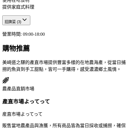
使用在地食材
提供家庭式料理
招牌菜
(
3
)
營業時間
:
09:00-18:00
購物推薦
美崎道之驛的產直市場提供豐富多樣的在地農海產，從當日捕
撈的魚貨到手工甜點，皆可一手購得，感受濃濃鄉土風情。
農產品直銷市場
產直市場よってって
産直市場よってって
販售當地農產品與漁獲，所有商品皆為當日採收或捕撈，確保