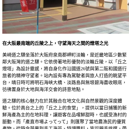
在大阪最南端的丘陵之上，守望海天之間的燈塔之光
美崎道之驛坐落於大阪府泉南郡岬町淡輪，是近畿地區少數緊
鄰大阪灣的道之驛。它依傍著地形優勢的淡輪丘陵，以「丘之
燈塔」為設計靈感，將自身化作沿國道26號與第二阪和國道行
旅者的精神守望者。站內設有專為駕駛者與旅人打造的眺望平
台，晴日時可將明石海峡大橋、淡路島與無垠碧海盡收眼底，
彷彿置身於大地與海洋交會的詩意地點。
道之驛的核心魅力在於其融合在地文化與自然景觀的深度體
驗。位於高台之上的「丘之上的食堂」，提供以當日捕獲的新
鮮海產為主的在地料理，讓遊客在品嚐鮮甜時，也感受漁村的
脈動。而「產直市場よってって」則匯聚了當地農漁民的優質
產物，從時令蔬果到手工海苔、特調醬料，皆可親手挑選，帶