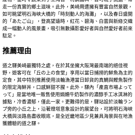
走一份真實的鄉土滋味。此外，美崎周遭擁有豐富自然景觀，
如可眺望明石海峡大橋的「時刻動人的海灘」，以及春日盛開
的「あたご山」，登高望遠時，紅花、碧海、白雲與新綠交織
成一幅動人的風景畫，吸引無數攝影愛好者與自然愛好者前來
駐足。
推薦理由
道之驛美崎最獨特之處，在於其坐擁大阪灣最南端的絕佳視
野，遊客可在「丘の上の食堂」享用以當日捕撈的鮮魚為主的
定食，其中特別推薦使用淡輪漁港當日卸貨的真鯛與鰹魚製作
的限定海鮮丼，口感鮮甜不腥。此外，驛內「產直市場よって
って」是當地唯一販售使用娟姍牛奶製作的濃醇手工冰淇淋的
據點，冷香濃郁，僅此一家。更難得的是，驛站設於淡輪ラン
プ旁的小丘之上，沿著燈塔意象設計的展望台，可將明石海峡
大橋與淡路島盡收眼底，是全近畿地區少見兼具海景與在地漁
獲體驗的道之驛。