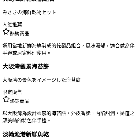
みさきの海鮮乾物セット
人氣推薦
熱銷商品
選用當地新鮮海鮮製成的乾製品組合，風味濃郁，適合做為伴
手禮或居家料理使用。
大阪灣觀景海苔餅
大阪湾の景色をイメージした海苔餅
限定販售
熱銷商品
以大阪灣為設計靈感的海苔餅，外皮香脆，內餡甜潤，是道之
驛美崎的特色伴手禮。
淡輪漁港新鮮魚乾