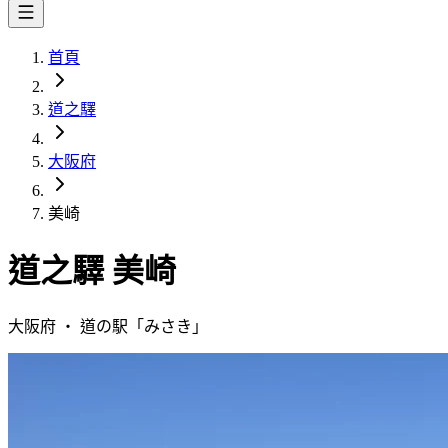
首頁
道之驛
大阪府
美崎
道之驛
美崎
大阪府
・
道の駅「
みさき
」