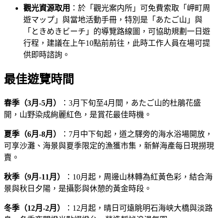
觀光資源取用
：於「觀光案内所」可免費索取「岬町周
遊マップ」與當地活動手冊，特別是「あたご山」與
「ときめきビーチ」的導覽路線圖，可協助規劃一日遊
行程，建議在上午10點前前往，此時工作人員在場可提
供即時諮詢。
最佳遊覽時間
春季（3月-5月）
：3月下旬至4月間，あたご山的杜鵑花盛
開，山野染成絢麗紅色，是賞花最佳時機。
夏季（6月-8月）
：7月中下旬起，道之驛旁的海水浴場開放，
可享沙灘、海景與夏季限定的漁獲市集，新鮮海產每日現撈現
賣。
秋季（9月-11月）
：10月起，周邊山林轉為紅黃色彩，結合海
景與秋日夕陽，是攝影與休憩的黃金時段。
冬季（12月-2月）
：12月起，晴日可遠眺明石海峡大橋與淡路