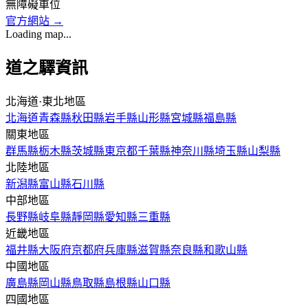
無障礙車位
官方網站
→
Loading map...
道之驛資訊
北海道·東北地區
北海道
青森縣
秋田縣
岩手縣
山形縣
宮城縣
福島縣
關東地區
群馬縣
栃木縣
茨城縣
東京都
千葉縣
神奈川縣
埼玉縣
山梨縣
北陸地區
新潟縣
富山縣
石川縣
中部地區
長野縣
岐阜縣
靜岡縣
愛知縣
三重縣
近畿地區
福井縣
大阪府
京都府
兵庫縣
滋賀縣
奈良縣
和歌山縣
中國地區
廣島縣
岡山縣
鳥取縣
島根縣
山口縣
四國地區