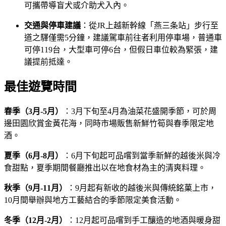
可攜帶導盲犬或介助犬入內。
交通與停車建議
：從JR上越新幹線「燕三条站」步行至
道之驛僅需5分鐘，建議駕車前往者利用停車場，普通車
可停119台，大型車可停6台，但假日車位較為緊張，建
議提前抵達。
最佳遊覽時間
春季（3月-5月）
：3月下旬至4月為油菜花盛開季節，可於周
邊田園欣賞金黃花海，同時市場販售新鮮竹筍與春季限定地
酒。
夏季（6月-8月）
：6月下旬起可品嚐到當季新鮮的越後米與冷
食甜點，夏季期間餐廳推出以在地食材為主的清爽料理。
秋季（9月-11月）
：9月起有新收的越後米與傳統銘菓上市，
10月間舉辦與地方工藝結合的季節限定美食活動。
冬季（12月-2月）
：12月起可品嚐到手工釀造的地酒與暖身甜