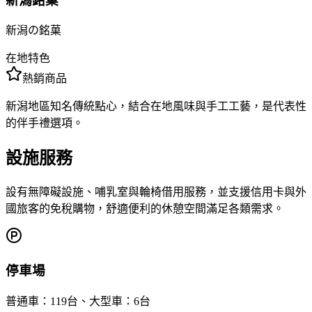
新潟銘菓
新潟の銘菓
在地特色
熱銷商品
新潟地區知名傳統點心，結合在地風味與手工工藝，是代表性
的伴手禮選項。
設施服務
設有無障礙設施、哺乳室與輪椅借用服務，並支援信用卡與外
國旅客的免稅購物，舒適便利的休憩空間滿足各類需求。
停車場
普通車：119台、大型車：6台