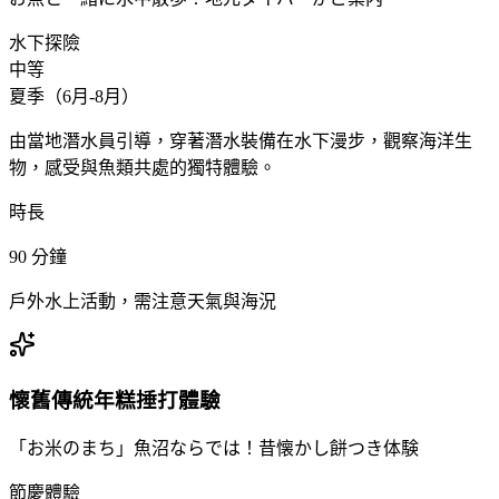
水下探險
中等
夏季（6月-8月）
由當地潛水員引導，穿著潛水裝備在水下漫步，觀察海洋生
物，感受與魚類共處的獨特體驗。
時長
90
分鐘
戶外水上活動，需注意天氣與海況
懷舊傳統年糕捶打體驗
「お米のまち」魚沼ならでは！昔懐かし餅つき体験
節慶體驗