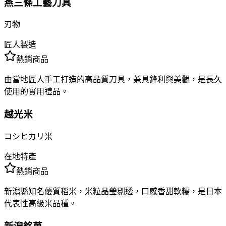
燕三條工藝刀具
刃物
匠人製造
熱銷商品
由當地匠人手工打造的高品質刀具，兼具鋒利與美觀，是長久
使用的實用禮品。
越光米
コシヒカリ米
在地特產
熱銷商品
新潟縣知名優質稻米，米粒晶瑩剔透，口感香甜軟糯，是日本
代表性高級米品種。