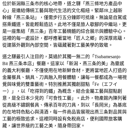
位於新潟縣三条市的核心地帶，道之驛「燕三條地方產品中
心」是連結傳統工藝與現代生活的文化樞紐。緊鄰JR上越新
幹線「燕三条站」，僅需步行五分鐘即可抵達，無論是自駕或
搭乘鐵道，皆能輕鬆造訪。此地不僅是旅人歇腳的中繼站，更
是一座集結「燕三条」百年工藝精髓的綜合展示與體驗中心。
這裡的每一處設計，都呼應著當地「匠人之鄉」的深厚底蘊，
從建築外觀到內部空間，皆蘊藏著對工藝美學的致敬。
道之驛最引人注目的，莫過於其獨一無二的「Tsubamesanjo
Bit 燕三条本店」餐廳。這家以「新潟・燕三条的美」為靈感
的義大利餐廳，不僅使用在地新鮮食材，更將當地匠人打造的
金屬餐具、鍋具、刀具融入用餐體驗，讓每一餐都成為一場視
覺與味覺的雙重藝術。特別推薦其獨創甜點「Fe（エフイ
ー）」，以「吃得到的鐵」為概念，結合金屬工藝與甜點創
意，是全日本少見的「可食性工藝」。此外，物產館內陳列著
從高級不鏽鋼餐具、傳承百年的刀具，到以「長岡米」為基底
的在地特色點心與清酒，每一件商品皆展現出燕三条對品質與
工藝的極致追求。這裡同時設有免稅商店，便利國際旅客購
藏，讓世界級的工藝之美，隨身帶回家。