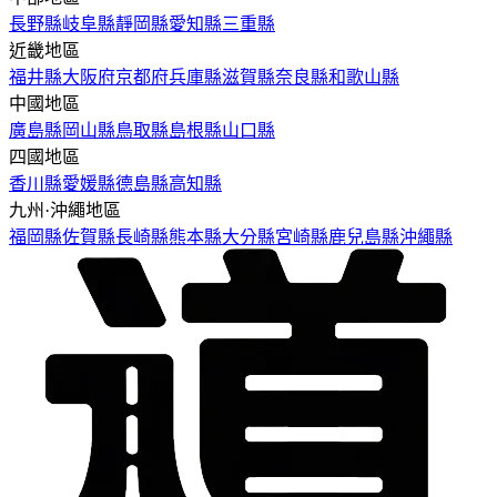
長野縣
岐阜縣
靜岡縣
愛知縣
三重縣
近畿地區
福井縣
大阪府
京都府
兵庫縣
滋賀縣
奈良縣
和歌山縣
中國地區
廣島縣
岡山縣
鳥取縣
島根縣
山口縣
四國地區
香川縣
愛媛縣
德島縣
高知縣
九州·沖繩地區
福岡縣
佐賀縣
長崎縣
熊本縣
大分縣
宮崎縣
鹿兒島縣
沖繩縣