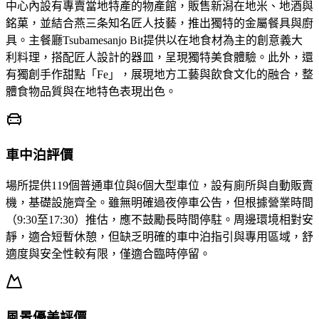
中心內設有專賣當地特產的物產館，販售新潟在地米、地酒與
銘菓，並結合燕三条知名匠人技藝，推出獨特的金屬餐具與廚
具。主餐廳Tsubamesanjo Bit提供以在地食材為主的創意義大
利料理，搭配匠人設計的器皿，呈現獨特美食體驗。此外，還
有獨創手作甜點「Fe」，展現地方工藝與飲食文化的融合，整
體食物品質與在地特色表現出色。
車中泊評價
場所提供119個普通車位與6個大型車位，設有廁所與自動販賣
機，基礎設施齊全。雖無明確過夜停車公告，但根據營業時間
（9:30至17:30）推估，應不鼓勵長時間停駐。周邊環境相對安
靜，適合短暫休憩，但缺乏明確的車中泊指引與專用區域，舒
適度與安全性較有限，僅適合臨時停留。
風景優美評價