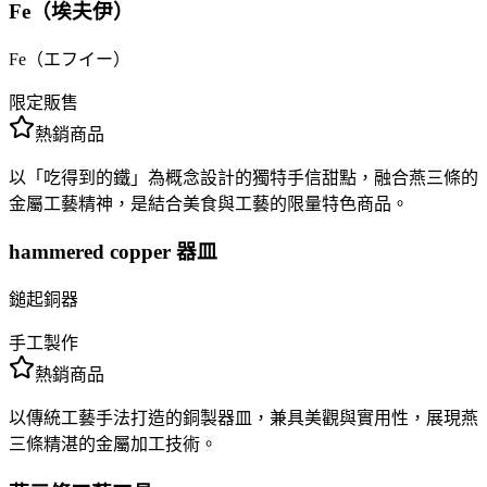
Fe（埃夫伊）
Fe（エフイー）
限定販售
熱銷商品
以「吃得到的鐵」為概念設計的獨特手信甜點，融合燕三條的
金屬工藝精神，是結合美食與工藝的限量特色商品。
hammered copper 器皿
鎚起銅器
手工製作
熱銷商品
以傳統工藝手法打造的銅製器皿，兼具美觀與實用性，展現燕
三條精湛的金屬加工技術。