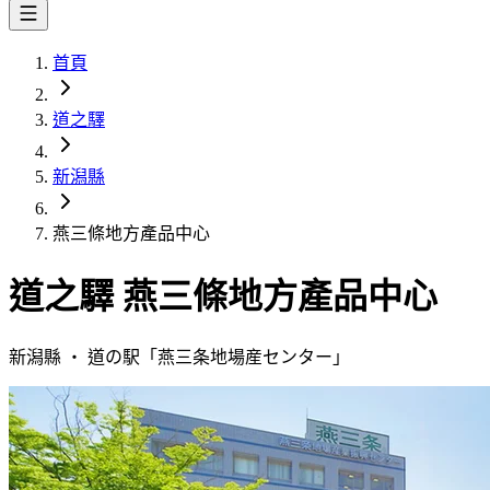
首頁
道之驛
新潟縣
燕三條地方產品中心
道之驛
燕三條地方產品中心
新潟縣
・
道の駅「
燕三条地場産センター
」