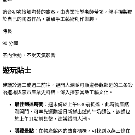
適合初次接觸陶藝的旅客，由專業指導老師帶領，親手捏製屬
於自己的陶器作品，體驗手工藝術創作樂趣。
時長
90
分鐘
室內活動，不受天氣影響
遊玩貼士
建議於週二或週三前往，避開人潮並可順道參觀鄰近的三条鍛
冶道場與燕市產業史料館，深入探索當地工藝文化。
最佳到達時間
：週末請於上午9:30前抵達，此時物產館
剛開門，可率先選購當日新鮮出爐的牛奶麵包，該麵包
於上午11點前售罄，建議錯開人潮。
隱藏景點
：在物產館內的熟食櫃檯，可找到以燕三條在