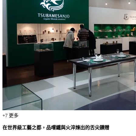
+
7
更多
在世界級工藝之都，品嚐鐵與火淬煉出的舌尖饋贈