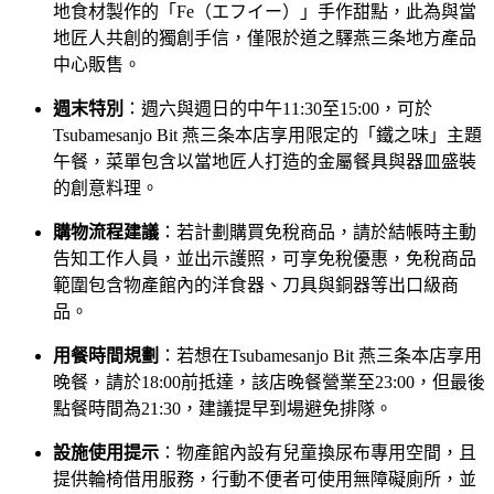
地食材製作的「Fe（エフイー）」手作甜點，此為與當
地匠人共創的獨創手信，僅限於道之驛燕三条地方產品
中心販售。
週末特別
：週六與週日的中午11:30至15:00，可於
Tsubamesanjo Bit 燕三条本店享用限定的「鐵之味」主題
午餐，菜單包含以當地匠人打造的金屬餐具與器皿盛裝
的創意料理。
購物流程建議
：若計劃購買免稅商品，請於結帳時主動
告知工作人員，並出示護照，可享免稅優惠，免稅商品
範圍包含物產館內的洋食器、刀具與銅器等出口級商
品。
用餐時間規劃
：若想在Tsubamesanjo Bit 燕三条本店享用
晚餐，請於18:00前抵達，該店晚餐營業至23:00，但最後
點餐時間為21:30，建議提早到場避免排隊。
設施使用提示
：物產館內設有兒童換尿布專用空間，且
提供輪椅借用服務，行動不便者可使用無障礙廁所，並