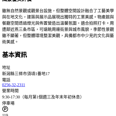
雖無自然景觀或觀景台設施，但整體空間設計融合了工藝美學
與在地文化，建築與展示品展現出獨特的工業美感。物產館與
餐廳空間透過燈光與佈置營造出溫馨氛圍，適合拍照打卡。周
遭鄰近燕三条市區，可遠眺周邊街景與城市風貌，季節性景觀
雖不顯著，但整體環境整潔美觀，具備都市中少見的文化與藝
術美感。
基本資訊
地址
新潟縣三條市須頃1番地17
電話
0256-32-2311
營業時間
9:30-17:30（每月第1個週三及年末年初休息）
停車場
119