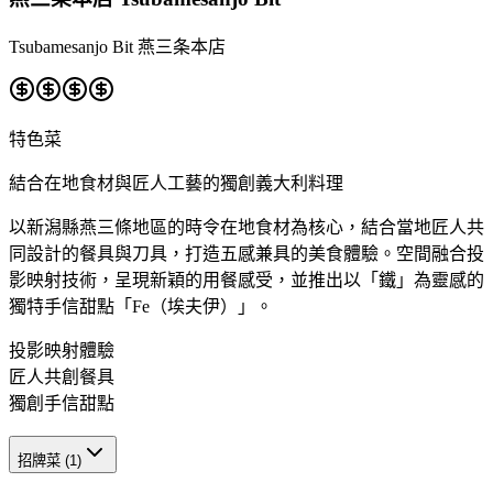
Tsubamesanjo Bit 燕三条本店
特色菜
結合在地食材與匠人工藝的獨創義大利料理
以新潟縣燕三條地區的時令在地食材為核心，結合當地匠人共
同設計的餐具與刀具，打造五感兼具的美食體驗。空間融合投
影映射技術，呈現新穎的用餐感受，並推出以「鐵」為靈感的
獨特手信甜點「Fe（埃夫伊）」。
投影映射體驗
匠人共創餐具
獨創手信甜點
招牌菜
(
1
)