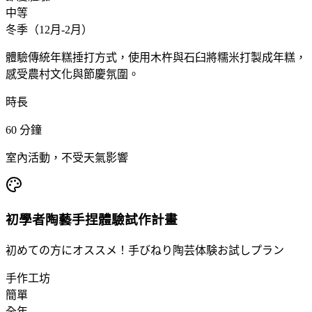
中等
冬季（12月-2月）
體驗傳統年糕捶打方式，使用木杵與石臼將糯米打製成年糕，
感受農村文化與節慶氛圍。
時長
60
分鐘
室內活動，不受天氣影響
初學者陶藝手捏體驗試作計畫
初めての方にオススメ！手びねり陶芸体験お試しプラン
手作工坊
簡單
全年