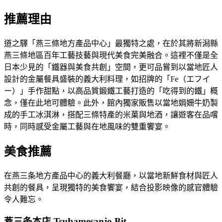
推薦理由
道之驛「燕三條地方產品中心」最獨特之處，在於其將新潟縣
燕三條地區百年工藝技藝與現代美食完美融合。這裡不僅是全
日本少見的「鐵器與美食共創」空間，更可品嘗到以當地匠人
設計的金屬餐具盛裝的義大利料理，如招牌的「Fe（エフイ
ー）」手作甜點，以高品質鍛鐵工藝打造的「吃得到的鐵」概
念，僅在此地可體驗。此外，館內獨家販售以當地娟姍牛奶製
成的手工冰淇淋，搭配三條特產的米菓與地酒，讓遊客在品嚐
時，同時感受金屬工藝與在地風味的雙重饗宴。
美食推薦
在燕三条地方產品中心的義大利餐廳，以當地新鮮食材與匠人
共創的餐具，呈現獨特的美食饗宴，結合投影映像的感官體驗
令人難忘。
燕三条本店 Tsubamesanjo Bit