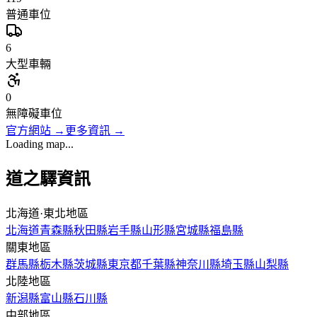
普通車位
6
大型車輛
0
無障礙車位
官方網站
→
更多資訊
→
Loading map...
道之驛資訊
北海道·東北地區
北海道
青森縣
秋田縣
岩手縣
山形縣
宮城縣
福島縣
關東地區
群馬縣
栃木縣
茨城縣
東京都
千葉縣
神奈川縣
埼玉縣
山梨縣
北陸地區
新潟縣
富山縣
石川縣
中部地區