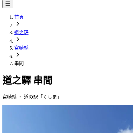
首頁
道之驛
宮崎縣
串間
道之驛
串間
宮崎縣
・
道の駅「
くしま
」