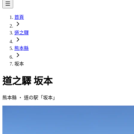
首頁
道之驛
熊本縣
坂本
道之驛
坂本
熊本縣
・
道の駅「
坂本
」