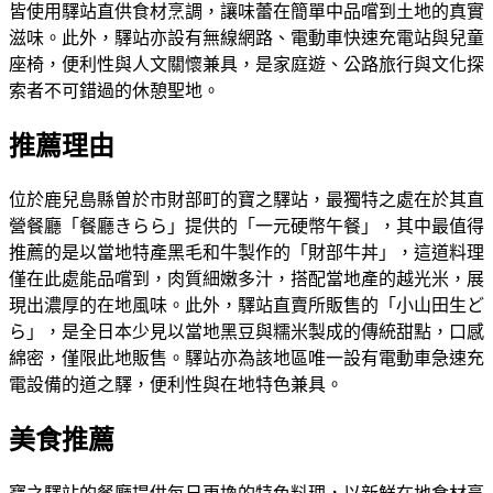
皆使用驛站直供食材烹調，讓味蕾在簡單中品嚐到土地的真實
滋味。此外，驛站亦設有無線網路、電動車快速充電站與兒童
座椅，便利性與人文關懷兼具，是家庭遊、公路旅行與文化探
索者不可錯過的休憩聖地。
推薦理由
位於鹿兒島縣曽於市財部町的寶之驛站，最獨特之處在於其直
營餐廳「餐廳きらら」提供的「一元硬幣午餐」，其中最值得
推薦的是以當地特產黑毛和牛製作的「財部牛丼」，這道料理
僅在此處能品嚐到，肉質細嫩多汁，搭配當地產的越光米，展
現出濃厚的在地風味。此外，驛站直賣所販售的「小山田生ど
ら」，是全日本少見以當地黑豆與糯米製成的傳統甜點，口感
綿密，僅限此地販售。驛站亦為該地區唯一設有電動車急速充
電設備的道之驛，便利性與在地特色兼具。
美食推薦