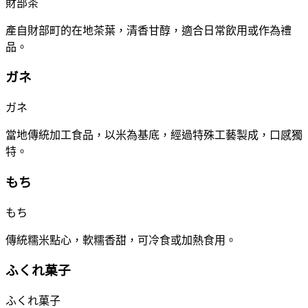
財部茶
產自財部町的在地茶葉，清香甘醇，適合日常飲用或作為禮
品。
ガネ
ガネ
當地傳統加工食品，以米為基底，經過特殊工藝製成，口感獨
特。
もち
もち
傳統糯米點心，軟糯香甜，可冷食或加熱食用。
ふくれ菓子
ふくれ菓子