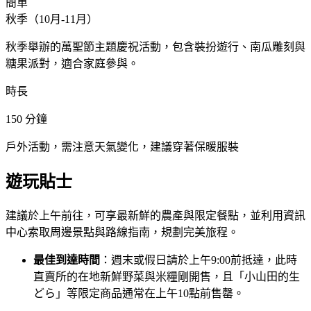
簡單
秋季（10月-11月）
秋季舉辦的萬聖節主題慶祝活動，包含裝扮遊行、南瓜雕刻與
糖果派對，適合家庭參與。
時長
150
分鐘
戶外活動，需注意天氣變化，建議穿著保暖服裝
遊玩貼士
建議於上午前往，可享最新鮮的農產與限定餐點，並利用資訊
中心索取周邊景點與路線指南，規劃完美旅程。
最佳到達時間
：週末或假日請於上午9:00前抵達，此時
直賣所的在地新鮮野菜與米糧剛開售，且「小山田的生
どら」等限定商品通常在上午10點前售罄。