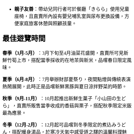
親子友善
：帶幼兒同行者可於餐廳「きらら」使用兒童
座椅，且直賣所內設有嬰兒哺乳室與尿布更換設備，方
便家庭旅客休憩與照顧孩童。
最佳遊覽時間
春季（3月-5月）
：3月下旬至4月油菜花盛開，直賣所可見新
鮮竹筍上市，搭配當季採收的在地茶與新米，品嚐春日限定風
味。
夏季（6月-8月）
：7月舉辦財部夏祭り，夜間點燈與傳統表演
熱鬧展開，此時正是品嚐新鮮黑豚與夏日涼拌野菜的時節。
秋季（9月-11月）
：10月起推出新鮮生菓子「小山田の生ど
ら」，直賣所販售當季收成的香菇與栗子，搭配秋季限定米飯
最為應景。
冬季（12月-2月）
：12月起可品嚐到冬季限定的煮込みうど
ん，搭配暖身湯品，於寒冷天氣中感受道之驛的溫馨料理魅