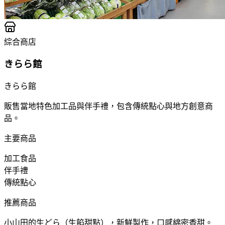
綜合商店
きらら館
きらら館
販售當地特色加工品與伴手禮，包含傳統點心與地方創意商
品。
主要商品
加工食品
伴手禮
傳統點心
推薦商品
小山田的生どら（生餡甜點），新鮮製作，口感綿密香甜。