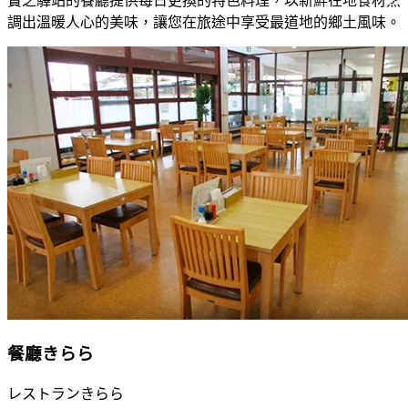
寶之驛站的餐廳提供每日更換的特色料理，以新鮮在地食材烹
調出溫暖人心的美味，讓您在旅途中享受最道地的鄉土風味。
餐廳きらら
レストランきらら