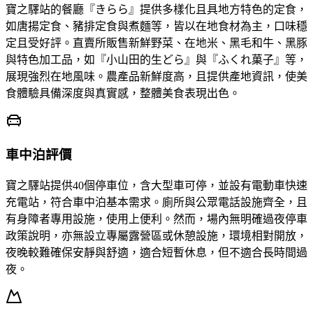
寶之驛站的餐廳『きらら』提供多樣化且具地方特色的定食，
如唐揚定食、豬排定食與煮麵等，皆以在地食材為主，口味穩
定且受好評。直賣所販售新鮮野菜、在地米、黑毛和牛、黑豚
與特色加工品，如『小山田的生どら』與『ふくれ菓子』等，
展現強烈在地風味。農產品新鮮度高，且提供產地資訊，使美
食體驗具備深度與真實感，整體美食表現出色。
車中泊評價
寶之驛站提供40個停車位，含大型車可停，並設有電動車快速
充電站，符合車中泊基本需求。廁所與公眾電話設施齊全，且
有身障者專用設施，使用上便利。然而，場內無明確過夜停車
政策說明，亦無設立專屬露營區或休憩設施，環境相對開放，
夜晚較難確保安靜與舒適，適合短暫休息，但不適合長時間過
夜。