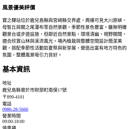
風景優美評價
寶之驛站位於鹿兒島縣與宮崎縣交界處，周邊可見大川原峽、
母智丘與關之尾瀑布等自然景觀，季節性景色豐富。雖無明確
觀景台或步道設施，但鄰近自然景點，環境清幽，視野開闊，
適合欣賞山林與溪流風光。場內植栽與整體空間設計簡潔美
觀，搭配季節性活動如夏祭與新芽展，營造出富有地方特色的
氛圍，整體風景吸引力良好。
基本資訊
地址
鹿兒島縣曾於市財部町南俣17號
〒
899-4101
電話
0986-28-5666
營業時間
09:00-18:00
停車場