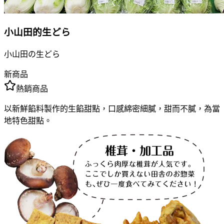
小山田的生どら
小山田の生どら
新商品
熱銷商品
以新鮮餡料製作的生餡甜點，口感綿密細膩，甜而不膩，為當
地特色甜點。