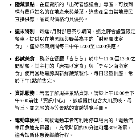
隱藏景點
：在直賣所的「出荷者協議會」專區，可找到
標有農戶姓名的在地產米與茶葉，這些產品由當地農民
直接供應，品質與價格均具優勢。
週末特別
：每逢7月財部夏祭り期間，道之驛會設置限定
餐車，提供以在地黑豚與野菜為主的「財部風味定
食」，僅於祭典期間每日中午12:00至14:00供應。
必試美食
：務必在餐廳「きらら」於中午11:00至13:30之
間點餐，其主打的「唐揚げ定食」與「チキン南蛮定
食」使用當地黑豚與新鮮蔬菜製作，每日限量供應，常
於下午1點前售完。
資訊服務
：若需了解周邊景點資訊，請於上午10:00至下
午5:00前往「資訊中心」，該處提供包含大川原峽、母
智丘、關之尾的滝等景點的實體導覽手冊。
電動車便利
：駕駛電動車者可利用停車場內的「電動汽
車用急速充電器」，充電時間約30分鐘可達80%滿電，
適合短暫休憩後繼續行程。