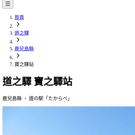
首頁
道之驛
鹿兒島縣
寶之驛站
道之驛
寶之驛站
鹿兒島縣
・
道の駅「
たからべ
」