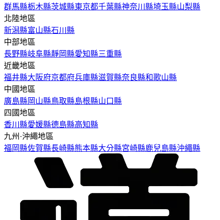
群馬縣
栃木縣
茨城縣
東京都
千葉縣
神奈川縣
埼玉縣
山梨縣
北陸地區
新潟縣
富山縣
石川縣
中部地區
長野縣
岐阜縣
靜岡縣
愛知縣
三重縣
近畿地區
福井縣
大阪府
京都府
兵庫縣
滋賀縣
奈良縣
和歌山縣
中國地區
廣島縣
岡山縣
鳥取縣
島根縣
山口縣
四國地區
香川縣
愛媛縣
德島縣
高知縣
九州·沖繩地區
福岡縣
佐賀縣
長崎縣
熊本縣
大分縣
宮崎縣
鹿兒島縣
沖繩縣