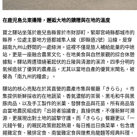
在鹿児島北東邊陲，邂逅大地的饋贈與在地的溫度
寶之驛站坐落於鹿兒島縣曾於市財部町，緊鄰宮崎縣都城市的
縣界，位處主要地方道都城隼人線（即縣道2號）沿線，是穿
越南九州山野間的一處綠洲。這裡不僅是旅人補給能量的中途
站，更是一座融合農業文化、在地美食與自然景觀的綜合休憩
據點。驛站周遭環繞著起伏的丘陵與清澈的溪流，四季分明的
氣候造就了優質的農產品，尤其以當地自產的優質米聞名，被
譽為「南九州的糧倉」。
驛站的核心亮點在於其直營的農產市集與餐廳「きらら」。市
集提供新鮮採收的在地蔬菜、香氣濃郁的茶葉、黑毛和牛與黑
豚肉品，以及手工製作的米菓、發酵食品與花苗，所有商品皆
由當地農民組成的「出荷者協議會」直接供應，不僅新鮮可溯
源，更展現出對土地的誠摯守護。而「きらら」餐廳更以「一
元錢午餐」的親民政策掀起熱潮，每日推出日換菜單，包含唐
揚雞定食、豬排定食、南蠻雞定食與燉煮烏龍麵等經典料理，