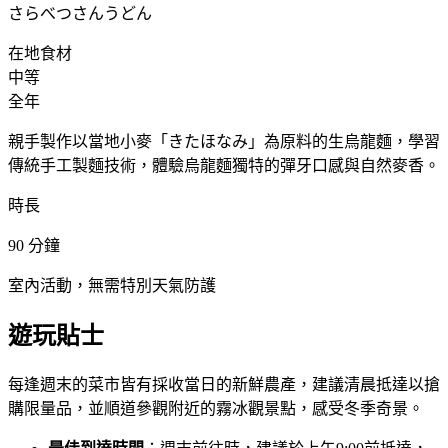
さらべつさんうどん
在地食材
中等
全年
親手製作以當地小麥「きたほなみ」為原料的生烏龍麵，學習
傳統手工製麵技術，體驗烏龍麵獨特的彈牙口感與自然麥香。
時長
90
分鐘
室內活動，無需特別天氣防護
遊玩貼士
每逢週末的菜市皆有採收當日的新鮮農產，建議清晨抵達以搶
購限量品，並順道參觀附近的霧冰觀景點，感受冬季奇景。