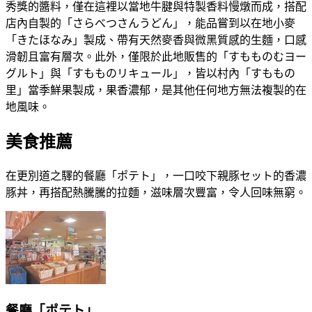
秀獎的醬料，僅在這裡以當地牛腱與特製香料慢燉而成，搭配
店內自製的「さらべつさんうどん」，能品嘗到以在地小麥
「きたほなみ」製成、帶有天然麥香與微黑質感的生麵，口感
滑韌且富有層次。此外，僅限於此地販售的「すもものむヨー
グルト」與「すもものリキュール」，皆以村內「すももの
里」當季鮮果製成，果香濃郁，是其他任何地方無法複製的在
地風味。
美食推薦
在更別道之驛的餐廳「ポテト」，一口咬下親豚セット的香濃
豚丼，再搭配熱騰騰的拉麵，滋味層次豐富，令人回味無窮。
餐廳「ポテト」