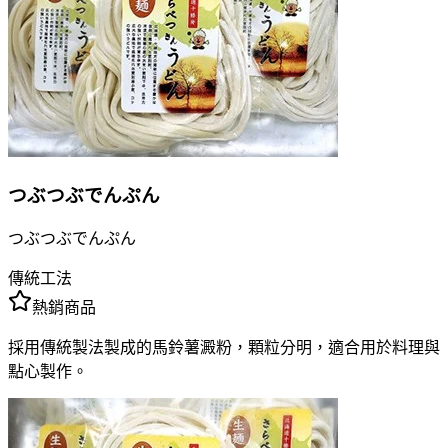
つぶつぶでんぷん
つぶつぶでんぷん
傳統工法
熱銷商品
採用傳統製法製成的馬鈴薯澱粉，顆粒分明，適合用於料理與
點心製作。