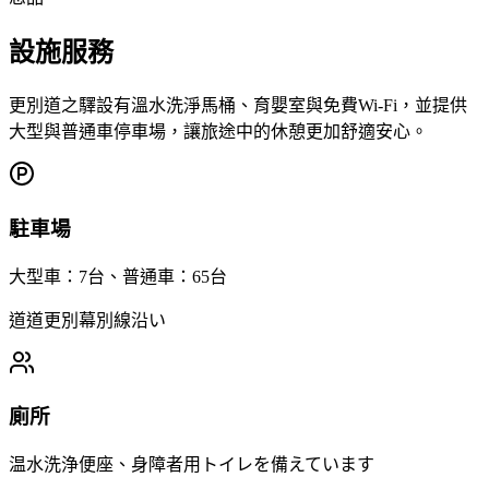
設施服務
更別道之驛設有溫水洗淨馬桶、育嬰室與免費Wi-Fi，並提供
大型與普通車停車場，讓旅途中的休憩更加舒適安心。
駐車場
大型車：7台、普通車：65台
道道更別幕別線沿い
廁所
温水洗浄便座、身障者用トイレを備えています