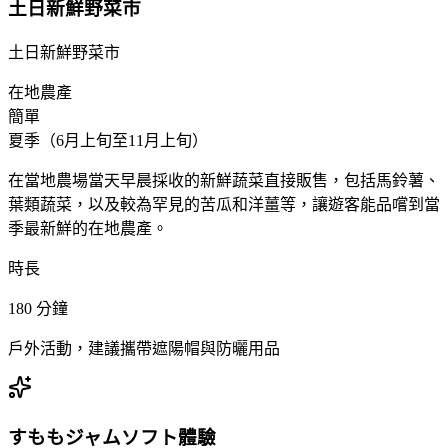
土日新鮮野菜市
土日新鮮野菜市
在地農產
簡單
夏季（6月上旬至11月上旬）
在當地農場當天早晨採收的新鮮蔬菜直接販售，包括馬鈴薯、
葉類蔬菜，以及較為罕見的苦瓜和洋薑等，讓遊客能品嚐到當
季最新鮮的在地農產。
時長
180
分鐘
戶外活動，建議攜帶遮陽帽與防曬用品
すももジャムソフト體驗