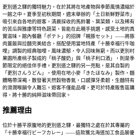
更別道之驛的獨特魅力，在於其將在地產物與季節風情濃縮於
一館之中。夏季至初秋期間，週末舉辦的「土日新鮮野菜市」
吸引來自各地的遊客，清晨採收的馬鈴薯、葉菜類，以及稀有
的苦瓜與雅康等特色蔬菜，皆能在此親手挑選，感受土地的真
實滋味。館內餐廳「ポテト」的招牌「親豚セット」——將豚
肉蓋飯與拉麵完美結合，搭配使用當地特產「十勝幸福行牛咖
哩」調製的經典咖哩，風味濃郁，令人回味無窮。而以更別村
果園所產桃子製成的「桃子酸奶」與「桃子利口酒」，則是季
節限定的絕佳伴手禮。更別道之驛的另一亮點，是其自製的
「更別さんうどん」，使用在地小麥「きたほなみ」製作，麵
體略帶深褐，散發著天然穀物香氣，口感彈牙柔韌，生麵特有
的滑潤喉韻令人難忘。遊客不僅能品嚐，更可於特產販售區購
得，將十勝的純粹滋味帶回家。
推薦理由
位於十勝平原腹地的更別道之驛，最獨特之處在於其專屬的
「十勝幸福行ビーフカレー」——這款獲北海道加工食品展優