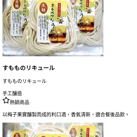
すもものリキュール
すもものリキュール
手工釀造
熱銷商品
以梅子果實釀製而成的利口酒，香氣清新，適合餐後品飲。