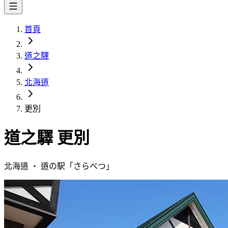
首頁
道之驛
北海道
更別
道之驛
更別
北海道
・
道の駅「
さらべつ
」