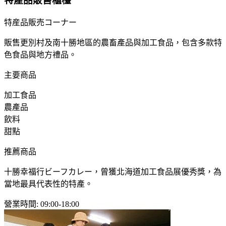
特產品販售櫃檯
特産品販売コーナー
販售更別村及南十勝地區的農畜產品與加工食品，包含多款特
色食品與地方禮品。
主要商品
加工食品
農產品
飲料
甜點
推薦商品
十勝幸福行ビーフカレー，曾獲北海道加工食品展優秀獎，為
當地最具代表性的特產。
營業時間
:
09:00-18:00