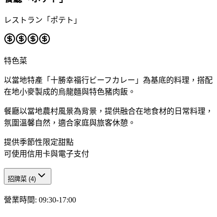
レストラン「ポテト」
特色菜
以當地特產「十勝幸福行ビーフカレー」為基底的料理，搭配
在地小麥製成的烏龍麵與特色豬肉飯。
餐廳以當地農村風景為背景，提供融合在地食材的日常料理，
氛圍溫馨自然，適合家庭與旅客休憩。
提供季節性限定甜點
可使用信用卡與電子支付
招牌菜
(
4
)
營業時間
:
09:30-17:00