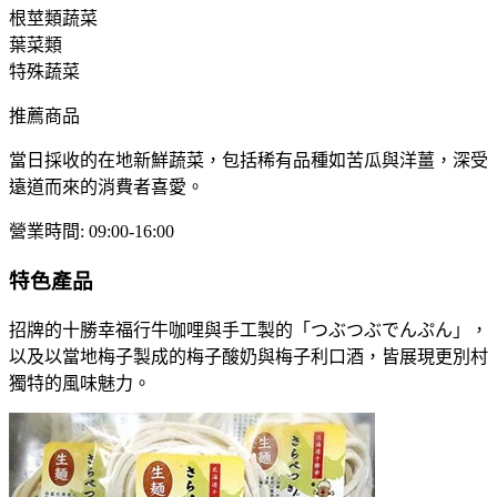
根莖類蔬菜
葉菜類
特殊蔬菜
推薦商品
當日採收的在地新鮮蔬菜，包括稀有品種如苦瓜與洋薑，深受
遠道而來的消費者喜愛。
營業時間
:
09:00-16:00
特色產品
招牌的十勝幸福行牛咖哩與手工製的「つぶつぶでんぷん」，
以及以當地梅子製成的梅子酸奶與梅子利口酒，皆展現更別村
獨特的風味魅力。