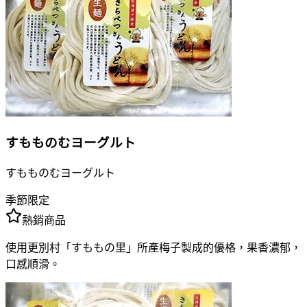
すもものむヨーグルト
すもものむヨーグルト
季節限定
熱銷商品
使用更別村「すももの里」所產梅子製成的優格，果香濃郁，
口感順滑。