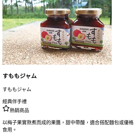
すももジャム
すももジャム
經典伴手禮
熱銷商品
以梅子果實熬煮而成的果醬，甜中帶酸，適合搭配麵包或優格
食用。