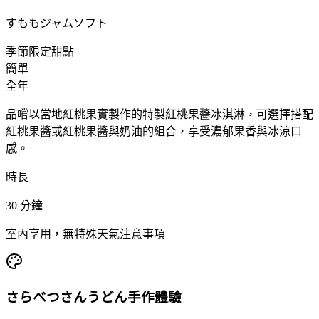
すももジャムソフト
季節限定甜點
簡單
全年
品嚐以當地紅桃果實製作的特製紅桃果醬冰淇淋，可選擇搭配
紅桃果醬或紅桃果醬與奶油的組合，享受濃郁果香與冰涼口
感。
時長
30
分鐘
室內享用，無特殊天氣注意事項
さらべつさんうどん手作體驗