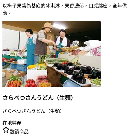
以梅子果醬為基底的冰淇淋，果香濃郁，口感綿密，全年供
應。
さらべつさんうどん（生麺）
さらべつさんうどん（生麺）
在地特產
熱銷商品