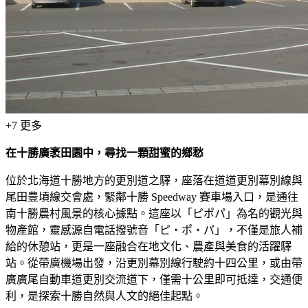
+
7
更多
在十勝廣袤田園中，尋找一顆甜蜜的鄉愁
位於北海道十勝地方的更別道之驛，座落在道道更別幕別線與
尾田豊頃線交會處，緊鄰十勝 Speedway 賽車場入口，是通往
南十勝農村風景的核心據點。這座以「ピポパ」為名的觀光與
物產館，靈感源自電話撥號音「ピ・ポ・パ」，不僅是旅人補
給的休憩站，更是一座融合在地文化、農產與美食的活躍驛
站。從帶廣機場出發，沿更別幕別線行駛約十四公里，或由帶
廣廣尾自動車道更別交流道下，僅需十公里即可抵達，交通便
利，是探索十勝自然與人文的絕佳起點。