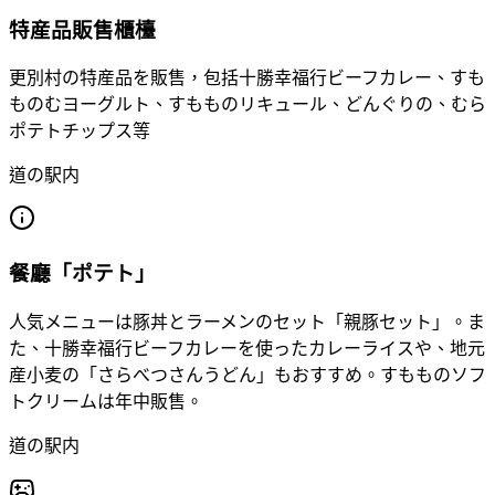
特産品販售櫃檯
更別村の特産品を販售，包括十勝幸福行ビーフカレー、すも
ものむヨーグルト、すもものリキュール、どんぐりの、むら
ポテトチップス等
道の駅内
餐廳「ポテト」
人気メニューは豚丼とラーメンのセット「親豚セット」。ま
た、十勝幸福行ビーフカレーを使ったカレーライスや、地元
産小麦の「さらべつさんうどん」もおすすめ。すもものソフ
トクリームは年中販售。
道の駅内