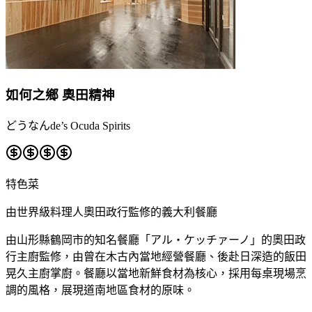
如何之鄉 奧田精神
どうなんde’s Ocuda Spirits
特色菜
由世界級料理人奧田政行監修的義大利餐廳
由山形縣鶴岡市的知名餐廳「アル・ケッチァーノ」的奧田政
行主廚監修，由曾在木古內當地經營餐廳、後赴日深造的飯田
晃久主廚掌廚。餐廳以當地新鮮食材為核心，採用每桌現場烹
調的風格，展現道南地區食材的原味。