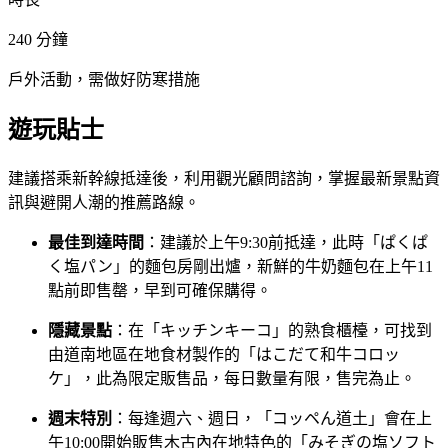
240
分鐘
戶外活動，需做好防寒措施
遊玩貼士
建議搭乘新幹線抵達後，利用觀光顧問諮詢，掌握最新景點資
訊與避開人潮的推薦路線。
最佳到達時間
：建議於上午9:30前抵達，此時「ぱくぱ
く塩パン」的麵包房剛出爐，新鮮的牛奶麵包在上午11
點前即售罄，早到可確保購得。
隱藏景點
：在「キッチンキーコ」的熟食櫃檯，可找到
由道南地區在地食材製作的「はこだて和牛コロッ
ケ」，此為限定販售品，每日數量有限，售完為止。
週末特別
：每逢週六、週日，「コッペん道土」會在上
午10:00開始販售木古內在地特色的「みそぎの塩ソフト