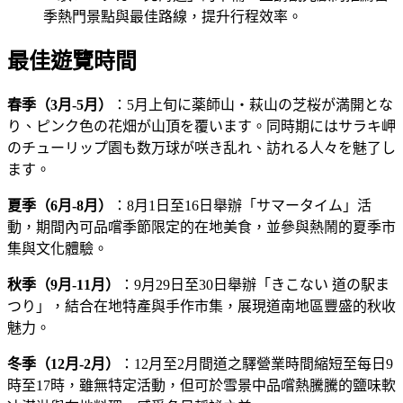
季熱門景點與最佳路線，提升行程效率。
最佳遊覽時間
春季（3月-5月）
：5月上旬に薬師山・萩山の芝桜が満開とな
り、ピンク色の花畑が山頂を覆います。同時期にはサラキ岬
のチューリップ園も数万球が咲き乱れ、訪れる人々を魅了し
ます。
夏季（6月-8月）
：8月1日至16日舉辦「サマータイム」活
動，期間內可品嚐季節限定的在地美食，並參與熱鬧的夏季市
集與文化體驗。
秋季（9月-11月）
：9月29日至30日舉辦「きこない 道の駅ま
つり」，結合在地特產與手作市集，展現道南地區豐盛的秋收
魅力。
冬季（12月-2月）
：12月至2月間道之驛營業時間縮短至每日9
時至17時，雖無特定活動，但可於雪景中品嚐熱騰騰的鹽味軟