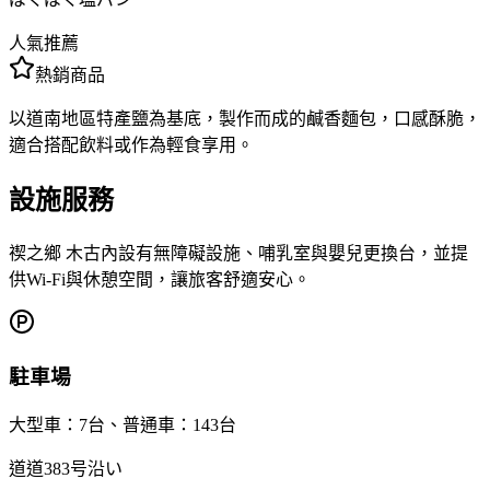
人氣推薦
熱銷商品
以道南地區特產鹽為基底，製作而成的鹹香麵包，口感酥脆，
適合搭配飲料或作為輕食享用。
設施服務
禊之鄉 木古內設有無障礙設施、哺乳室與嬰兒更換台，並提
供Wi-Fi與休憩空間，讓旅客舒適安心。
駐車場
大型車：7台、普通車：143台
道道383号沿い