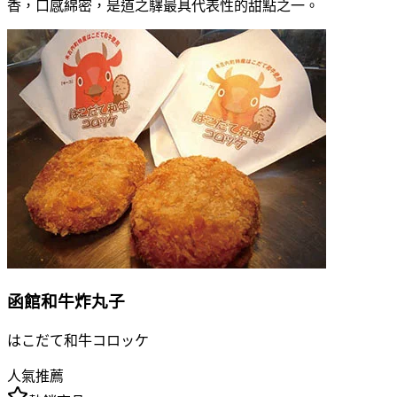
香，口感綿密，是道之驛最具代表性的甜點之一。
函館和牛炸丸子
はこだて和牛コロッケ
人氣推薦