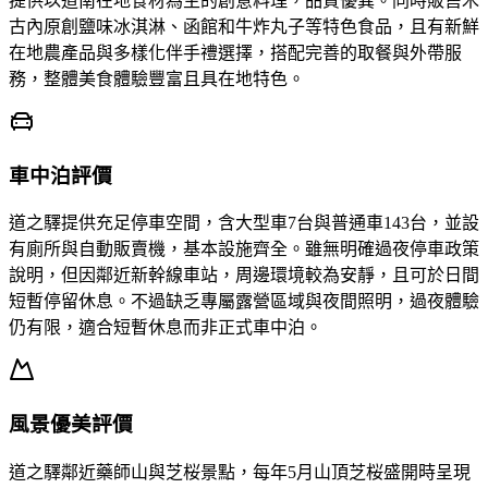
提供以道南在地食材為主的創意料理，品質優異。同時販售木
古內原創鹽味冰淇淋、函館和牛炸丸子等特色食品，且有新鮮
在地農產品與多樣化伴手禮選擇，搭配完善的取餐與外帶服
務，整體美食體驗豐富且具在地特色。
車中泊評價
道之驛提供充足停車空間，含大型車7台與普通車143台，並設
有廁所與自動販賣機，基本設施齊全。雖無明確過夜停車政策
說明，但因鄰近新幹線車站，周邊環境較為安靜，且可於日間
短暫停留休息。不過缺乏專屬露營區域與夜間照明，過夜體驗
仍有限，適合短暫休息而非正式車中泊。
風景優美評價
道之驛鄰近藥師山與芝桜景點，每年5月山頂芝桜盛開時呈現