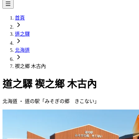
首頁
道之驛
北海道
禊之鄉 木古內
道之驛
禊之鄉 木古內
北海道
・
道の駅「
みそぎの郷 きこない
」