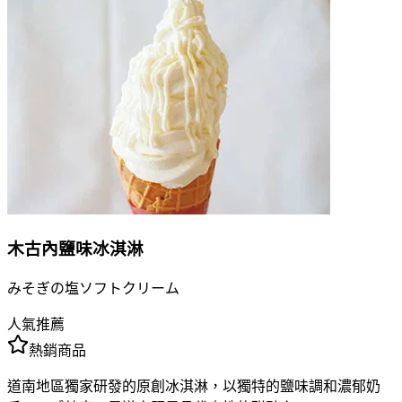
木古內鹽味冰淇淋
みそぎの塩ソフトクリーム
人氣推薦
熱銷商品
道南地區獨家研發的原創冰淇淋，以獨特的鹽味調和濃郁奶