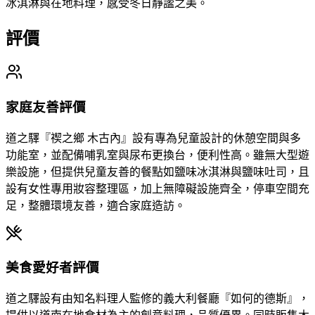
冰淇淋與在地料理，感受冬日靜謐之美。
評價
家庭友善評價
道之驛『禊之鄉 木古內』設有專為兒童設計的休憩空間與多
功能室，並配備哺乳室與尿布更換台，便利性高。雖無大型遊
樂設施，但提供兒童友善的餐點如鹽味冰淇淋與鹽味吐司，且
設有女性專用妝容整理區，加上無障礙設施齊全，停車空間充
足，整體環境友善，適合家庭造訪。
美食愛好者評價
道之驛設有由知名料理人監修的義大利餐廳『如何的德斯』，