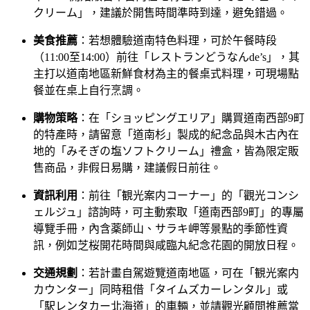
クリーム」，建議於開售時間準時到達，避免錯過。
美食推薦
：若想體驗道南特色料理，可於午餐時段
（11:00至14:00）前往「レストランどうなんde’s」，其
主打以道南地區新鮮食材為主的餐桌式料理，可現場點
餐並在桌上自行烹調。
購物策略
：在「ショッピングエリア」購買道南西部9町
的特產時，請留意「道南杉」製成的紀念品與木古內在
地的「みそぎの塩ソフトクリーム」禮盒，皆為限定販
售商品，非假日易購，建議假日前往。
資訊利用
：前往「観光案内コーナー」的「觀光コンシ
ェルジュ」諮詢時，可主動索取「道南西部9町」的專屬
導覽手冊，內含薬師山、サラキ岬等景點的季節性資
訊，例如芝桜開花時間與咸臨丸紀念花園的開放日程。
交通規劃
：若計畫自駕遊覽道南地區，可在「観光案内
カウンター」同時租借「タイムズカーレンタル」或
「駅レンタカー北海道」的車輛，並請觀光顧問推薦當