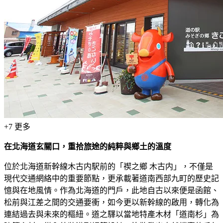
+
7
更多
在北海道玄關口，重拾旅途的純粹與鄉土的溫度
位於北海道新幹線木古内駅前的「禊之鄉 木古内」，不僅是
現代交通網絡中的重要節點，更承載著道南西部九町的歷史記
憶與在地風情。作為北海道的門戶，此地自古以來便是函館、
松前與江差之間的交通要衝，如今更以新幹線的啟用，轉化為
連結過去與未來的樞紐。道之驛以當地特產木材「道南杉」為