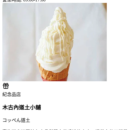
紀念品店
木古內道土小舖
コッペん道土