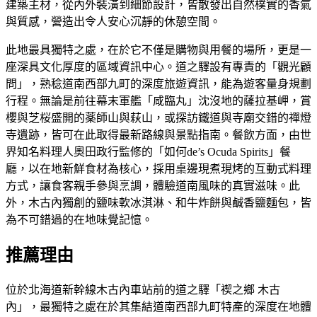
建築主材，從內外裝潢到細節設計，皆散發出自然樸實的香氣
與質感，營造出令人安心沉靜的休憩空間。
此地最具獨特之處，在於它不僅是購物與用餐的場所，更是一
座深具文化厚度的區域資訊中心。道之驛設有專責的「觀光顧
問」，熟稔道南西部九町的深度旅遊資訊，能為遊客量身規劃
行程。無論是前往幕末軍艦「咸臨丸」沈沒地的薩拉基岬，賞
櫻與芝桜盛開的薬師山與萩山，或探訪鐵道與寺廟交錯的禪燈
寺遺跡，皆可在此取得最新路線與景點指南。餐飲方面，由世
界知名料理人奧田政行監修的「如何de’s Ocuda Spirits」餐
廳，以在地新鮮食材為核心，採用桌邊現煮現烤的互動式料理
方式，讓食客親手參與烹調，體驗道南風味的真實滋味。此
外，木古內獨創的鹽味軟冰淇淋、和牛炸餅與鹹香鹽麵包，皆
為不可錯過的在地味覺記憶。
推薦理由
位於北海道新幹線木古內車站前的道之驛「禊之鄉 木古
內」，最獨特之處在於其集結道南西部九町特產的深度在地體