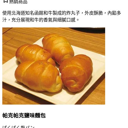
熱銷商品
使用北海道知名函館和牛製成的炸丸子，外皮酥脆，內餡多
汁，充分展現和牛的香氣與細膩口感。
帕克帕克鹽味麵包
ぱくぱく塩パン