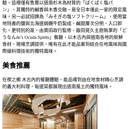
驗。這裡僅有售賣以道南杉木為材質的「ぱくぱく塩パ
ン」，其獨特的鹹香與木香交融，是全日本僅此一家的限定風
味。另一必試招牌為「みそぎの塩ソフトクリーム」，使用當
地特產的鹽與北海道娟姍牛奶製成，鹹甜層次分明，入口即
化。更特別的是，由奧田政行監修、飯田晃久主廚執掌的「ど
うなんde’s Ocuda Spirits」餐廳，以木古內與道南各地的新鮮
食材，現場烹調提供，唯有在此才能品嘗到結合在地風味與國
際級料理技術的獨特風味。
美食推薦
在禊之鄉 木古內的餐廳體驗，能品嚐到由在地食材精心烹調
的義大利料理，每道菜都展現出道南風土的獨特風味。