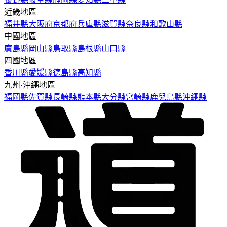
近畿地區
福井縣
大阪府
京都府
兵庫縣
滋賀縣
奈良縣
和歌山縣
中國地區
廣島縣
岡山縣
鳥取縣
島根縣
山口縣
四國地區
香川縣
愛媛縣
德島縣
高知縣
九州·沖繩地區
福岡縣
佐賀縣
長崎縣
熊本縣
大分縣
宮崎縣
鹿兒島縣
沖繩縣