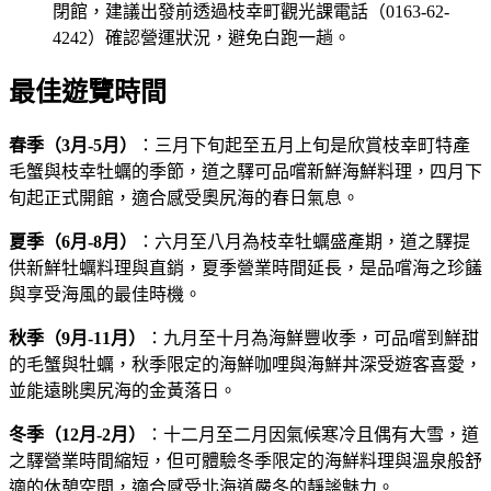
閉館，建議出發前透過枝幸町觀光課電話（0163-62-
4242）確認營運狀況，避免白跑一趟。
最佳遊覽時間
春季（3月-5月）
：三月下旬起至五月上旬是欣賞枝幸町特產
毛蟹與枝幸牡蠣的季節，道之驛可品嚐新鮮海鮮料理，四月下
旬起正式開館，適合感受奧尻海的春日氣息。
夏季（6月-8月）
：六月至八月為枝幸牡蠣盛產期，道之驛提
供新鮮牡蠣料理與直銷，夏季營業時間延長，是品嚐海之珍饈
與享受海風的最佳時機。
秋季（9月-11月）
：九月至十月為海鮮豐收季，可品嚐到鮮甜
的毛蟹與牡蠣，秋季限定的海鮮咖哩與海鮮丼深受遊客喜愛，
並能遠眺奧尻海的金黃落日。
冬季（12月-2月）
：十二月至二月因氣候寒冷且偶有大雪，道
之驛營業時間縮短，但可體驗冬季限定的海鮮料理與溫泉般舒
適的休憩空間，適合感受北海道嚴冬的靜謐魅力。