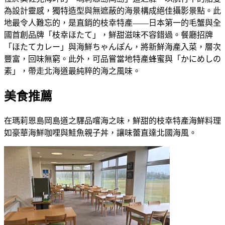
為設計靈感，獨特造型與無遮蔽的海景構成絕佳攝影景點。此
地最令人難忘的，是直銷的枝幸特產——日本第一的毛蟹與全
國首創品牌「枝幸ほたて」，鮮甜滋味不容錯過。餐廳招牌
「ほたてカレー」與海鮮ちゃんぽん，將新鮮海產入菜，層次
豐富，回味無窮。此外，可品嘗當地特產蜂蜜與「かにめしの
素」，帶走北海道最純粹的海之風味。
美食推薦
在瑪莉恩島岡島道之驛品嚐海之味，鮮甜的枝幸特產海鮮料理
如豪華海鮮咖哩與鮭魚親子丼，讓味蕾直達北國海風。