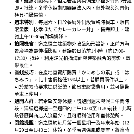
閣，雖無明顯標示，但沿著建築物側邊小徑步行約3分鐘
即可抵達，冬季休館期間雖無法入內，但外觀與海景仍
極具拍攝價值。
週末特別
：每週六、日於餐廳外側設置臨時餐車，販售
限量版「枝幸ほたてカレーカレー丼」，售完即止，建
議上午10:30前到場排隊。
拍照機會
：道之驛主建築物外牆呈船形設計，正前方海
景廣場為最佳攝影點，建議於日落前1小時（約17:00-
17:30）抵達，利用逆光拍攝海面與建築融合的剪影，效
果最佳。
省錢技巧
：在產地直賣所購買「かにめしの素」或「は
ちみつ」，比市售價格低15%以上，若購買兩件以上，
可於結帳時要求提供紙袋，節省塑膠袋費用，並可攜帶
至車上使用。
避開人群
：若希望安靜休憩，請避開週末與假日午間時
段，建議選擇週一至週四的上午10:00至11:30前往，此時
段餐廳與商店人流最少，且可順利使用和室休憩所。
閉館提醒
：道之驛於每月第一個星期一及年末年始（12
月29日至1月3日）休館，冬季若遇強風或暴雪，將臨時