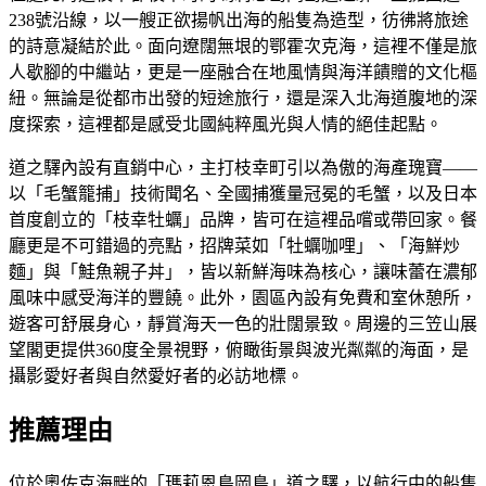
238號沿線，以一艘正欲揚帆出海的船隻為造型，彷彿將旅途
的詩意凝結於此。面向遼闊無垠的鄂霍次克海，這裡不僅是旅
人歇腳的中繼站，更是一座融合在地風情與海洋饋贈的文化樞
紐。無論是從都市出發的短途旅行，還是深入北海道腹地的深
度探索，這裡都是感受北國純粹風光與人情的絕佳起點。
道之驛內設有直銷中心，主打枝幸町引以為傲的海產瑰寶——
以「毛蟹籠捕」技術聞名、全國捕獲量冠冕的毛蟹，以及日本
首度創立的「枝幸牡蠣」品牌，皆可在這裡品嚐或帶回家。餐
廳更是不可錯過的亮點，招牌菜如「牡蠣咖哩」、「海鮮炒
麵」與「鮭魚親子丼」，皆以新鮮海味為核心，讓味蕾在濃郁
風味中感受海洋的豐饒。此外，園區內設有免費和室休憩所，
遊客可舒展身心，靜賞海天一色的壯闊景致。周邊的三笠山展
望閣更提供360度全景視野，俯瞰街景與波光粼粼的海面，是
攝影愛好者與自然愛好者的必訪地標。
推薦理由
位於奧佐克海畔的「瑪莉恩島岡島」道之驛，以航行中的船隻