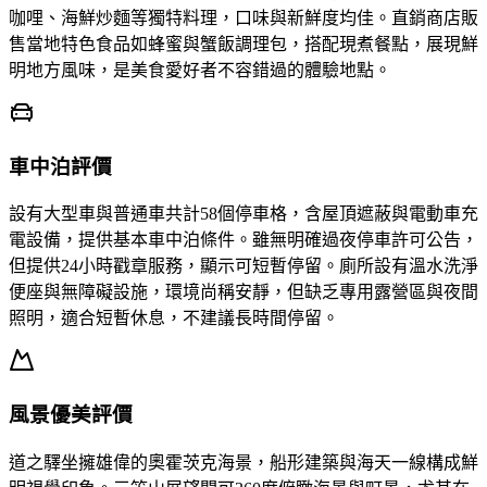
咖哩、海鮮炒麵等獨特料理，口味與新鮮度均佳。直銷商店販
售當地特色食品如蜂蜜與蟹飯調理包，搭配現煮餐點，展現鮮
明地方風味，是美食愛好者不容錯過的體驗地點。
車中泊評價
設有大型車與普通車共計58個停車格，含屋頂遮蔽與電動車充
電設備，提供基本車中泊條件。雖無明確過夜停車許可公告，
但提供24小時戳章服務，顯示可短暫停留。廁所設有溫水洗淨
便座與無障礙設施，環境尚稱安靜，但缺乏專用露營區與夜間
照明，適合短暫休息，不建議長時間停留。
風景優美評價
道之驛坐擁雄偉的奧霍茨克海景，船形建築與海天一線構成鮮