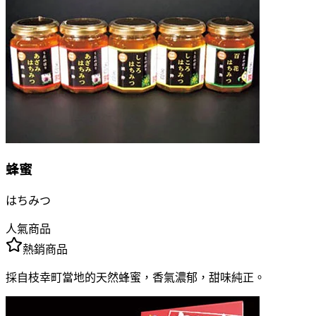
蜂蜜
はちみつ
人氣商品
熱銷商品
採自枝幸町當地的天然蜂蜜，香氣濃郁，甜味純正。