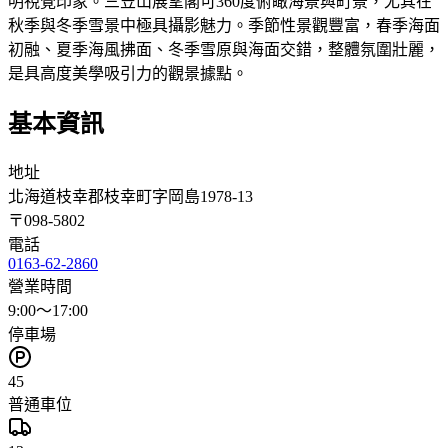
明視覺印象。三笠山展望閣可360度俯瞰海景與町景，尤其在
秋季與冬季雪景中極具攝影魅力。季節性景觀豐富，春季海面
初融、夏季海風拂面、冬季雪原與海面交錯，整體氛圍壯麗，
是具高度美學吸引力的觀景據點。
基本資訊
地址
北海道枝幸郡枝幸町字岡島1978-13
〒
098-5802
電話
0163-62-2860
營業時間
9:00～17:00
停車場
45
普通車位