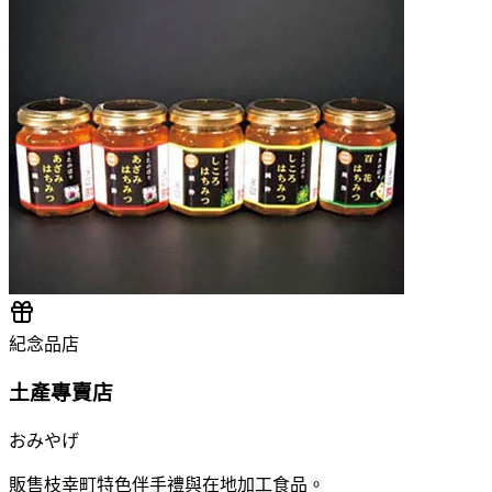
紀念品店
土產專賣店
おみやげ
販售枝幸町特色伴手禮與在地加工食品。