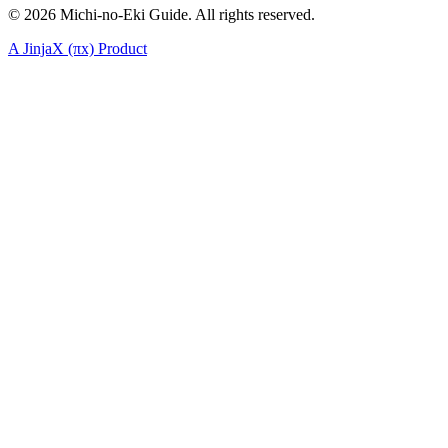
©
2026
Michi-no-Eki Guide. All rights reserved.
A JinjaX (πx) Product