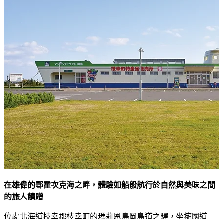
在雄偉的鄂霍次克海之畔，體驗如船般航行於自然與美味之間
的旅人饋贈
位處北海道枝幸郡枝幸町的瑪莉恩島岡島道之驛，坐擁國道