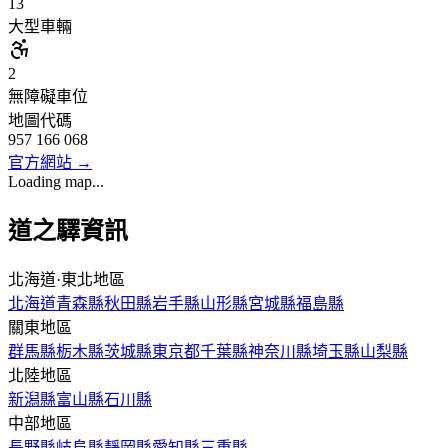
13
大型車輛
2
無障礙車位
地圖代碼
957 166 068
官方網站
→
Loading map...
道之驛資訊
北海道·東北地區
北海道
青森縣
秋田縣
岩手縣
山形縣
宮城縣
福島縣
關東地區
群馬縣
栃木縣
茨城縣
東京都
千葉縣
神奈川縣
埼玉縣
山梨縣
北陸地區
新潟縣
富山縣
石川縣
中部地區
長野縣
岐阜縣
靜岡縣
愛知縣
三重縣