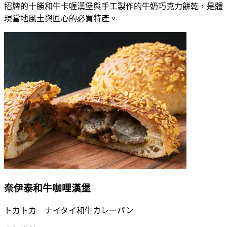
招牌的十勝和牛卡喱漢堡與手工製作的牛奶巧克力餅乾，是體
現當地風土與匠心的必買特產。
奈伊泰和牛咖哩漢堡
トカトカ ナイタイ和牛カレーパン