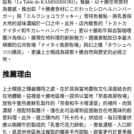
設有「La Table do KAMISHIHORO」餐廳，以十勝在地食材
為靈感，推出如「十勝產食材にこだわったシロヘルハンバー
ガー」與「ミルクショコラクッキー」等特色餐點，將乳香與
大地的滋味濃縮於一口之中。此外，店內販售的「トカトカ
ナイタイ和牛カレーハンバーガー」更以十勝和牛與自製咖哩
醬汁為核心，展現在地料理的創新魅力。週邊景點如日本最大
規模的公共牧場「ナイタイ高原牧場」與幻之橋「タウシュベ
ツ川橋梁」，更讓上士幌成為探索十勝自然與歷史的必經之
地。
推薦理由
上士幌道之驛最獨特之處，在於其與當地農牧文化深度結合的
在地體驗。這裡是十勝地區唯一提供以當地「奈泰高原牧場」
放牧牛隻所產鮮乳製作的「奈泰和牛卡哩漢堡」的場所，肉質
濃郁，搭配特製醬汁，僅在此可品嚐到這道融合在地風味的創
意料理。此外，道之驛內的「托卡托卡」烘焙坊，每日限量供
應以娟姍牛奶製成的「乳香巧克力餅乾」，香氣濃郁、入口即
化，是其他地區無法複製的獨家手作甜點。遊客更可於夏季親