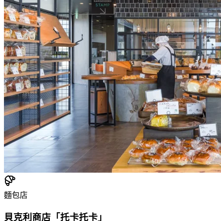
麵包店
貝克利商店「托卡托卡」