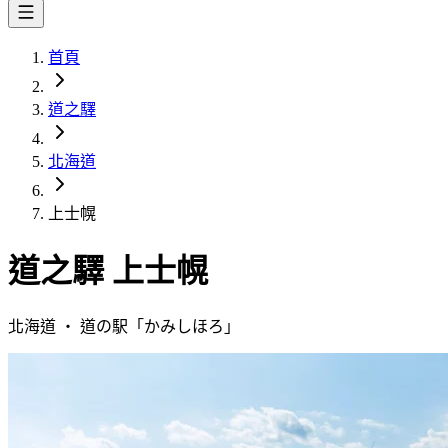
首頁
道之驛
北海道
上士幌
道之驛
上士幌
北海道
・
道の駅「
かみしほろ
」