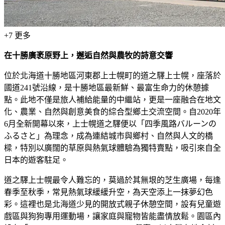
+
7
更多
在十勝廣袤原野上，邂逅自然與農牧的詩意交響
位於北海道十勝地區河東郡上士幌町的道之驛上士幌，座落於
國道241號沿線，是十勝地區最新鮮、最富生命力的休憩據
點。此地不僅是旅人補給能量的中繼站，更是一座融合在地文
化、農業、自然與創意美食的綜合型鄉土交流空間。自2020年
6月全新開幕以來，上士幌道之驛便以「四季風路バルーンの
ふるさと」為理念，成為連結城市與鄉村、自然與人文的橋
樑，特別以廣闊的草原與熱氣球體驗為獨特賣點，吸引來自全
日本的遊客駐足。
道之驛上士幌最令人難忘的，莫過於其無垠的芝生廣場，每逢
春季至秋季，常見熱氣球緩緩升空，為天空添上一抹夢幻色
彩。這裡也是北海道少見的開放式親子休憩空間，設有兒童遊
戲區與狗狗專用運動場，讓家庭與寵物皆能盡情放鬆。園區內