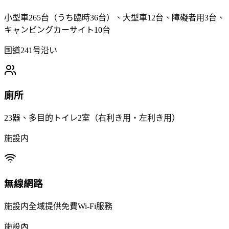
小型車265台（うち臨時36台）、大型車12台、障礙者用3台、
キャンピングカーサイト10台
国道241号沿い
廁所
23器、多目的トイレ2室（右利き用・左利き用）
施設内
無線網路
施設内全域提供免費Wi-Fi服務
施設內