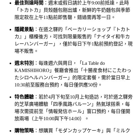
最佳到達時間
：週末或假日請於上午9:00前抵達，此時
「トカトカ」貝殼麵包剛出爐，新鮮的牛奶麵包與季節
限定款在上午11點前即售罄，錯過需再等一日。
隱藏景點
：在道之驛的「ベーカリーショップ『トカト
カ』」櫃檯後方，可找到限量販售的「ナイタイ和牛カ
レーハンバーガー」，僅於每日下午1點前預約登記，現
場不販售。
週末特別
：每逢週六與周日，「La Table do
KAMISHIHORO」餐廳會推出「十勝産食材にこたわっ
たシロヘルハンバーガー」的限定套餐，需於當日早上
10:30前至服務台預約，每日僅供應50份。
特色體驗
：若於4月下旬至10月上旬造訪，可於道之驛旁
的芝草廣場體驗「四季風路バルーン」熱氣球搭乘，每
場次需提前至「情報発信ホール」窗口預約，每日僅開
放兩場（上午10:00與下午14:00）。
購物策略
：想購買「モダンカップケーキ」與「ミルク