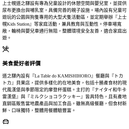
上士幌道之驛設有專為兒童設計的休憩空間與嬰兒室，並提供
尿布更換台與哺乳室，具備完善的親子設施。場內設有兒童可
遊玩的公園與狗隻專用的大型犬隻活動區，並定期舉辦『上士
幌Kids Station』等家庭活動，兼具教育與互動性。停車場寬
敞，輪椅與嬰兒車通行無阻，整體環境安全友善，適合家庭出
遊。
美食愛好者評價
道之驛內設有『La Table do KAMISHIHORO』餐廳與『トカ
トカ』貝果店，提供多樣化的在地美食，包括十勝產食材的現
代風漢堡與季節限定的摩登杯蛋糕。主打的『ナイタイ和牛卡
雷漢堡』與『ミルクショコラクッキー』皆具特色，且有產地
直銷區販售當地農產品與加工食品。雖無高級餐廳，但食材新
鮮、口味獨特，整體用餐體驗豐富。