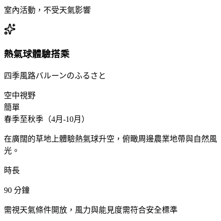
室內活動，不受天氣影響
熱氣球體驗搭乘
四季風路バルーンのふるさと
空中視野
簡單
春季至秋季（4月-10月）
在廣闊的草地上體驗熱氣球升空，俯瞰周邊農業地帶與自然風
光。
時長
90
分鐘
需視天氣條件開放，風力與能見度需符合安全標準