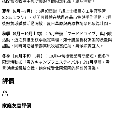
搭配當地牧場牛乳所製的季節限定乳品，風味清新。
夏季（6月－8月）
：6月起舉辦「超上士幌農商工生涯學習
SDGsまつり」，期間可體驗在地農產品市集與手作活動，7月
後熱氣球體驗活動開放，夏日草原與高原牧場景色最為壯闊。
秋季（9月－10月上旬）
：9月舉辦「フードドライブ」與回收
活動，道之驛推出秋季限定料理，如十勝產食材調製的漢堡與
甜點，同時可沿著奈泰高原牧場賞紅葉，氣候涼爽宜人。
冬季（10月中旬－3月）
：10月中旬後營業時間縮短，但冬季
限定活動如「雪みキャンプフェスティバル」於1月舉辦，雪
景與暖爐體驗交織，適合感受北國雪國的靜謐與溫馨。
評價
家庭友善評價