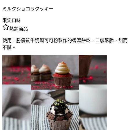
ミルクショコラクッキー
限定口味
熱銷商品
使用十勝優質牛奶與可可粉製作的香濃餅乾，口感酥脆，甜而
不膩。