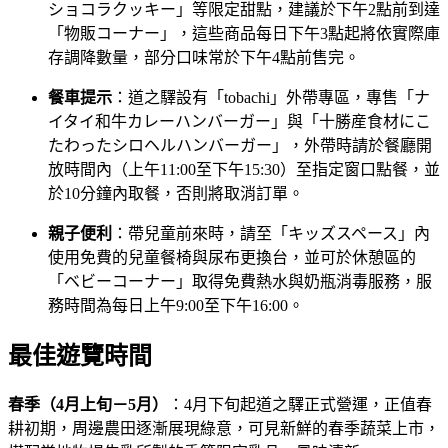
ショコラクッキー」等限定甜點，建議於下午2點前到達
「物販コーナー」，這些商品每日下午3點起將依實際庫
存調降數量，部分口味常於下午4點前售完。
餐車提示
：道之驛設有「tobachi」外帶專區，專售「ナ
イタイ和牛カレーハンバーガー」與「十勝産食材にこ
たわったシロヘルハンバーガー」，外帶時請於餐廳開
放時間內（上午11:00至下午15:30）至指定窗口點餐，並
於10分鐘內取餐，否則將取消訂單。
親子便利
：帶兒童前來時，請至「キッズスペース」內
使用免費的兒童餐椅與尿布更換台，並可於休憩區的
「ベビーコーナー」取得免費熱水與奶瓶消毒服務，服
務時間為每日上午9:00至下午16:00。
最佳遊覽時間
春季（4月上旬－5月）
：4月下旬起道之驛正式營運，正值春
耕初期，周邊農田逐漸展現綠意，可見新鮮的春季蔬菜上市，