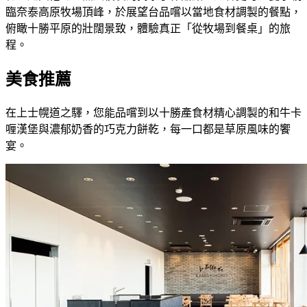
臨奈泰高原牧場頂峰，於展望台品嚐以當地食材調製的餐點，
俯瞰十勝平原的壯闊景致，體驗真正「從牧場到餐桌」的旅
程。
美食推薦
在上士幌道之驛，您能品嚐到以十勝產食材精心調製的和牛卡
喱漢堡與濃郁奶香的巧克力餅乾，每一口都是草原風味的饗
宴。