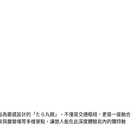
帆船為靈感設計的「たら丸館」，不僅是交通樞紐，更是一座融合
泉與露營場等多樣景點，讓旅人能在此深度體驗岩內的獨特魅