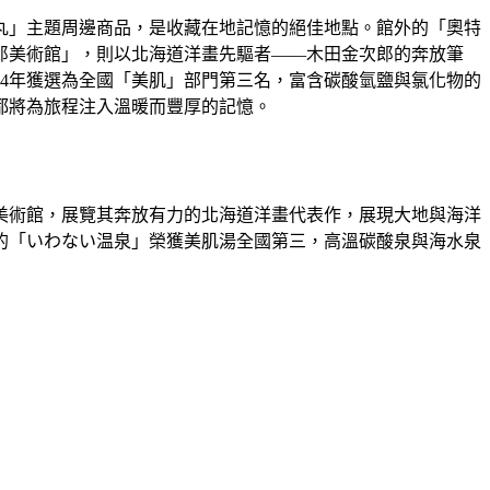
丸」主題周邊商品，是收藏在地記憶的絕佳地點。館外的「奧特
郎美術館」，則以北海道洋畫先驅者——木田金次郎的奔放筆
24年獲選為全國「美肌」部門第三名，富含碳酸氫鹽與氯化物的
都將為旅程注入溫暖而豐厚的記憶。
美術館，展覽其奔放有力的北海道洋畫代表作，展現大地與海洋
的「いわない温泉」榮獲美肌湯全國第三，高溫碳酸泉與海水泉