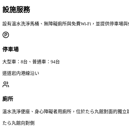
設施服務
設有溫水洗淨馬桶、無障礙廁所與免費Wi-Fi，並提供停車場
停車場
大型車：8台、普通車：94台
道道岩内港線沿い
廁所
溫水洗淨便座、身心障礙者用廁所，位於たら丸館對面的獨立
たら丸館向對側