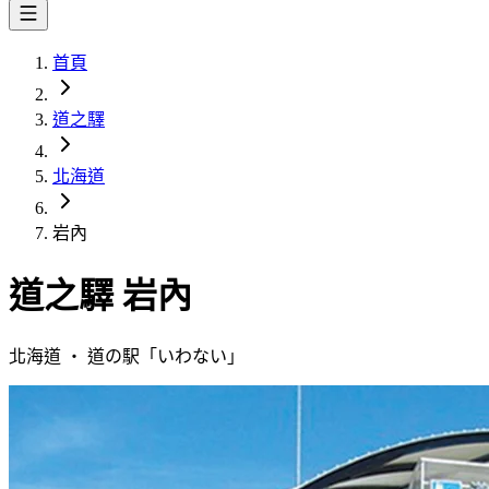
首頁
道之驛
北海道
岩內
道之驛
岩內
北海道
・
道の駅「
いわない
」