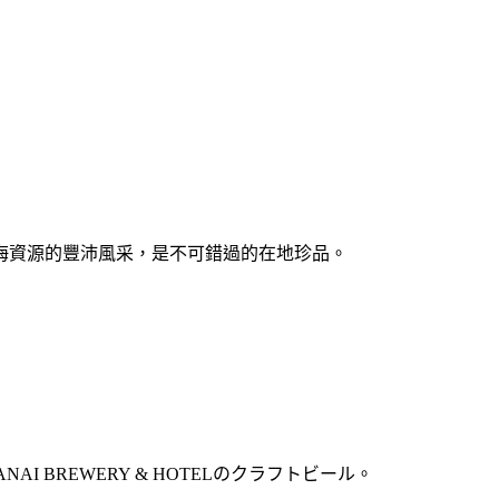
海資源的豐沛風采，是不可錯過的在地珍品。
 BREWERY & HOTELのクラフトビール。