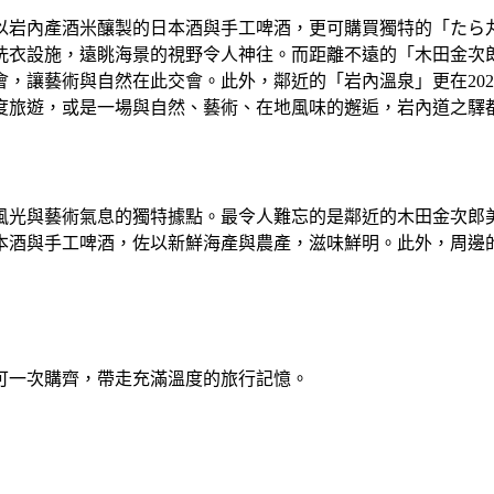
以岩內產酒米釀製的日本酒與手工啤酒，更可購買獨特的「たら
洗衣設施，遠眺海景的視野令人神往。而距離不遠的「木田金次
，讓藝術與自然在此交會。此外，鄰近的「岩內溫泉」更在20
度旅遊，或是一場與自然、藝術、在地風味的邂逅，岩內道之驛
風光與藝術氣息的獨特據點。最令人難忘的是鄰近的木田金次郎
本酒與手工啤酒，佐以新鮮海產與農產，滋味鮮明。此外，周邊
可一次購齊，帶走充滿溫度的旅行記憶。