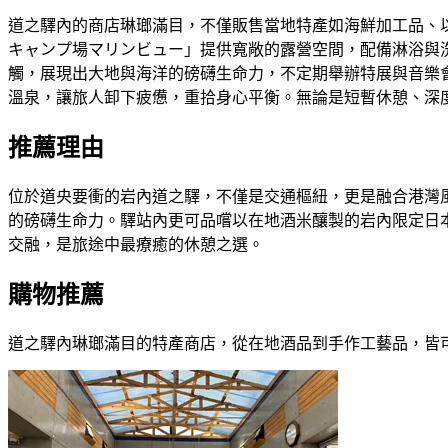
道之驛內的商店琳瑯滿目，不僅販售當地特產如海鮮加工品、
キャンプ場マリンビュー」提供寬敞的露營空間，配備淋浴與
觸，展現出大地與海洋的磅礴生命力，不定期舉辦特展與音樂會
溫泉，讓旅人卸下疲憊，重拾身心平衡。無論是短暫休憩、深
推薦理由
位於道央要衝的岩內道之驛，不僅是交通樞紐，更是融合港灣
的磅礴生命力。驛站內更可品嚐以在地酒米釀製的岩內限定日
交融，是旅途中最療癒的休憩之選。
購物推薦
道之驛內琳瑯滿目的特產商店，從在地酒品到手作工藝品，皆