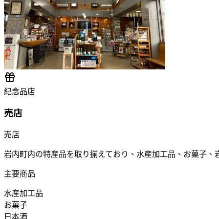
紀念品店
売店
売店
岩内町内の特産品を取り揃えており、水産加工品、お菓子、
主要商品
水産加工品
お菓子
日本酒