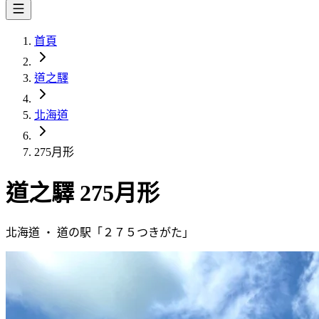
首頁
道之驛
北海道
275月形
道之驛
275月形
北海道
・
道の駅「
２７５つきがた
」