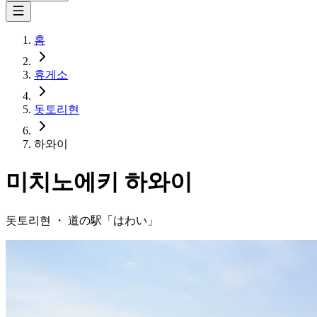
홈
휴게소
돗토리현
하와이
미치노에키
하와이
돗토리현
・
道の駅「
はわい
」