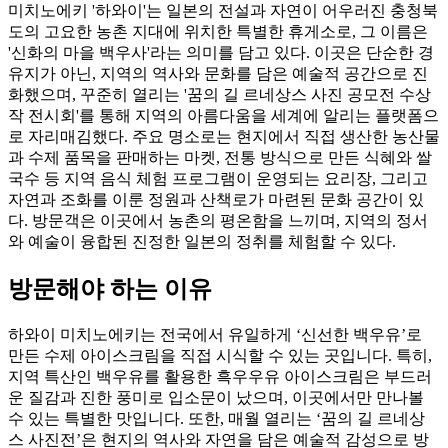
미치노에키 '하와이'는 일본의 전설과 자연이 어우러진 충청북
도의 고요한 농촌 지대에 위치한 특별한 휴게소로, 그 이름은
'신화의 마을 백우사'라는 의미를 담고 있다. 이곳은 단순한 경
유지가 아닌, 지역의 역사와 문화를 담은 예술적 공간으로 진
화했으며, 꾸준히 열리는 '꿈의 길 르네상스 사진 공모전 수상
작 전시회'를 통해 지역의 아름다움을 세계에 알리는 플랫폼으
로 자리매김했다. 주요 명소로는 현지에서 직접 생산한 농산물
과 수제 품목을 판매하는 마켓, 전통 방식으로 만든 식혜와 쌀
국수 등 지역 음식 체험 프로그램이 운영되는 요리장, 그리고
자연과 조화를 이룬 정원과 산책로가 마련된 문화 공간이 있
다. 방문객은 이곳에서 농촌의 평온함을 느끼며, 지역의 정서
와 예술이 융합된 진정한 일본의 정취를 체험할 수 있다.
방문해야 하는 이유
하와이 미치노에키는 전국에서 유일하게 ‘신선한 백우유’로
만든 수제 아이스크림을 직접 시식할 수 있는 곳입니다. 특히,
지역 특산인 백우유를 활용한 흑우우유 아이스크림은 부드러
운 질감과 진한 풍미로 입소문이 났으며, 이곳에서만 만나볼
수 있는 특별한 맛입니다. 또한, 매월 열리는 ‘꿈의 길 르네상
스 사진전’은 현지의 역사와 자연을 담은 예술적 감성으로 방