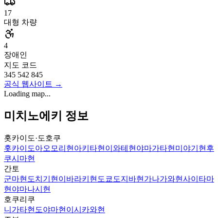
17
대형 차량
4
장애인
지도 코드
345 542 845
공식 웹사이트
→
Loading map...
미치노에키 정보
홋카이도·도호쿠
홋카이도
아오모리현
아키타현
이와테현
야마가타현
미야기현
후
쿠시마현
간토
군마현
도치기현
이바라키현
도쿄도
지바현
가나가와현
사이타마
현
야마나시현
호쿠리쿠
니가타현
도야마현
이시카와현