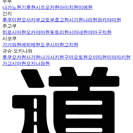
주부
나가노현
기후현
시즈오카현
아이치현
미에현
긴키
후쿠이현
오사카부
교토부
효고현
시가현
나라현
와카야마현
주고쿠
히로시마현
오카야마현
돗토리현
시마네현
야마구치현
시코쿠
가가와현
에히메현
도쿠시마현
고치현
규슈·오키나와
후쿠오카현
사가현
나가사키현
구마모토현
오이타현
미야자키현
가고시마현
오키나와현