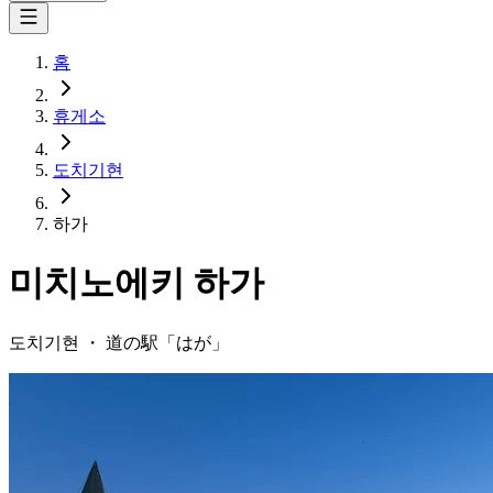
홈
휴게소
도치기현
하가
미치노에키
하가
도치기현
・
道の駅「
はが
」