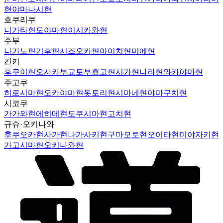
현
야마나시현
호쿠리쿠
니가타현
도야마현
이시카와현
주부
나가노현
기후현
시즈오카현
아이치현
미에현
긴키
후쿠이현
오사카부
교토부
효고현
시가현
나라현
와카야마현
주고쿠
히로시마현
오카야마현
돗토리현
시마네현
야마구치현
시코쿠
가가와현
에히메현
도쿠시마현
고치현
규슈·오키나와
후쿠오카현
사가현
나가사키현
구마모토현
오이타현
미야자키현
가고시마현
오키나와현