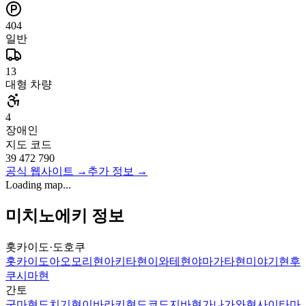
404
일반
13
대형 차량
4
장애인
지도 코드
39 472 790
공식 웹사이트
→
추가 정보
→
Loading map...
미치노에키 정보
홋카이도·도호쿠
홋카이도
아오모리현
아키타현
이와테현
야마가타현
미야기현
후
쿠시마현
간토
군마현
도치기현
이바라키현
도쿄도
지바현
가나가와현
사이타마