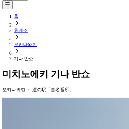
홈
휴게소
오키나와현
기나 반쇼
미치노에키
기나 반쇼
오키나와현
・
道の駅「
喜名番所
」