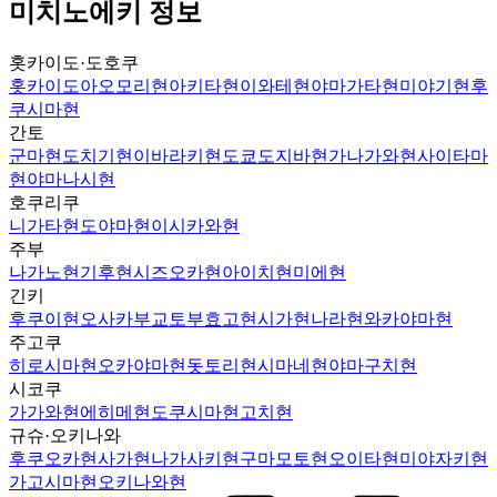
미치노에키 정보
홋카이도·도호쿠
홋카이도
아오모리현
아키타현
이와테현
야마가타현
미야기현
후
쿠시마현
간토
군마현
도치기현
이바라키현
도쿄도
지바현
가나가와현
사이타마
현
야마나시현
호쿠리쿠
니가타현
도야마현
이시카와현
주부
나가노현
기후현
시즈오카현
아이치현
미에현
긴키
후쿠이현
오사카부
교토부
효고현
시가현
나라현
와카야마현
주고쿠
히로시마현
오카야마현
돗토리현
시마네현
야마구치현
시코쿠
가가와현
에히메현
도쿠시마현
고치현
규슈·오키나와
후쿠오카현
사가현
나가사키현
구마모토현
오이타현
미야자키현
가고시마현
오키나와현