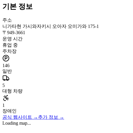
기본 정보
주소
니가타현 가시와자키시 오아자 오미가와 175-1
〒
949-3661
운영 시간
휴업 중
주차장
146
일반
5
대형 차량
1
장애인
공식 웹사이트
→
추가 정보
→
Loading map...