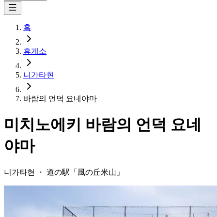
홈
휴게소
니가타현
바람의 언덕 요네야마
미치노에키
바람의 언덕 요네
야마
니가타현
・
道の駅「
風の丘米山
」