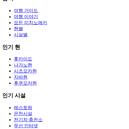
여행 가이드
여행 이야기
모든 미치노에키
현별
시설별
인기 현
홋카이도
나가노현
시즈오카현
지바현
후쿠오카현
인기 시설
레스토랑
온천시설
전기차 충전소
무선 인터넷