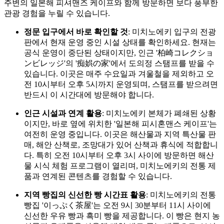
주변의 일본해 피셔맨즈 케이프와 함께 방문하면 보다 풍부한
관광 경험을 누릴 수 있습니다.
정문 입구에서 바로 확인할 것
: 미치노에키 입구의 전광
판에서 현재 운영 중인 시설 상태를 확인하세요. 현재는
공식 운영이 중단된 상태이지만, 인근 '柏崎コレクショ
ンビレッジ'의 '痴娯の家'에서 도의정 스탬프를 받을 수
있습니다. 이곳은 매주 수요일과 겨울철을 제외하고 오
전 10시부터 오후 5시까지 운영되며, 스탬프를 받으려면
반드시 이 시간대에 방문해야 합니다.
인근 시설과 연계 활용
: 미치노에키 본체가 폐쇄된 상황
이지만, 바로 옆에 위치한 '일본해 피시혼맨스 케이프'는
여전히 운영 중입니다. 이곳은 해산물과 지역 특산물 판
매, 해안 산책로, 조망대가 있어 산책과 휴식에 적합합니
다. 특히 오전 10시부터 오후 3시 사이에 방문하면 해산
물 시식 체험 프로그램이 열리며, 미치노에키의 전통 제
품과 연계된 콘텐츠를 경험할 수 있습니다.
지역 빵집의 신선한 빵 시간표 활용
: 미치노에키의 전통
빵집 '이っぷく茶屋'는 오전 9시 30분부터 11시 사이에
신선한 우유 빵과 흑미 빵을 제공합니다. 이 빵은 현지 농