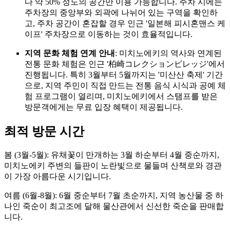
다 약 50% 정도의 공간만 이용 가능합니다. 주차 시에는
주차장의 중앙부와 외곽에 나뉘어 있는 구역을 확인하
고, 주차 공간이 혼잡할 경우 인근 '일본해 피시혼맨스 케
이프' 주차장으로 이동하는 것이 효율적입니다.
지역 문화 체험 연계 안내
: 미치노에키의 역사와 연계된
전통 문화 체험은 인근 '柏崎コレクションビレッジ'에서
진행됩니다. 특히 3월부터 5월까지는 '미산산 축제' 기간
으로, 지역 주민이 직접 만드는 전통 음식 시식과 공예 체
험 프로그램이 열리며, 미치노에키에서 스탬프를 받은
방문객에게는 무료 입장 혜택이 제공됩니다.
최적 방문 시간
봄 (3월-5월): 유채꽃이 만개하는 3월 하순부터 4월 중순까지,
미치노에키 주변의 들판이 노란빛으로 물들며 산책로와 경관
이 가장 아름다운 시기입니다.
여름 (6월-8월): 6월 중순부터 7월 초순까지, 지역 농산물 중 하
나인 죽순이 최고조에 달해 물산관에서 신선한 죽순을 판매합
니다.