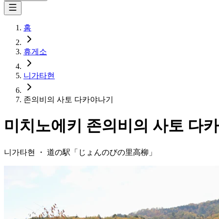
홈
휴게소
니가타현
존의비의 사토 다카야나기
미치노에키
존의비의 사토 다
니가타현
・
道の駅「
じょんのびの里高柳
」