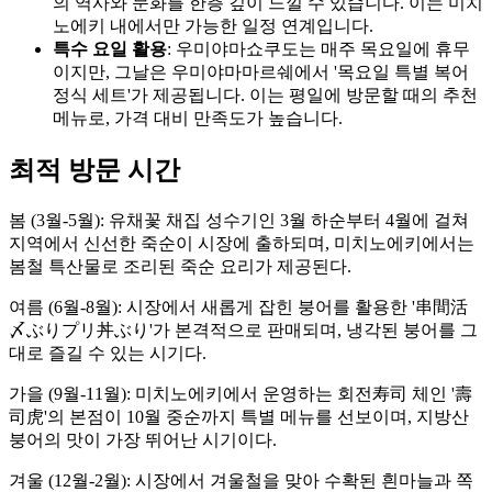
의 역사와 문화를 한층 깊이 느낄 수 있습니다. 이는 미치
노에키 내에서만 가능한 일정 연계입니다.
특수 요일 활용
: 우미야마쇼쿠도는 매주 목요일에 휴무
이지만, 그날은 우미야마마르쉐에서 '목요일 특별 복어
정식 세트'가 제공됩니다. 이는 평일에 방문할 때의 추천
메뉴로, 가격 대비 만족도가 높습니다.
최적 방문 시간
봄 (3월-5월): 유채꽃 채집 성수기인 3월 하순부터 4월에 걸쳐
지역에서 신선한 죽순이 시장에 출하되며, 미치노에키에서는
봄철 특산물로 조리된 죽순 요리가 제공된다.
여름 (6월-8월): 시장에서 새롭게 잡힌 붕어를 활용한 '串間活
〆ぶりプリ丼ぶり'가 본격적으로 판매되며, 냉각된 붕어를 그
대로 즐길 수 있는 시기다.
가을 (9월-11월): 미치노에키에서 운영하는 회전寿司 체인 '壽
司虎'의 본점이 10월 중순까지 특별 메뉴를 선보이며, 지방산
붕어의 맛이 가장 뛰어난 시기이다.
겨울 (12월-2월): 시장에서 겨울철을 맞아 수확된 흰마늘과 쪽