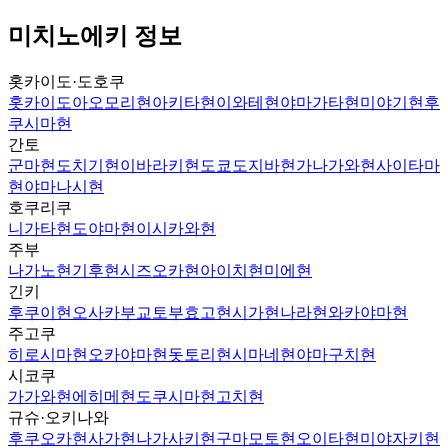
미치노에키 정보
홋카이도·도호쿠
홋카이도
아오모리현
아키타현
이와테현
야마가타현
미야기현
후
쿠시마현
간토
군마현
도치기현
이바라키현
도쿄도
지바현
가나가와현
사이타마
현
야마나시현
호쿠리쿠
니가타현
도야마현
이시카와현
주부
나가노현
기후현
시즈오카현
아이치현
미에현
긴키
후쿠이현
오사카부
교토부
효고현
시가현
나라현
와카야마현
주고쿠
히로시마현
오카야마현
돗토리현
시마네현
야마구치현
시코쿠
가가와현
에히메현
도쿠시마현
고치현
규슈·오키나와
후쿠오카현
사가현
나가사키현
구마모토현
오이타현
미야자키현