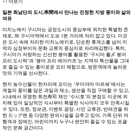
+
7
더보기
일본 최남단의 도시,串間에서 만나는 진정한 지방 풍미와 삶의
여유
미치노에키 구시마는 궁정도시의 중심부에 위치한 특별한 존
재로, JR 구시마역에서 도보 1분 거리에 자리 잡고 있다. 이곳
은 도시 속에 자리한 미치노에키로, 단순한 휴게소를 넘어 지
역의 심장부이자 문화 교류의 중심지로 자리매김했다. 특히,
구시마가 자랑하는 신선한 붕어를 활용한 ‘구시마 활〆 붕어
프리 도시락’과 ‘붕어 프리 레아카츠’는 지역의 특산물을 그대
로 즐길 수 있는 흥미로운 요리 체험으로, 방문객에게 놀라운
맛의 기억을 선사한다.
현지 농수산물이 한자리에 모이는 ‘우미야마 마르쉐’에서는
계절의 풍미를 담은 과일과 채소, 생선을 직접 구매할 수 있고,
시내에서 유명한 회전寿司 체인 ‘수시호’의 본점도 이곳에 위
치해 있어 일상적인 식사부터 특별한 식사까지 모두 만족시킬
수 있다. 또한, 정보관, 이벤트 광장, 시민 교류관, 반려견을 위
한 드ッグ랜 등 다양한 편의시설을 갖추고 있어, 가족 단위 여
행객과 장애인, 어린이까지 누구나 편안히 즐길 수 있는 포괄
적인 문화 공간이다.