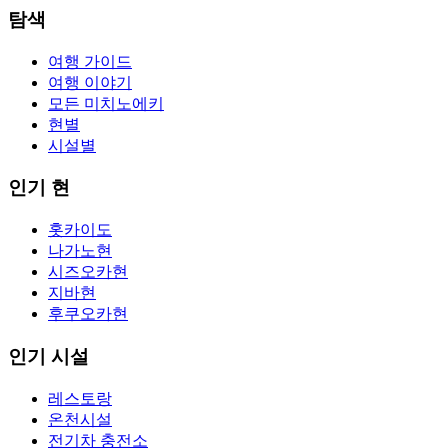
탐색
여행 가이드
여행 이야기
모든 미치노에키
현별
시설별
인기 현
홋카이도
나가노현
시즈오카현
지바현
후쿠오카현
인기 시설
레스토랑
온천시설
전기차 충전소