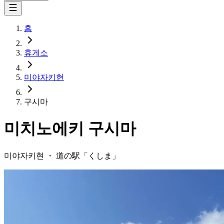
홈
휴게소
미야자키현
구시마
미치노에키
구시마
미야자키현
・
道の駅「
くしま
」