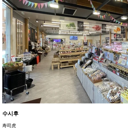
수시후
寿司虎